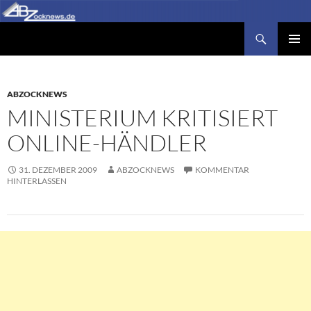
Zum
Inhalt
Suchen
Abzocknews.de
springen
PRIMÄR
MENÜ
ABZOCKNEWS
MINISTERIUM KRITISIERT
ONLINE-HÄNDLER
31. DEZEMBER 2009
ABZOCKNEWS
KOMMENTAR
HINTERLASSEN