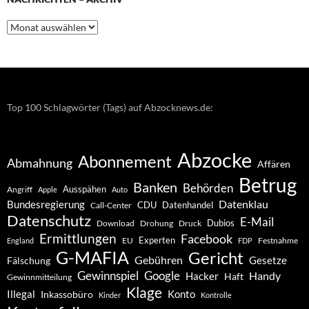
Nachrichten
–
Archiv
Top 100 Schlagwörter (Tags) auf Abzocknews.de:
Abzocke
Abonnement
Abmahnung
Affären
Betrug
Banken
Behörden
Ausspähen
Angriff
Apple
Auto
Datenklau
Bundesregierung
CDU
Datenhandel
Call-Center
Datenschutz
E-Mail
Dubios
Drohung
Download
Druck
Ermittlungen
Facebook
Experten
EU
Festnahme
England
FDP
G-MAFIA
Gericht
Gebühren
Gesetze
Fälschung
Gewinnspiel
Google
Handy
Hacker
Haft
Gewinnmitteilung
Klage
Konto
Illegal
Inkassobüro
Kinder
Kontrolle