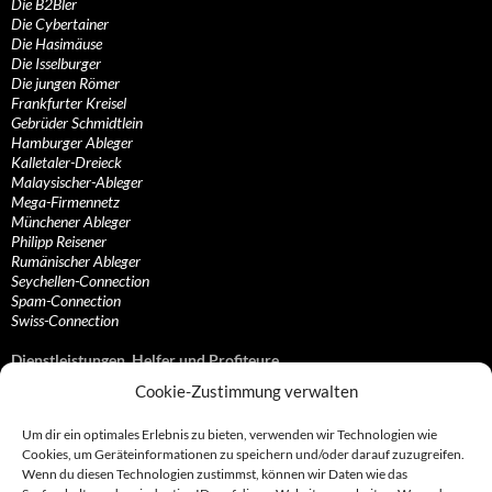
Die B2Bler
Die Cybertainer
Die Hasimäuse
Die Isselburger
Die jungen Römer
Frankfurter Kreisel
Gebrüder Schmidtlein
Hamburger Ableger
Kalletaler-Dreieck
Malaysischer-Ableger
Mega-Firmennetz
Münchener Ableger
Philipp Reisener
Rumänischer Ableger
Seychellen-Connection
Spam-Connection
Swiss-Connection
Dienstleistungen, Helfer und Profiteure
Cookie-Zustimmung verwalten
Anonymisierungsdienste, VPN- und Web-Proxy…
Anwaltliche Vertretungen, Kanzleien und Juristen
Um dir ein optimales Erlebnis zu bieten, verwenden wir Technologien wie
Bezahlsysteme, Finanzdienstleister und…
Cookies, um Geräteinformationen zu speichern und/oder darauf zuzugreifen.
Bürodienstleister, Firmengründer- und/oder…
Wenn du diesen Technologien zustimmst, können wir Daten wie das
Datenhändler, Adressbroker und zielgerichtetes…