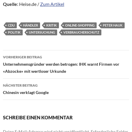
Quelle:
Heise.de /
Zum Artikel
CDU
HÄNDLER
KRITIK
ONLINE-SHOPPING
PETER HAUK
POLITIK
UNTERSUCHUNG
VERBRAUCHERSCHUTZ
Beitragsnavigation
VORHERIGER BEITRAG
Unternehmensgründer werden betrogen: IHK warnt Firmen vor
«Abzocke» mit wertloser Urkunde
NÄCHSTER BEITRAG
Chinesin verklagt Google
SCHREIBE EINEN KOMMENTAR
Deine E-Mail-Adresse wird nicht veröffentlicht.
Erforderliche Felder