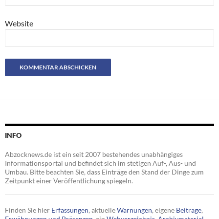
Website
INFO
Abzocknews.de ist ein seit 2007 bestehendes unabhängiges
Informationsportal und befindet sich im stetigen Auf-, Aus- und
Umbau. Bitte beachten Sie, dass Einträge den Stand der Dinge zum
Zeitpunkt einer Veröffentlichung spiegeln.
Finden Sie hier
Erfassungen
, aktuelle
Warnungen
, eigene
Beiträge
,
Erwähnungen und Präsenzen
, ein
Webverzeichnis
,
Archivmaterial
,