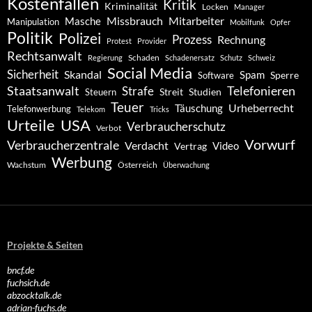
Kostenfallen
Kritik
Kriminalität
Locken
Manager
Missbrauch
Mitarbeiter
Masche
Manipulation
Mobilfunk
Opfer
Politik
Polizei
Prozess
Rechnung
Protest
Provider
Rechtsanwalt
Schaden
Regierung
Schadenersatz
Schutz
Schweiz
Social Media
Sicherheit
Skandal
Spam
Software
Sperre
Staatsanwalt
Telefonieren
Strafe
Studien
Steuern
Streit
Teuer
Urheberrecht
Täuschung
Telefonwerbung
Telekom
Tricks
Urteile
USA
Verbraucherschutz
Verbot
Vorwurf
Verbraucherzentrale
Verdacht
Video
Vertrag
Werbung
Wachstum
Österreich
Überwachung
Projekte & Seiten
bncf.de
fuchsich.de
abzocktalk.de
adrian-fuchs.de