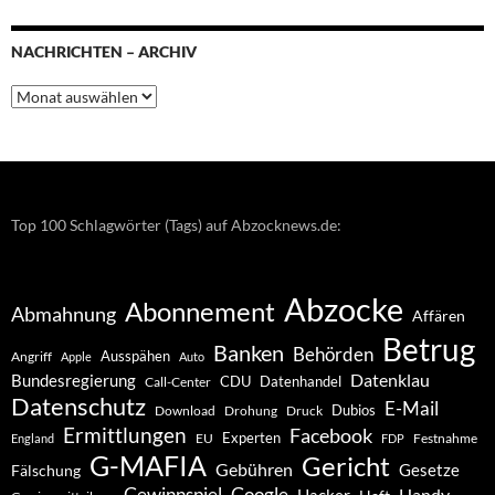
NACHRICHTEN – ARCHIV
Nachrichten
–
Archiv
Top 100 Schlagwörter (Tags) auf Abzocknews.de:
Abzocke
Abonnement
Abmahnung
Affären
Betrug
Banken
Behörden
Ausspähen
Angriff
Apple
Auto
Datenklau
Bundesregierung
CDU
Datenhandel
Call-Center
Datenschutz
E-Mail
Dubios
Drohung
Download
Druck
Ermittlungen
Facebook
Experten
EU
Festnahme
England
FDP
G-MAFIA
Gericht
Gebühren
Gesetze
Fälschung
Gewinnspiel
Google
Handy