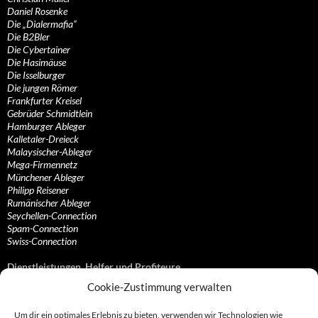
Daniel Rosenke
Die „Dialermafia“
Die B2Bler
Die Cybertainer
Die Hasimäuse
Die Isselburger
Die jungen Römer
Frankfurter Kreisel
Gebrüder Schmidtlein
Hamburger Ableger
Kalletaler-Dreieck
Malaysischer-Ableger
Mega-Firmennetz
Münchener Ableger
Philipp Reisener
Rumänischer Ableger
Seychellen-Connection
Spam-Connection
Swiss-Connection
Dienstleistungen, Helfer und Profiteure
Cookie-Zustimmung verwalten
Anonymisierungsdienste, VPN- und Web-Proxy…
Anwaltliche Vertretungen, Kanzleien und Juristen
Um dir ein optimales Erlebnis zu bieten, verwenden wir Technologien wie
Bezahlsysteme, Finanzdienstleister und…