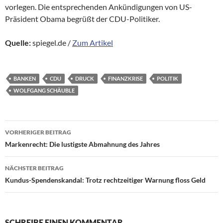
vorlegen. Die entsprechenden Ankündigungen von US-
Präsident Obama begrüßt der CDU-Politiker.
Quelle:
spiegel.de /
Zum Artikel
BANKEN
CDU
DRUCK
FINANZKRISE
POLITIK
WOLFGANG SCHÄUBLE
Beitragsnavigation
VORHERIGER BEITRAG
Markenrecht: Die lustigste Abmahnung des Jahres
NÄCHSTER BEITRAG
Kundus-Spendenskandal: Trotz rechtzeitiger Warnung floss Geld
SCHREIBE EINEN KOMMENTAR