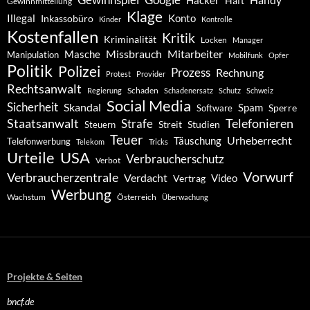
Hacker
Haft
Gewinnmitteilung
Klage
Konto
Illegal
Inkassobüro
Kinder
Kontrolle
Kostenfallen
Kritik
Kriminalität
Locken
Manager
Missbrauch
Mitarbeiter
Masche
Manipulation
Mobilfunk
Opfer
Politik
Polizei
Prozess
Rechnung
Protest
Provider
Rechtsanwalt
Schaden
Regierung
Schadenersatz
Schutz
Schweiz
Social Media
Sicherheit
Skandal
Spam
Software
Sperre
Staatsanwalt
Telefonieren
Strafe
Studien
Steuern
Streit
Teuer
Urheberrecht
Täuschung
Telefonwerbung
Telekom
Tricks
Urteile
USA
Verbraucherschutz
Verbot
Vorwurf
Verbraucherzentrale
Verdacht
Video
Vertrag
Werbung
Wachstum
Österreich
Überwachung
Projekte & Seiten
bncf.de