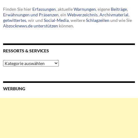
Finden Sie hier
Erfassungen
, aktuelle
Warnungen
, eigene
Beiträge
,
Erwähnungen und Präsenzen
, ein
Webverzeichnis
,
Archivmaterial
,
getwittertes
, wir und
Social-Media
, weitere
Schlagzeilen
und wie Sie
Abzocknews.de unterstützen
können.
RESSORTS & SERVICES
Ressorts
&
Services
WERBUNG