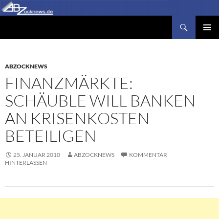
Zum
Inhalt
Suchen
Abzocknews.de
springen
PRIMÄR
MENÜ
ABZOCKNEWS
FINANZMÄRKTE:
SCHÄUBLE WILL BANKEN
AN KRISENKOSTEN
BETEILIGEN
25. JANUAR 2010
ABZOCKNEWS
KOMMENTAR
HINTERLASSEN