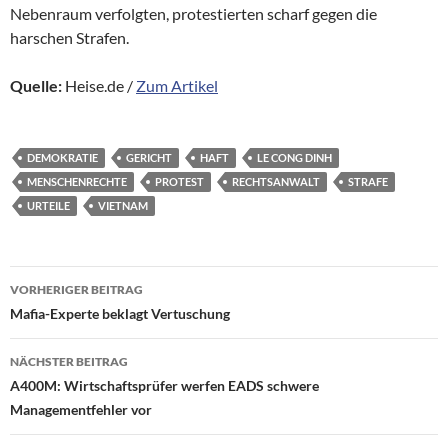
Nebenraum verfolgten, protestierten scharf gegen die
harschen Strafen.
Quelle:
Heise.de /
Zum Artikel
DEMOKRATIE
GERICHT
HAFT
LE CONG DINH
MENSCHENRECHTE
PROTEST
RECHTSANWALT
STRAFE
URTEILE
VIETNAM
Beitragsnavigation
VORHERIGER BEITRAG
Mafia-Experte beklagt Vertuschung
NÄCHSTER BEITRAG
A400M: Wirtschaftsprüfer werfen EADS schwere
Managementfehler vor