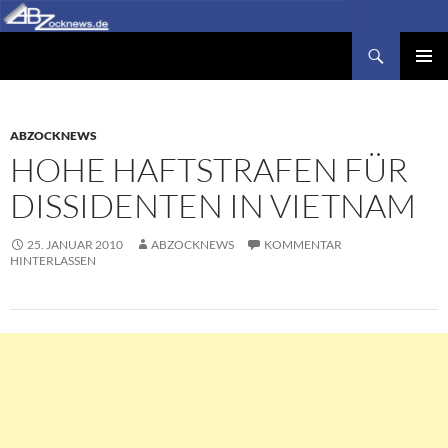
Zum
Inhalt
Suchen
Abzocknews.de
springen
PRIMÄR
MENÜ
ABZOCKNEWS
HOHE HAFTSTRAFEN FÜR
DISSIDENTEN IN VIETNAM
25. JANUAR 2010
ABZOCKNEWS
KOMMENTAR
HINTERLASSEN