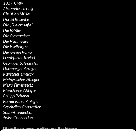
1337-Crew
Alexander Hennig
Christian Müller
Daniel Rosenke
Die „Dialermafia“
Die B2Bler
Die Cybertainer
Die Hasimäuse
Die Isselburger
Die jungen Römer
Frankfurter Kreisel
Gebrüder Schmidtlein
Hamburger Ableger
Kalletaler-Dreieck
Malaysischer-Ableger
Mega-Firmennetz
Münchener Ableger
Philipp Reisener
Rumänischer Ableger
Seychellen-Connection
Spam-Connection
Swiss-Connection
Dienstleistungen, Helfer und Profiteure