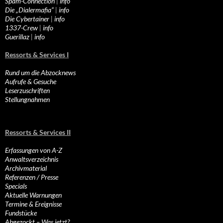
Spam-Connection
|
info
Die „Dialermafia“
|
info
Die Cybertainer
|
info
1337-Crew
|
info
Guerillaz
|
info
Ressorts & Services I
Rund um die Abzocknews
Aufrufe & Gesuche
Leserzuschriften
Stellungnahmen
Ressorts & Services II
Erfassungen von A-Z
Anwaltsverzeichnis
Archivmaterial
Referenzen / Presse
Specials
Aktuelle Warnungen
Termine & Ereignisse
Fundstücke
Abgezockt – Was jetzt?