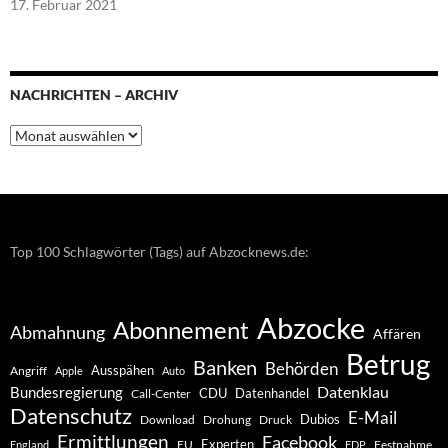
17. Februar 2021
NACHRICHTEN – ARCHIV
Nachrichten
–
Archiv
Top 100 Schlagwörter (Tags) auf Abzocknews.de:
Abzocke
Abonnement
Abmahnung
Affären
Betrug
Banken
Behörden
Ausspähen
Angriff
Apple
Auto
Datenklau
Bundesregierung
CDU
Datenhandel
Call-Center
Datenschutz
E-Mail
Dubios
Drohung
Download
Druck
Ermittlungen
Facebook
Experten
EU
Festnahme
England
FDP