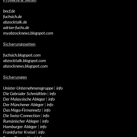
bncf.de
fuchsich.de
abzocktalk.de
adrian-fuchs.de
myabzocknews.blogspot.com
Sicherungsseiten
fuchsich.blogspot.com
abzocktalk.blogspot.com
abzocknews.blogspot.com
Sicherungen
Unister-Unternehmensgruppe
|
info
Die Gebrüder Schmidtlein
|
info
Der Malaysische Ableger
|
info
Der Münchener Ableger
|
info
Das Mega-Firmennetz
|
info
Die Swiss-Connection
|
info
Rumänischer Ableger
|
info
Hamburger Ableger
|
info
Frankfurter Kreisel
|
info