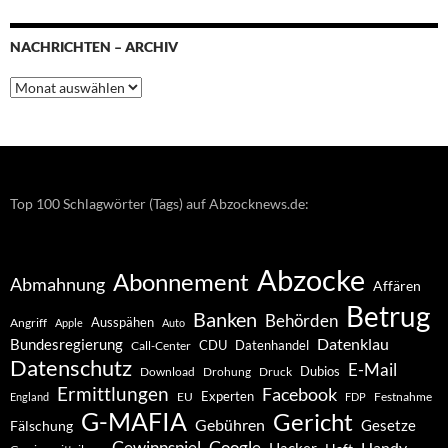
NACHRICHTEN – ARCHIV
Nachrichten
–
Archiv
Top 100 Schlagwörter (Tags) auf Abzocknews.de:
Abzocke
Abonnement
Abmahnung
Affären
Betrug
Banken
Behörden
Ausspähen
Angriff
Apple
Auto
Datenklau
Bundesregierung
CDU
Datenhandel
Call-Center
Datenschutz
E-Mail
Dubios
Drohung
Download
Druck
Ermittlungen
Facebook
Experten
EU
Festnahme
England
FDP
G-MAFIA
Gericht
Gebühren
Gesetze
Fälschung
Gewinnspiel
Google
Handy