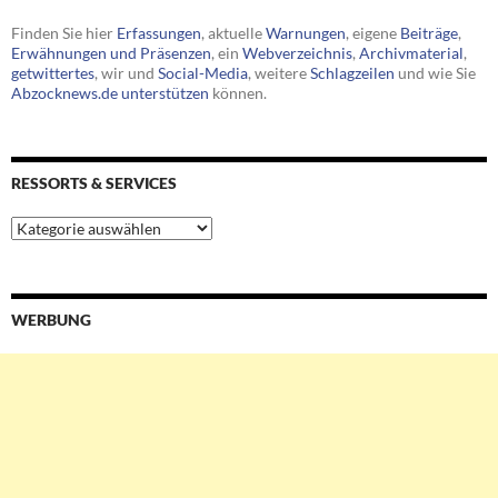
Finden Sie hier
Erfassungen
, aktuelle
Warnungen
, eigene
Beiträge
,
Erwähnungen und Präsenzen
, ein
Webverzeichnis
,
Archivmaterial
,
getwittertes
, wir und
Social-Media
, weitere
Schlagzeilen
und wie Sie
Abzocknews.de unterstützen
können.
RESSORTS & SERVICES
Ressorts
&
Services
WERBUNG