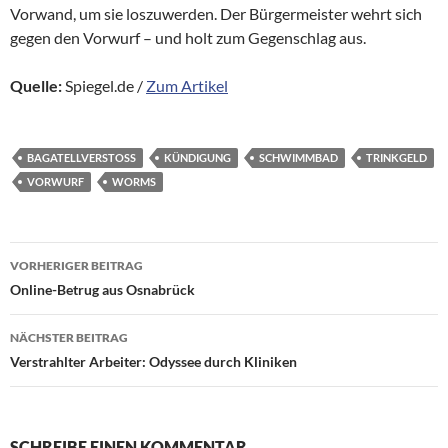
Vorwand, um sie loszuwerden. Der Bürgermeister wehrt sich
gegen den Vorwurf – und holt zum Gegenschlag aus.
Quelle:
Spiegel.de /
Zum Artikel
BAGATELLVERSTOSS
KÜNDIGUNG
SCHWIMMBAD
TRINKGELD
VORWURF
WORMS
Beitragsnavigation
VORHERIGER BEITRAG
Online-Betrug aus Osnabrück
NÄCHSTER BEITRAG
Verstrahlter Arbeiter: Odyssee durch Kliniken
SCHREIBE EINEN KOMMENTAR