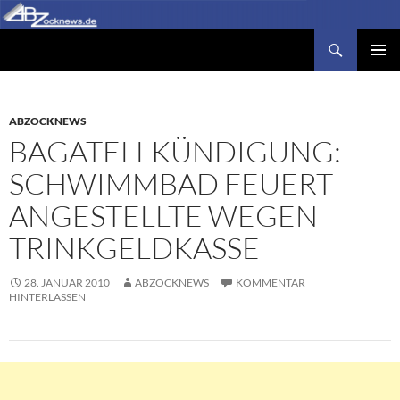
Zum
Inhalt
Suchen
Abzocknews.de
springen
PRIMÄR
MENÜ
ABZOCKNEWS
BAGATELLKÜNDIGUNG:
SCHWIMMBAD FEUERT
ANGESTELLTE WEGEN
TRINKGELDKASSE
28. JANUAR 2010
ABZOCKNEWS
KOMMENTAR
HINTERLASSEN