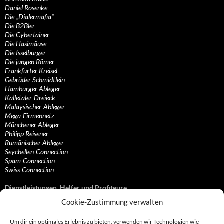
Daniel Rosenke
Die „Dialermafia“
Die B2Bler
Die Cybertainer
Die Hasimäuse
Die Isselburger
Die jungen Römer
Frankfurter Kreisel
Gebrüder Schmidtlein
Hamburger Ableger
Kalletaler-Dreieck
Malaysischer-Ableger
Mega-Firmennetz
Münchener Ableger
Philipp Reisener
Rumänischer Ableger
Seychellen-Connection
Spam-Connection
Swiss-Connection
Dienstleistungen, Helfer und Profiteure
Cookie-Zustimmung verwalten
Anonymisierungsdienste, VPN- und Web-Proxy…
Anwaltliche Vertretungen, Kanzleien und Juristen
Um dir ein optimales Erlebnis zu bieten, verwenden wir Technologien wie
Bezahlsysteme, Finanzdienstleister und…