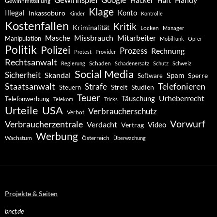
Hacker
Haft
Gewinnmitteilung
Klage
Konto
Illegal
Inkassobüro
Kinder
Kontrolle
Kostenfallen
Kritik
Kriminalität
Locken
Manager
Missbrauch
Mitarbeiter
Masche
Manipulation
Mobilfunk
Opfer
Politik
Polizei
Prozess
Rechnung
Protest
Provider
Rechtsanwalt
Schaden
Regierung
Schadenersatz
Schutz
Schweiz
Social Media
Sicherheit
Skandal
Spam
Software
Sperre
Staatsanwalt
Telefonieren
Strafe
Studien
Steuern
Streit
Teuer
Urheberrecht
Täuschung
Telefonwerbung
Telekom
Tricks
Urteile
USA
Verbraucherschutz
Verbot
Vorwurf
Verbraucherzentrale
Verdacht
Video
Vertrag
Werbung
Wachstum
Österreich
Überwachung
Projekte & Seiten
bncf.de