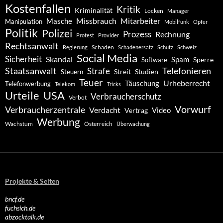
Kostenfallen
Kritik
Kriminalität
Locken
Manager
Missbrauch
Mitarbeiter
Masche
Manipulation
Mobilfunk
Opfer
Politik
Polizei
Prozess
Rechnung
Protest
Provider
Rechtsanwalt
Schaden
Regierung
Schadenersatz
Schutz
Schweiz
Social Media
Sicherheit
Skandal
Spam
Software
Sperre
Staatsanwalt
Telefonieren
Strafe
Studien
Steuern
Streit
Teuer
Urheberrecht
Täuschung
Telefonwerbung
Telekom
Tricks
Urteile
USA
Verbraucherschutz
Verbot
Vorwurf
Verbraucherzentrale
Verdacht
Video
Vertrag
Werbung
Wachstum
Österreich
Überwachung
Projekte & Seiten
bncf.de
fuchsich.de
abzocktalk.de