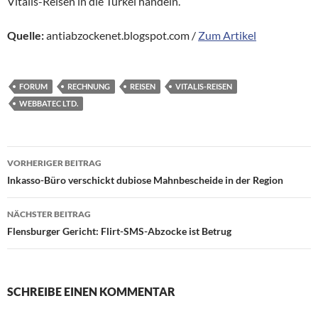
Vitalis-Reisen in die Türkei handeln.
Quelle:
antiabzockenet.blogspot.com /
Zum Artikel
FORUM
RECHNUNG
REISEN
VITALIS-REISEN
WEBBATEC LTD.
Beitragsnavigation
VORHERIGER BEITRAG
Inkasso-Büro verschickt dubiose Mahnbescheide in der Region
NÄCHSTER BEITRAG
Flensburger Gericht: Flirt-SMS-Abzocke ist Betrug
SCHREIBE EINEN KOMMENTAR