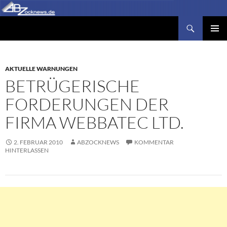
Zum
Inhalt
Suchen
Abzocknews.de
springen
PRIMÄR
MENÜ
AKTUELLE WARNUNGEN
BETRÜGERISCHE
FORDERUNGEN DER
FIRMA WEBBATEC LTD.
2. FEBRUAR 2010
ABZOCKNEWS
KOMMENTAR
HINTERLASSEN