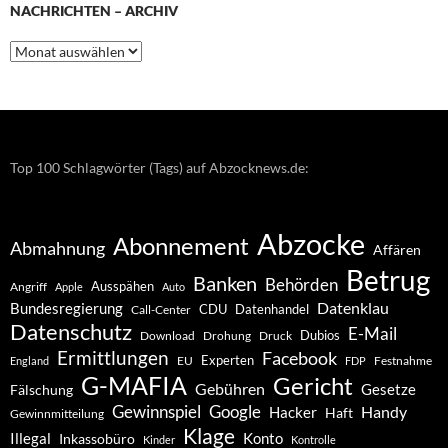
NACHRICHTEN – ARCHIV
Nachrichten
–
Archiv
Top 100 Schlagwörter (Tags) auf Abzocknews.de:
Abzocke
Abonnement
Abmahnung
Affären
Betrug
Banken
Behörden
Ausspähen
Angriff
Apple
Auto
Datenklau
Bundesregierung
CDU
Datenhandel
Call-Center
Datenschutz
E-Mail
Dubios
Drohung
Download
Druck
Ermittlungen
Facebook
Experten
EU
Festnahme
England
FDP
G-MAFIA
Gericht
Gebühren
Gesetze
Fälschung
Gewinnspiel
Google
Handy
Hacker
Haft
Gewinnmitteilung
Klage
Konto
Illegal
Inkassobüro
Kinder
Kontrolle