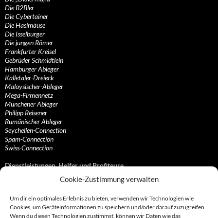
Die B2Bler
Die Cybertainer
Die Hasimäuse
Die Isselburger
Die jungen Römer
Frankfurter Kreisel
Gebrüder Schmidtlein
Hamburger Ableger
Kalletaler-Dreieck
Malaysischer-Ableger
Mega-Firmennetz
Münchener Ableger
Philipp Reisener
Rumänischer Ableger
Seychellen-Connection
Spam-Connection
Swiss-Connection
Dienstleistungen, Helfer und Profiteure
Cookie-Zustimmung verwalten
Anonymisierungsdienste, VPN- und Web-Proxy…
Anwaltliche Vertretungen, Kanzleien und Juristen
Um dir ein optimales Erlebnis zu bieten, verwenden wir Technologien wie
Bezahlsysteme, Finanzdienstleister und…
Cookies, um Geräteinformationen zu speichern und/oder darauf zuzugreifen.
Bürodienstleister, Firmengründer- und/oder…
Wenn du diesen Technologien zustimmst, können wir Daten wie das
Datenhändler, Adressbroker und zielgerichtetes…