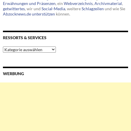
Erwähnungen und Präsenzen
, ein
Webverzeichnis
,
Archivmaterial
,
getwittertes
, wir und
Social-Media
, weitere
Schlagzeilen
und wie Sie
Abzocknews.de unterstützen
können.
RESSORTS & SERVICES
Ressorts
&
Services
WERBUNG