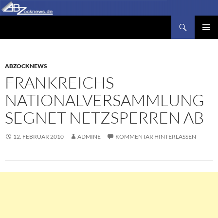
Zum
Inhalt
Suchen
Abzocknews.de
springen
PRIMÄR
MENÜ
ABZOCKNEWS
FRANKREICHS
NATIONALVERSAMMLUNG
SEGNET NETZSPERREN AB
12. FEBRUAR 2010
ADMINE
KOMMENTAR HINTERLASSEN