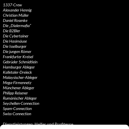
1337-Crew
Alexander Hennig
Christian Müller
Daniel Rosenke
Die „Dialermafia“
Die B2Bler
Die Cybertainer
Die Hasimäuse
Die Isselburger
Die jungen Römer
Frankfurter Kreisel
Gebrüder Schmidtlein
Hamburger Ableger
Kalletaler-Dreieck
Malaysischer-Ableger
Mega-Firmennetz
Münchener Ableger
Philipp Reisener
Rumänischer Ableger
Seychellen-Connection
Spam-Connection
Swiss-Connection
Dienstleistungen, Helfer und Profiteure