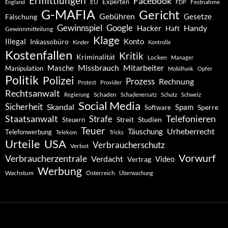
Ermittlungen
Facebook
Experten
EU
Festnahme
England
FDP
G-MAFIA
Gericht
Gebühren
Gesetze
Fälschung
Gewinnspiel
Google
Handy
Hacker
Haft
Gewinnmitteilung
Klage
Konto
Illegal
Inkassobüro
Kinder
Kontrolle
Kostenfallen
Kritik
Kriminalität
Locken
Manager
Missbrauch
Mitarbeiter
Masche
Manipulation
Mobilfunk
Opfer
Politik
Polizei
Prozess
Rechnung
Protest
Provider
Rechtsanwalt
Schaden
Regierung
Schadenersatz
Schutz
Schweiz
Social Media
Sicherheit
Skandal
Spam
Software
Sperre
Staatsanwalt
Telefonieren
Strafe
Studien
Steuern
Streit
Teuer
Urheberrecht
Täuschung
Telefonwerbung
Telekom
Tricks
Urteile
USA
Verbraucherschutz
Verbot
Vorwurf
Verbraucherzentrale
Verdacht
Video
Vertrag
Werbung
Wachstum
Österreich
Überwachung