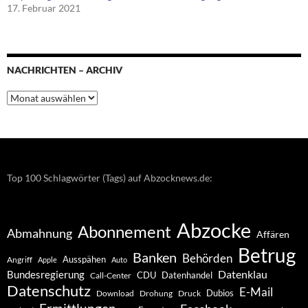
17. Februar 2021
NACHRICHTEN – ARCHIV
Nachrichten
–
Archiv
Top 100 Schlagwörter (Tags) auf Abzocknews.de:
Abzocke
Abonnement
Abmahnung
Affären
Betrug
Banken
Behörden
Ausspähen
Angriff
Apple
Auto
Datenklau
Bundesregierung
CDU
Datenhandel
Call-Center
Datenschutz
E-Mail
Dubios
Drohung
Download
Druck