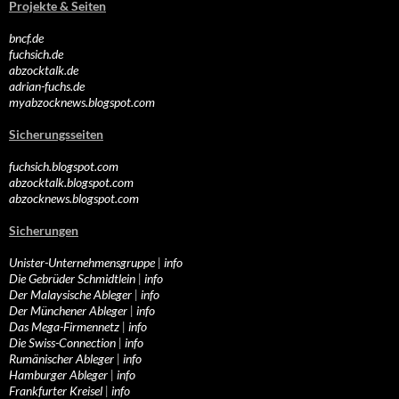
Projekte & Seiten
bncf.de
fuchsich.de
abzocktalk.de
adrian-fuchs.de
myabzocknews.blogspot.com
Sicherungsseiten
fuchsich.blogspot.com
abzocktalk.blogspot.com
abzocknews.blogspot.com
Sicherungen
Unister-Unternehmensgruppe
|
info
Die Gebrüder Schmidtlein
|
info
Der Malaysische Ableger
|
info
Der Münchener Ableger
|
info
Das Mega-Firmennetz
|
info
Die Swiss-Connection
|
info
Rumänischer Ableger
|
info
Hamburger Ableger
|
info
Frankfurter Kreisel
|
info