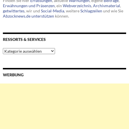
Finden Sie hier
Erfassungen
, aktuelle
Warnungen
, eigene
Beiträge
,
Erwähnungen und Präsenzen
, ein
Webverzeichnis
,
Archivmaterial
,
getwittertes
, wir und
Social-Media
, weitere
Schlagzeilen
und wie Sie
Abzocknews.de unterstützen
können.
RESSORTS & SERVICES
Ressorts
&
Services
WERBUNG