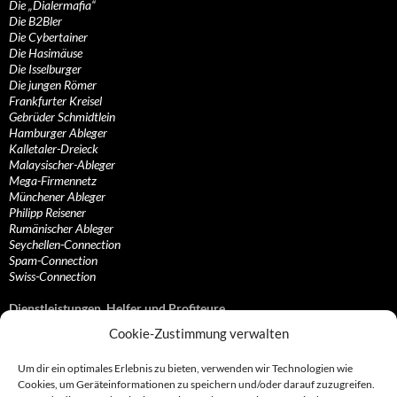
Die „Dialermafia“
Die B2Bler
Die Cybertainer
Die Hasimäuse
Die Isselburger
Die jungen Römer
Frankfurter Kreisel
Gebrüder Schmidtlein
Hamburger Ableger
Kalletaler-Dreieck
Malaysischer-Ableger
Mega-Firmennetz
Münchener Ableger
Philipp Reisener
Rumänischer Ableger
Seychellen-Connection
Spam-Connection
Swiss-Connection
Dienstleistungen, Helfer und Profiteure
Cookie-Zustimmung verwalten
Anonymisierungsdienste, VPN- und Web-Proxy…
Anwaltliche Vertretungen, Kanzleien und Juristen
Um dir ein optimales Erlebnis zu bieten, verwenden wir Technologien wie
Bezahlsysteme, Finanzdienstleister und…
Cookies, um Geräteinformationen zu speichern und/oder darauf zuzugreifen.
Bürodienstleister, Firmengründer- und/oder…