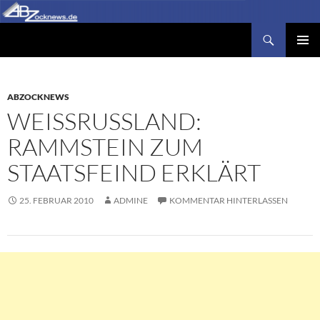
Zum
Inhalt
Suchen
Abzocknews.de
springen
PRIMÄR
MENÜ
ABZOCKNEWS
WEISSRUSSLAND: R
AMMSTEIN ZUM S
TAATSFEIND ERKLÄRT
25. FEBRUAR 2010
ADMINE
KOMMENTAR HINTERLASSEN