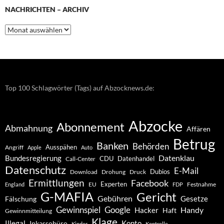
NACHRICHTEN – ARCHIV
Nachrichten
–
Archiv
Top 100 Schlagwörter (Tags) auf Abzocknews.de:
Abzocke
Abonnement
Abmahnung
Affären
Betrug
Banken
Behörden
Ausspähen
Angriff
Apple
Auto
Datenklau
Bundesregierung
CDU
Datenhandel
Call-Center
Datenschutz
E-Mail
Dubios
Drohung
Download
Druck
Ermittlungen
Facebook
Experten
EU
Festnahme
England
FDP
G-MAFIA
Gericht
Gebühren
Gesetze
Fälschung
Gewinnspiel
Google
Handy
Hacker
Haft
Gewinnmitteilung
Klage
Konto
Illegal
Inkassobüro
Kinder
Kontrolle