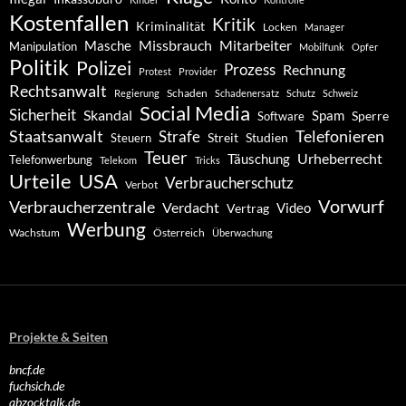
Kostenfallen
Kritik
Kriminalität
Locken
Manager
Missbrauch
Mitarbeiter
Masche
Manipulation
Mobilfunk
Opfer
Politik
Polizei
Prozess
Rechnung
Protest
Provider
Rechtsanwalt
Schaden
Regierung
Schadenersatz
Schutz
Schweiz
Social Media
Sicherheit
Skandal
Spam
Software
Sperre
Staatsanwalt
Telefonieren
Strafe
Studien
Steuern
Streit
Teuer
Urheberrecht
Täuschung
Telefonwerbung
Telekom
Tricks
Urteile
USA
Verbraucherschutz
Verbot
Vorwurf
Verbraucherzentrale
Verdacht
Video
Vertrag
Werbung
Wachstum
Österreich
Überwachung
Projekte & Seiten
bncf.de
fuchsich.de
abzocktalk.de