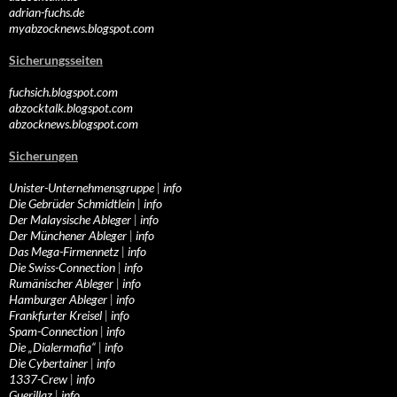
adrian-fuchs.de
myabzocknews.blogspot.com
Sicherungsseiten
fuchsich.blogspot.com
abzocktalk.blogspot.com
abzocknews.blogspot.com
Sicherungen
Unister-Unternehmensgruppe
|
info
Die Gebrüder Schmidtlein
|
info
Der Malaysische Ableger
|
info
Der Münchener Ableger
|
info
Das Mega-Firmennetz
|
info
Die Swiss-Connection
|
info
Rumänischer Ableger
|
info
Hamburger Ableger
|
info
Frankfurter Kreisel
|
info
Spam-Connection
|
info
Die „Dialermafia“
|
info
Die Cybertainer
|
info
1337-Crew
|
info
Guerillaz
|
info