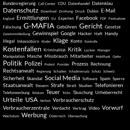
Datenklau
Bundesregierung
CDU
Datenhandel
Call-Center
Datenschutz
E-Mail
Dubios
Drohung
Download
Druck
Ermittlungen
Facebook
Experten
EU
Festnahme
England
FDP
G-MAFIA
Gericht
Gebühren
Gesetze
Fälschung
Gewinnspiel
Google
Handy
Hacker
Haft
Gewinnmitteilung
Klage
Konto
Illegal
Inkassobüro
Kinder
Kontrolle
Kostenfallen
Kritik
Kriminalität
Locken
Manager
Missbrauch
Mitarbeiter
Masche
Manipulation
Mobilfunk
Opfer
Politik
Polizei
Prozess
Rechnung
Protest
Provider
Rechtsanwalt
Schaden
Regierung
Schadenersatz
Schutz
Schweiz
Social Media
Sicherheit
Skandal
Spam
Software
Sperre
Staatsanwalt
Telefonieren
Strafe
Studien
Steuern
Streit
Teuer
Urheberrecht
Täuschung
Telefonwerbung
Telekom
Tricks
Urteile
USA
Verbraucherschutz
Verbot
Vorwurf
Verbraucherzentrale
Verdacht
Video
Vertrag
Werbung
Wachstum
Österreich
Überwachung