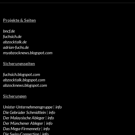
Projekte & Seiten
bncf.de
fuchsich.de
abzocktalk.de
adrian-fuchs.de
myabzocknews.blogspot.com
Sicherungsseiten
fuchsich.blogspot.com
abzocktalk.blogspot.com
abzocknews.blogspot.com
Sicherungen
Unister-Unternehmensgruppe
|
info
Die Gebrüder Schmidtlein
|
info
Der Malaysische Ableger
|
info
Der Münchener Ableger
|
info
Das Mega-Firmennetz
|
info
Die Swiss-Connection
|
info