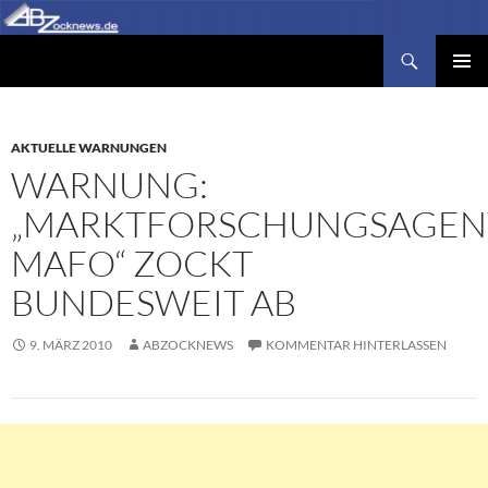
Zum
Inhalt
Suchen
Abzocknews.de
springen
PRIMÄR
MENÜ
AKTUELLE WARNUNGEN
WARNUNG:
„MARKTFORSCHUNGSAGEN
MAFO“ ZOCKT
BUNDESWEIT AB
9. MÄRZ 2010
ABZOCKNEWS
KOMMENTAR HINTERLASSEN