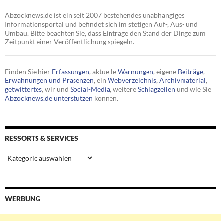
Abzocknews.de ist ein seit 2007 bestehendes unabhängiges
Informationsportal und befindet sich im stetigen Auf-, Aus- und
Umbau. Bitte beachten Sie, dass Einträge den Stand der Dinge zum
Zeitpunkt einer Veröffentlichung spiegeln.
Finden Sie hier
Erfassungen
, aktuelle
Warnungen
, eigene
Beiträge
,
Erwähnungen und Präsenzen
, ein
Webverzeichnis
,
Archivmaterial
,
getwittertes
, wir und
Social-Media
, weitere
Schlagzeilen
und wie Sie
Abzocknews.de unterstützen
können.
RESSORTS & SERVICES
Ressorts
&
Services
WERBUNG