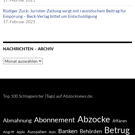
Rüdiger Zuck: Juristen-Zeitung sorgt mit rassistischem Beitrag für
Empörung – Beck-Verlag bittet um Entschuldigung
17. Februar 2021
NACHRICHTEN – ARCHIV
Nachrichten
–
Archiv
Top 100 Schlagwörter (Tags) auf Abzocknews.de:
Abzocke
Abonnement
Abmahnung
Affären
Betrug
Banken
Behörden
Ausspähen
Angriff
Apple
Auto