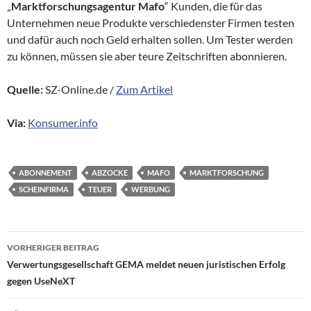
„
Marktforschungsagentur Mafo
“ Kunden, die für das
Unternehmen neue Produkte verschiedenster Firmen testen
und dafür auch noch Geld erhalten sollen. Um Tester werden
zu können, müssen sie aber teure Zeitschriften abonnieren.
Quelle:
SZ-Online.de /
Zum Artikel
Via:
Konsumer.info
ABONNEMENT
ABZOCKE
MAFO
MARKTFORSCHUNG
SCHEINFIRMA
TEUER
WERBUNG
Beitragsnavigation
VORHERIGER BEITRAG
Verwertungsgesellschaft GEMA meldet neuen juristischen Erfolg
gegen UseNeXT