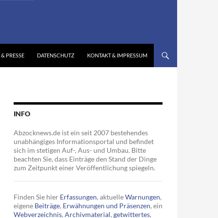
 & PRESSE
DATENSCHUTZ
KONTAKT & IMPRESSUM
INFO
Abzocknews.de ist ein seit 2007 bestehendes
unabhängiges Informationsportal und befindet
sich im stetigen Auf-, Aus- und Umbau. Bitte
beachten Sie, dass Einträge den Stand der Dinge
zum Zeitpunkt einer Veröffentlichung spiegeln.
Finden Sie hier
Erfassungen
, aktuelle
Warnungen
,
eigene
Beiträge
,
Erwähnungen und Präsenzen
, ein
Webverzeichnis
,
Archivmaterial
,
getwittertes
,