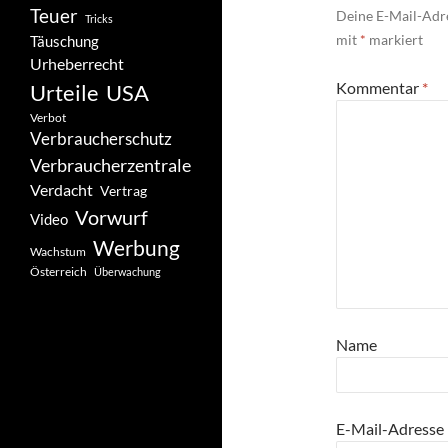
Teuer
Deine E-Mail-Adre
Tricks
mit
*
markiert
Täuschung
Urheberrecht
Kommentar
*
Urteile
USA
Verbot
Verbraucherschutz
Verbraucherzentrale
Verdacht
Vertrag
Vorwurf
Video
Werbung
Wachstum
Österreich
Überwachung
Name
E-Mail-Adresse