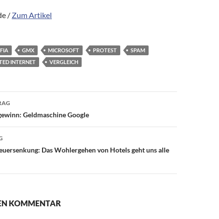
de /
Zum Artikel
FIA
GMX
MICROSOFT
PROTEST
SPAM
TED INTERNET
VERGLEICH
avigation
RAG
gewinn: Geldmaschine Google
G
uersenkung: Das Wohlergehen von Hotels geht uns alle
NEN KOMMENTAR