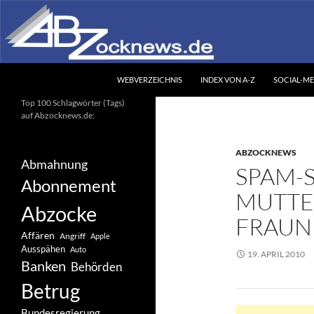
Zum
Inhalt
springen
Suchen
Abzocknews.de
WEBVERZEICHNIS
INDEX VON A-Z
SOCIAL-ME
Ihr unabhängiges
Top 100 Schlagwörter (Tags)
Informationsportal
auf Abzocknews.de:
ABZOCKNEWS
Abmahnung
SPAM-S
Abonnement
MUTTE
Abzocke
FRAUN
Affären
Angriff
Apple
Ausspähen
Auto
19. APRIL 2010
Banken
Behörden
Betrug
Bundesregierung