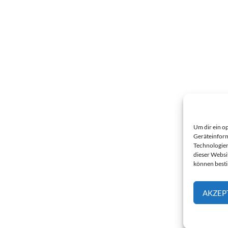
Um dir ein o
Geräteinform
Technologien
dieser Websi
können best
AKZEP