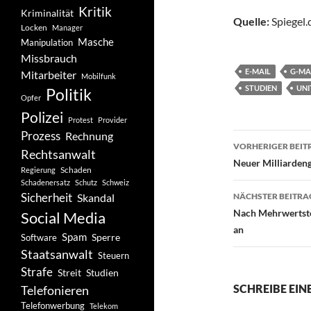
Kritik
Kriminalität
Quelle:
Spiegel.
Locken
Manager
Masche
Manipulation
Missbrauch
E-MAIL
G-MA
Mitarbeiter
Mobilfunk
STUDIEN
UNI
Politik
Opfer
Polizei
Protest
Provider
Prozess
Rechnung
Beitragsn
VORHERIGER BEIT
Rechtsanwalt
Neuer Milliarden
Schaden
Regierung
Schadenersatz
Schutz
Schweiz
Sicherheit
Skandal
NÄCHSTER BEITRA
Nach Mehrwertste
Social Media
an
Spam
Software
Sperre
Staatsanwalt
Steuern
Strafe
Studien
Streit
SCHREIBE EI
Telefonieren
Telefonwerbung
Telekom