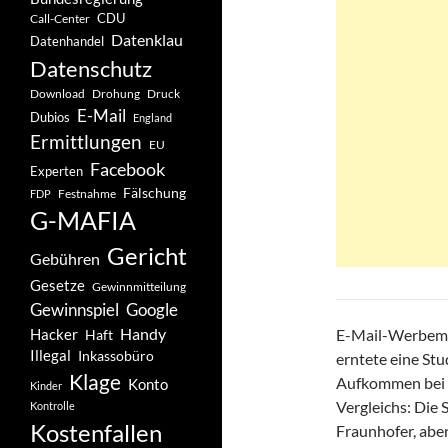
CDU
Call-Center
Datenklau
Datenhandel
Datenschutz
Drohung
Download
Druck
E-Mail
Dubios
England
Ermittlungen
EU
Facebook
Experten
Fälschung
Festnahme
FDP
G-MAFIA
Gericht
Gebühren
Gesetze
Gewinnmitteilung
Gewinnspiel
Google
Handy
Hacker
E-Mail-Werbemül
Haft
Illegal
Inkassobüro
erntete eine Stu
Klage
Aufkommen bei F
Konto
Kinder
Vergleichs: Die 
Kontrolle
Kostenfallen
Fraunhofer, aber