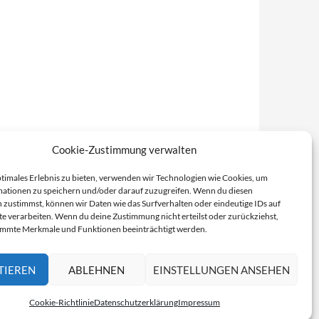
Cookie-Zustimmung verwalten
ptimales Erlebnis zu bieten, verwenden wir Technologien wie Cookies, um
ationen zu speichern und/oder darauf zuzugreifen. Wenn du diesen
 zustimmst, können wir Daten wie das Surfverhalten oder eindeutige IDs auf
te verarbeiten. Wenn du deine Zustimmung nicht erteilst oder zurückziehst,
immte Merkmale und Funktionen beeinträchtigt werden.
TIEREN
ABLEHNEN
EINSTELLUNGEN ANSEHEN
Cookie-Richtlinie
Datenschutzerklärung
Impressum