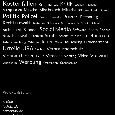
Kostenfallen
Kritik
Kriminalität
Locken
Manager
Missbrauch
Mitarbeiter
Masche
Manipulation
Mobilfunk
Opfer
Politik
Polizei
Prozess
Rechnung
Protest
Provider
Rechtsanwalt
Schaden
Regierung
Schadenersatz
Schutz
Schweiz
Social Media
Sicherheit
Skandal
Spam
Software
Sperre
Staatsanwalt
Telefonieren
Strafe
Studien
Steuern
Streit
Teuer
Urheberrecht
Täuschung
Telefonwerbung
Telekom
Tricks
Urteile
USA
Verbraucherschutz
Verbot
Vorwurf
Verbraucherzentrale
Verdacht
Video
Vertrag
Werbung
Wachstum
Österreich
Überwachung
Projekte & Seiten
bncf.de
fuchsich.de
abzocktalk.de