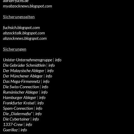
adrian-fuchs.de
myabzocknews.blogspot.com
Sicherungsseiten
fuchsich.blogspot.com
abzocktalk.blogspot.com
abzocknews.blogspot.com
Sicherungen
Unister-Unternehmensgruppe
|
info
Die Gebrüder Schmidtlein
|
info
Der Malaysische Ableger
|
info
Der Münchener Ableger
|
info
Das Mega-Firmennetz
|
info
Die Swiss-Connection
|
info
Rumänischer Ableger
|
info
Hamburger Ableger
|
info
Frankfurter Kreisel
|
info
Spam-Connection
|
info
Die „Dialermafia“
|
info
Die Cybertainer
|
info
1337-Crew
|
info
Guerillaz
|
info