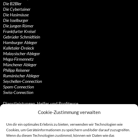
Die B2Bler
Die Cybertainer
Die Hasimäuse
Die Isselburger
Die jungen Römer
Frankfurter Kreisel
Gebrüder Schmidtlein
Hamburger Ableger
Kalletaler-Dreieck
Malaysischer-Ableger
Mega-Firmennetz
Münchener Ableger
Philipp Reisener
Rumänischer Ableger
Seychellen-Connection
Spam-Connection
Swiss-Connection
Dienstleistungen, Helfer und Profiteure
Cookie-Zustimmung verwalten
Anonymisierungsdienste, VPN- und Web-Proxy…
Anwaltliche Vertretungen, Kanzleien und Juristen
Um dir ein optimales Erlebnis zu bieten, verwenden wir Technologien wie
Bezahlsysteme, Finanzdienstleister und…
Cookies, um Geräteinformationen zu speichern und/oder darauf zuzugreifen.
Bürodienstleister, Firmengründer- und/oder…
Wenn du diesen Technologien zustimmst, können wir Daten wie das
Datenhändler, Adressbroker und zielgerichtetes…