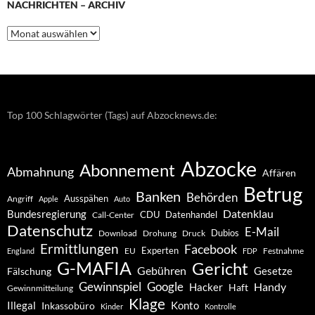
NACHRICHTEN – ARCHIV
Nachrichten
–
Archiv
Top 100 Schlagwörter (Tags) auf Abzocknews.de:
Abzocke
Abonnement
Abmahnung
Affären
Betrug
Banken
Behörden
Ausspähen
Angriff
Apple
Auto
Datenklau
Bundesregierung
CDU
Datenhandel
Call-Center
Datenschutz
E-Mail
Dubios
Drohung
Download
Druck
Ermittlungen
Facebook
Experten
EU
Festnahme
England
FDP
G-MAFIA
Gericht
Gebühren
Gesetze
Fälschung
Gewinnspiel
Google
Handy
Hacker
Haft
Gewinnmitteilung
Klage
Konto
Illegal
Inkassobüro
Kinder
Kontrolle