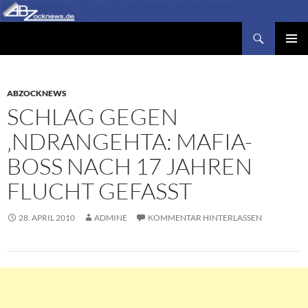
Zum
Inhalt
Suchen
Abzocknews.de
springen
PRIMÄR
MENÜ
ABZOCKNEWS
SCHLAG GEGEN
‚NDRANGEHTA: MAFIA-
BOSS NACH 17 JAHREN
FLUCHT GEFASST
28. APRIL 2010
ADMINE
KOMMENTAR HINTERLASSEN