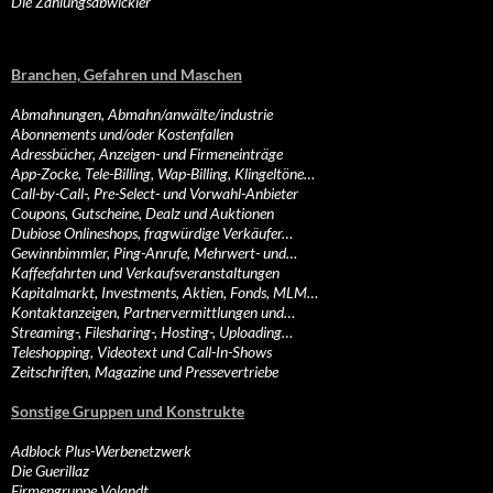
Die Zahlungsabwickler
Branchen, Gefahren und Maschen
Abmahnungen, Abmahn/anwälte/industrie
Abonnements und/oder Kostenfallen
Adressbücher, Anzeigen- und Firmeneinträge
App-Zocke, Tele-Billing, Wap-Billing, Klingeltöne…
Call-by-Call-, Pre-Select- und Vorwahl-Anbieter
Coupons, Gutscheine, Dealz und Auktionen
Dubiose Onlineshops, fragwürdige Verkäufer…
Gewinnbimmler, Ping-Anrufe, Mehrwert- und…
Kaffeefahrten und Verkaufsveranstaltungen
Kapitalmarkt, Investments, Aktien, Fonds, MLM…
Kontaktanzeigen, Partnervermittlungen und…
Streaming-, Filesharing-, Hosting-, Uploading…
Teleshopping, Videotext und Call-In-Shows
Zeitschriften, Magazine und Pressevertriebe
Sonstige Gruppen und Konstrukte
Adblock Plus-Werbenetzwerk
Die Guerillaz
Firmengruppe Volandt