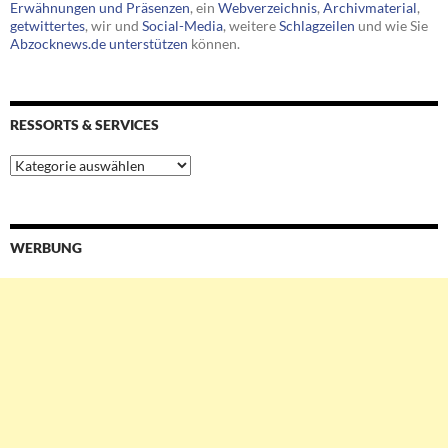
Erwähnungen und Präsenzen
, ein
Webverzeichnis
,
Archivmaterial
,
getwittertes
, wir und
Social-Media
, weitere
Schlagzeilen
und wie Sie
Abzocknews.de unterstützen
können.
RESSORTS & SERVICES
Ressorts
&
Services
WERBUNG