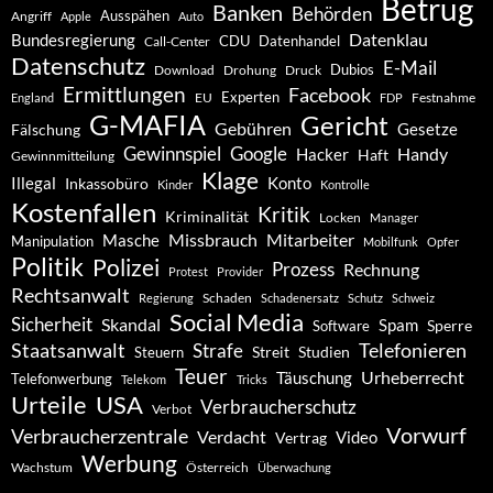
Betrug
Banken
Behörden
Ausspähen
Angriff
Apple
Auto
Datenklau
Bundesregierung
CDU
Datenhandel
Call-Center
Datenschutz
E-Mail
Dubios
Drohung
Download
Druck
Ermittlungen
Facebook
Experten
EU
Festnahme
England
FDP
G-MAFIA
Gericht
Gebühren
Gesetze
Fälschung
Gewinnspiel
Google
Handy
Hacker
Haft
Gewinnmitteilung
Klage
Konto
Illegal
Inkassobüro
Kinder
Kontrolle
Kostenfallen
Kritik
Kriminalität
Locken
Manager
Missbrauch
Mitarbeiter
Masche
Manipulation
Mobilfunk
Opfer
Politik
Polizei
Prozess
Rechnung
Protest
Provider
Rechtsanwalt
Schaden
Regierung
Schadenersatz
Schutz
Schweiz
Social Media
Sicherheit
Skandal
Spam
Software
Sperre
Staatsanwalt
Telefonieren
Strafe
Studien
Steuern
Streit
Teuer
Urheberrecht
Täuschung
Telefonwerbung
Telekom
Tricks
Urteile
USA
Verbraucherschutz
Verbot
Vorwurf
Verbraucherzentrale
Verdacht
Video
Vertrag
Werbung
Wachstum
Österreich
Überwachung