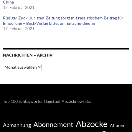
China
17. Februar 2021
Rüdiger Zuck: Juristen-Zeitung sorgt mit rassistischem Beitrag für
Empörung – Beck-Verlag bittet um Entschuldigung
17. Februar 2021
NACHRICHTEN – ARCHIV
Nachrichten
–
Archiv
Top 100 Schlagwörter (Tags) auf Abzocknews.de:
Abzocke
Abonnement
Abmahnung
Affären