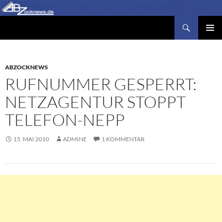
Zum
Inhalt
Suchen
Abzocknews.de
springen
PRIMÄR
MENÜ
ABZOCKNEWS
RUFNUMMER GESPERRT:
NETZAGENTUR STOPPT
TELEFON-NEPP
15. MAI 2010
ADMINE
1 KOMMENTAR