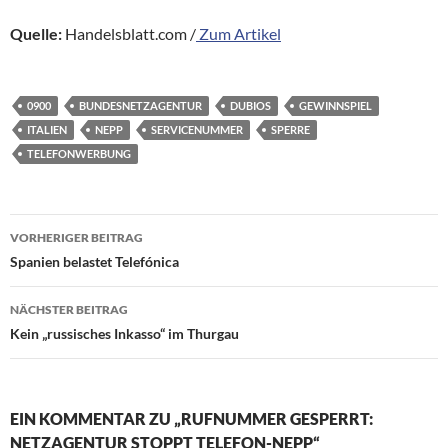
Quelle:
Handelsblatt.com /
Zum Artikel
0900
BUNDESNETZAGENTUR
DUBIOS
GEWINNSPIEL
ITALIEN
NEPP
SERVICENUMMER
SPERRE
TELEFONWERBUNG
Beitragsnavigation
VORHERIGER BEITRAG
Spanien belastet Telefónica
NÄCHSTER BEITRAG
Kein „russisches Inkasso“ im Thurgau
EIN KOMMENTAR ZU „RUFNUMMER GESPERRT:
NETZAGENTUR STOPPT TELEFON-NEPP“