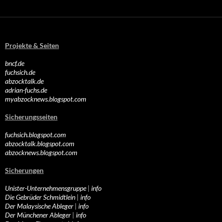
Projekte & Seiten
bncf.de
fuchsich.de
abzocktalk.de
adrian-fuchs.de
myabzocknews.blogspot.com
Sicherungsseiten
fuchsich.blogspot.com
abzocktalk.blogspot.com
abzocknews.blogspot.com
Sicherungen
Unister-Unternehmensgruppe
|
info
Die Gebrüder Schmidtlein
|
info
Der Malaysische Ableger
|
info
Der Münchener Ableger
|
info