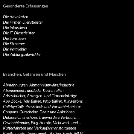
Gesonderte Erfassungen
Die Advokaten
Die Firmen-Dienstleister
Die Inkassierer
Die IT-Dienstleister
Die Sonstigen
Die Streamer
Die Vertriebler
Die Zahlungsabwickler
Branchen, Gefahren und Maschen
Abmahnungen, Abmahn/anwälte/industrie
Abonnements und/oder Kostenfallen
Adressbücher, Anzeigen- und Firmeneinträge
App-Zocke, Tele-Billing, Wap-Billing, Klingeltöne…
Call-by-Call-, Pre-Select- und Vorwahl-Anbieter
Coupons, Gutscheine, Dealz und Auktionen
Dubiose Onlineshops, fragwürdige Verkäufer…
Gewinnbimmler, Ping-Anrufe, Mehrwert- und…
Kaffeefahrten und Verkaufsveranstaltungen
Kapitalmarkt, Investments, Aktien, Fonds, MLM…