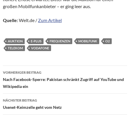
großen Mobilfunkanbieter – er ging leer aus.
Quelle:
Welt.de /
Zum Artikel
AUKTION
E-PLUS
FREQUENZEN
MOBILFUNK
O2
TELEKOM
VODAFONE
Beitragsnavigation
VORHERIGER BEITRAG
Nach Facebook-Sperre: Pakistan schränkt Zugriff auf YouTube und
Wikipedia ein
NÄCHSTER BEITRAG
Usenet-Keimzelle geht vom Netz