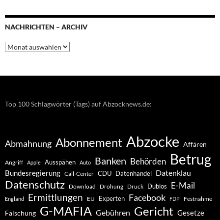
NACHRICHTEN – ARCHIV
Nachrichten
–
Archiv
Top 100 Schlagwörter (Tags) auf Abzocknews.de:
Abzocke
Abonnement
Abmahnung
Affären
Betrug
Banken
Behörden
Ausspähen
Angriff
Apple
Auto
Datenklau
Bundesregierung
CDU
Datenhandel
Call-Center
Datenschutz
E-Mail
Dubios
Drohung
Download
Druck
Ermittlungen
Facebook
Experten
EU
Festnahme
England
FDP
G-MAFIA
Gericht
Gebühren
Gesetze
Fälschung