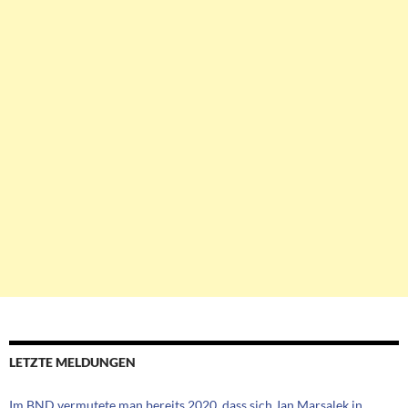
LETZTE MELDUNGEN
Im BND vermutete man bereits 2020, dass sich Jan Marsalek in