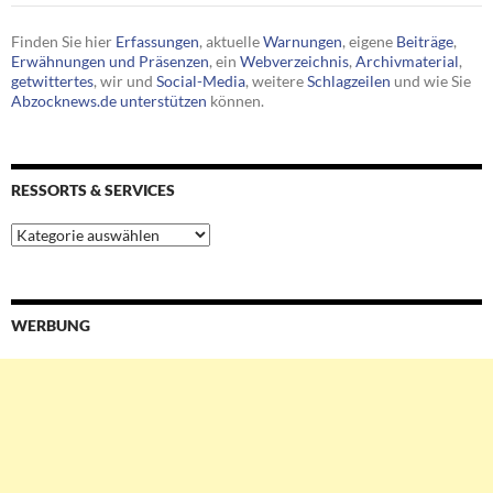
Finden Sie hier
Erfassungen
, aktuelle
Warnungen
, eigene
Beiträge
,
Erwähnungen und Präsenzen
, ein
Webverzeichnis
,
Archivmaterial
,
getwittertes
, wir und
Social-Media
, weitere
Schlagzeilen
und wie Sie
Abzocknews.de unterstützen
können.
RESSORTS & SERVICES
Ressorts
&
Services
WERBUNG