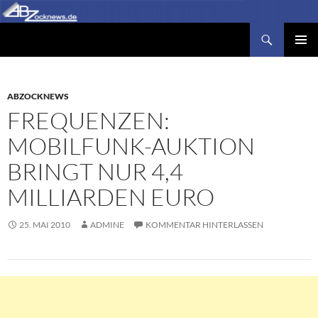
Zum
Inhalt
Suchen
Abzocknews.de
springen
PRIMÄR
MENÜ
ABZOCKNEWS
FREQUENZEN:
MOBILFUNK-AUKTION
BRINGT NUR 4,4
MILLIARDEN EURO
25. MAI 2010
ADMINE
KOMMENTAR HINTERLASSEN