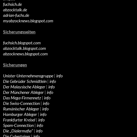
fuchsich.de
abzocktalk.de
adrian-fuchs.de
myabzocknews.blogspot.com
Sicherungsseiten
fuchsich.blogspot.com
abzocktalk.blogspot.com
abzocknews.blogspot.com
Sicherungen
Unister-Unternehmensgruppe
|
info
Die Gebrüder Schmidtlein
|
info
Der Malaysische Ableger
|
info
Der Münchener Ableger
|
info
Das Mega-Firmennetz
|
info
Die Swiss-Connection
|
info
Rumänischer Ableger
|
info
Hamburger Ableger
|
info
Frankfurter Kreisel
|
info
Spam-Connection
|
info
Die „Dialermafia“
|
info
Die Cybertainer
|
info