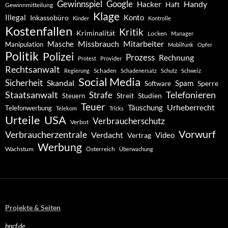
Gewinnspiel
Google
Handy
Hacker
Haft
Gewinnmitteilung
Klage
Konto
Illegal
Inkassobüro
Kinder
Kontrolle
Kostenfallen
Kritik
Kriminalität
Locken
Manager
Missbrauch
Mitarbeiter
Masche
Manipulation
Mobilfunk
Opfer
Politik
Polizei
Prozess
Rechnung
Protest
Provider
Rechtsanwalt
Schaden
Regierung
Schadenersatz
Schutz
Schweiz
Social Media
Sicherheit
Skandal
Spam
Software
Sperre
Staatsanwalt
Telefonieren
Strafe
Studien
Steuern
Streit
Teuer
Urheberrecht
Täuschung
Telefonwerbung
Telekom
Tricks
Urteile
USA
Verbraucherschutz
Verbot
Vorwurf
Verbraucherzentrale
Verdacht
Video
Vertrag
Werbung
Wachstum
Österreich
Überwachung
Projekte & Seiten
bncf.de