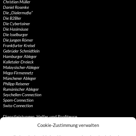
Christian Müller
Daniel Rosenke
Die „Dialermafia“
Die B2Bler
Die Cybertainer
Die Hasimäuse
Die Isselburger
Die jungen Römer
Frankfurter Kreisel
Gebrüder Schmidtlein
Hamburger Ableger
Kalletaler-Dreieck
Malaysischer-Ableger
Mega-Firmennetz
Münchener Ableger
Philipp Reisener
Rumänischer Ableger
Seychellen-Connection
Spam-Connection
Swiss-Connection
Dienstleistungen, Helfer und Profiteure
Cookie-Zustimmung verwalten
Anonymisierungsdienste, VPN- und Web-Proxy…
Anwaltliche Vertretungen, Kanzleien und Juristen