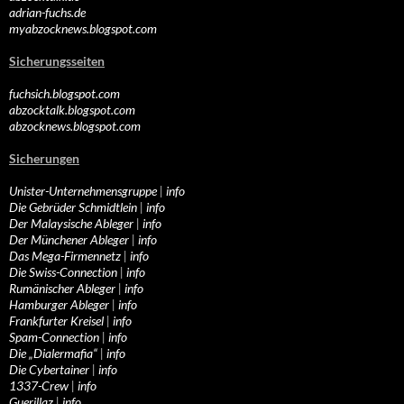
adrian-fuchs.de
myabzocknews.blogspot.com
Sicherungsseiten
fuchsich.blogspot.com
abzocktalk.blogspot.com
abzocknews.blogspot.com
Sicherungen
Unister-Unternehmensgruppe
|
info
Die Gebrüder Schmidtlein
|
info
Der Malaysische Ableger
|
info
Der Münchener Ableger
|
info
Das Mega-Firmennetz
|
info
Die Swiss-Connection
|
info
Rumänischer Ableger
|
info
Hamburger Ableger
|
info
Frankfurter Kreisel
|
info
Spam-Connection
|
info
Die „Dialermafia“
|
info
Die Cybertainer
|
info
1337-Crew
|
info
Guerillaz
|
info