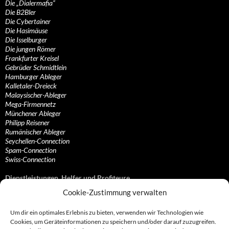
Die „Dialermafia“
Die B2Bler
Die Cybertainer
Die Hasimäuse
Die Isselburger
Die jungen Römer
Frankfurter Kreisel
Gebrüder Schmidtlein
Hamburger Ableger
Kalletaler-Dreieck
Malaysischer-Ableger
Mega-Firmennetz
Münchener Ableger
Philipp Reisener
Rumänischer Ableger
Seychellen-Connection
Spam-Connection
Swiss-Connection
Dienstleistungen, Helfer und Profiteure
Cookie-Zustimmung verwalten
Anonymisierungsdienste, VPN- und Web-Proxy…
Anwaltliche Vertretungen, Kanzleien und Juristen
Um dir ein optimales Erlebnis zu bieten, verwenden wir Technologien wie
Bezahlsysteme, Finanzdienstleister und…
Cookies, um Geräteinformationen zu speichern und/oder darauf zuzugreifen.
Bürodienstleister, Firmengründer- und/oder…