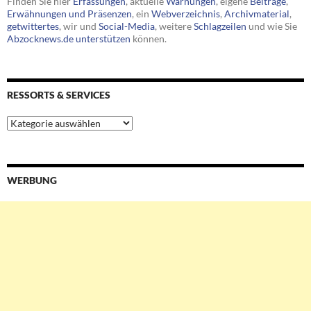
Finden Sie hier
Erfassungen
, aktuelle
Warnungen
, eigene
Beiträge
,
Erwähnungen und Präsenzen
, ein
Webverzeichnis
,
Archivmaterial
,
getwittertes
, wir und
Social-Media
, weitere
Schlagzeilen
und wie Sie
Abzocknews.de unterstützen
können.
RESSORTS & SERVICES
Ressorts
&
Services
WERBUNG