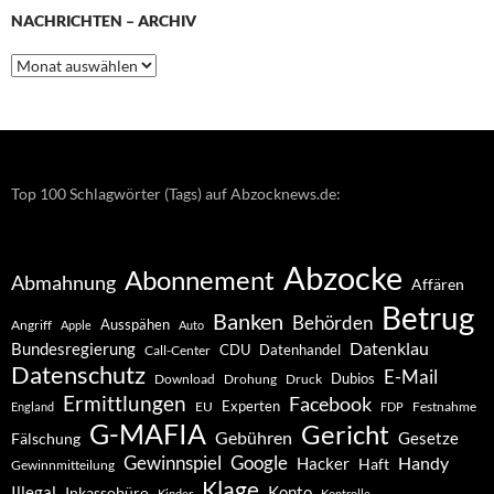
NACHRICHTEN – ARCHIV
Nachrichten
–
Archiv
Top 100 Schlagwörter (Tags) auf Abzocknews.de:
Abzocke
Abonnement
Abmahnung
Affären
Betrug
Banken
Behörden
Ausspähen
Angriff
Apple
Auto
Datenklau
Bundesregierung
CDU
Datenhandel
Call-Center
Datenschutz
E-Mail
Dubios
Drohung
Download
Druck
Ermittlungen
Facebook
Experten
EU
Festnahme
England
FDP
G-MAFIA
Gericht
Gebühren
Gesetze
Fälschung
Gewinnspiel
Google
Handy
Hacker
Haft
Gewinnmitteilung
Klage
Konto
Illegal
Inkassobüro
Kinder
Kontrolle