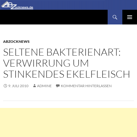
Zum
Inhalt
Suchen
Abzocknews.de
springen
PRIMÄR
MENÜ
ABZOCKNEWS
SELTENE BAKTERIENART:
VERWIRRUNG UM
STINKENDES EKELFLEISCH
9. JULI 2010
ADMINE
KOMMENTAR HINTERLASSEN