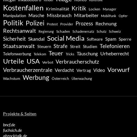
Kostenfallen
Kritik
Kriminalität
Locken
Manager
Missbrauch
Mitarbeiter
Masche
Manipulation
Mobilfunk
Opfer
Politik
Polizei
Prozess
Rechnung
Protest
Provider
Rechtsanwalt
Schaden
Regierung
Schadenersatz
Schutz
Schweiz
Social Media
Sicherheit
Skandal
Spam
Software
Sperre
Staatsanwalt
Telefonieren
Strafe
Studien
Steuern
Streit
Teuer
Urheberrecht
Täuschung
Telefonwerbung
Telekom
Tricks
Urteile
USA
Verbraucherschutz
Verbot
Vorwurf
Verbraucherzentrale
Verdacht
Video
Vertrag
Werbung
Wachstum
Österreich
Überwachung
Projekte & Seiten
bncf.de
fuchsich.de
abzocktalk.de