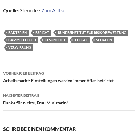
Quelle:
Stern.de /
Zum Artikel
BAKTERIEN
BERICHT
BUNDESINSTITUT FÜR RISIKOBEWERTUNG
GAMMELFLEISCH
GESUNDHEIT
ILLEGAL
SCHADEN
VERWIRRUNG
Beitragsnavigation
VORHERIGER BEITRAG
Arbeitsmarkt: Einstellungen werden immer öfter befristet
NÄCHSTER BEITRAG
Danke für nichts, Frau Ministerin!
SCHREIBE EINEN KOMMENTAR