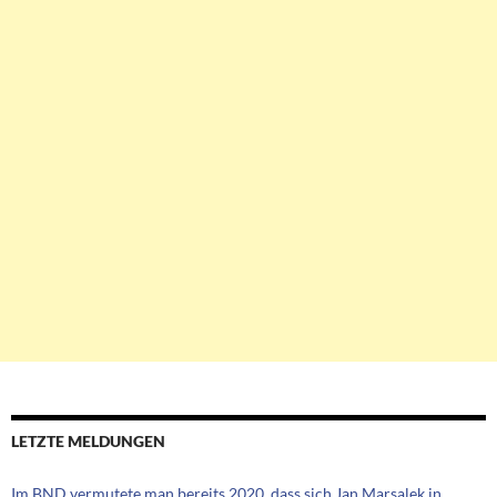
LETZTE MELDUNGEN
Im BND vermutete man bereits 2020, dass sich Jan Marsalek in