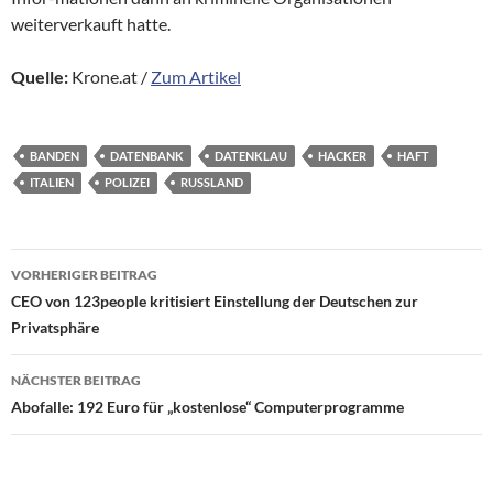
weiterverkauft hatte.
Quelle:
Krone.at /
Zum Artikel
BANDEN
DATENBANK
DATENKLAU
HACKER
HAFT
ITALIEN
POLIZEI
RUSSLAND
Beitragsnavigation
VORHERIGER BEITRAG
CEO von 123people kritisiert Einstellung der Deutschen zur
Privatsphäre
NÄCHSTER BEITRAG
Abofalle: 192 Euro für „kostenlose“ Computerprogramme