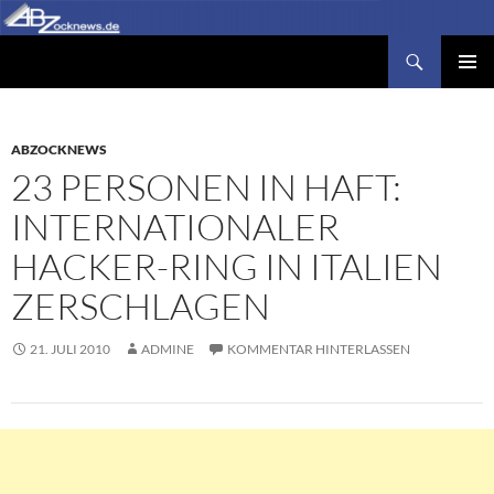
Zum
Inhalt
Suchen
Abzocknews.de
springen
PRIMÄR
MENÜ
ABZOCKNEWS
23 PERSONEN IN HAFT:
INTERNATIONALER
HACKER-RING IN ITALIEN
ZERSCHLAGEN
21. JULI 2010
ADMINE
KOMMENTAR HINTERLASSEN