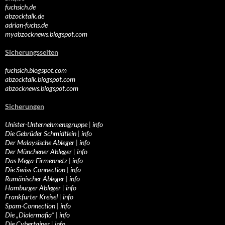
fuchsich.de
abzocktalk.de
adrian-fuchs.de
myabzocknews.blogspot.com
Sicherungsseiten
fuchsich.blogspot.com
abzocktalk.blogspot.com
abzocknews.blogspot.com
Sicherungen
Unister-Unternehmensgruppe
|
info
Die Gebrüder Schmidtlein
|
info
Der Malaysische Ableger
|
info
Der Münchener Ableger
|
info
Das Mega-Firmennetz
|
info
Die Swiss-Connection
|
info
Rumänischer Ableger
|
info
Hamburger Ableger
|
info
Frankfurter Kreisel
|
info
Spam-Connection
|
info
Die „Dialermafia“
|
info
Die Cybertainer
|
info