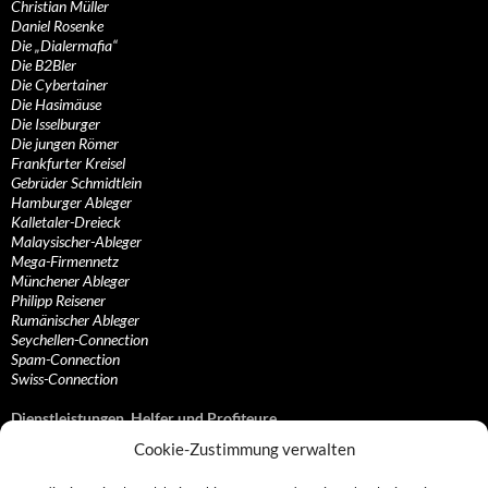
Christian Müller
Daniel Rosenke
Die „Dialermafia“
Die B2Bler
Die Cybertainer
Die Hasimäuse
Die Isselburger
Die jungen Römer
Frankfurter Kreisel
Gebrüder Schmidtlein
Hamburger Ableger
Kalletaler-Dreieck
Malaysischer-Ableger
Mega-Firmennetz
Münchener Ableger
Philipp Reisener
Rumänischer Ableger
Seychellen-Connection
Spam-Connection
Swiss-Connection
Dienstleistungen, Helfer und Profiteure
Cookie-Zustimmung verwalten
Anonymisierungsdienste, VPN- und Web-Proxy…
Anwaltliche Vertretungen, Kanzleien und Juristen