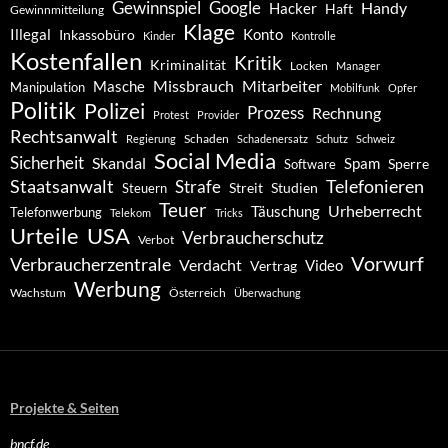
Gewinnspiel
Google
Handy
Hacker
Haft
Gewinnmitteilung
Klage
Konto
Illegal
Inkassobüro
Kinder
Kontrolle
Kostenfallen
Kritik
Kriminalität
Locken
Manager
Missbrauch
Mitarbeiter
Masche
Manipulation
Mobilfunk
Opfer
Politik
Polizei
Prozess
Rechnung
Protest
Provider
Rechtsanwalt
Schaden
Regierung
Schadenersatz
Schutz
Schweiz
Social Media
Sicherheit
Skandal
Spam
Software
Sperre
Staatsanwalt
Telefonieren
Strafe
Studien
Steuern
Streit
Teuer
Urheberrecht
Täuschung
Telefonwerbung
Telekom
Tricks
Urteile
USA
Verbraucherschutz
Verbot
Vorwurf
Verbraucherzentrale
Verdacht
Video
Vertrag
Werbung
Wachstum
Österreich
Überwachung
Projekte & Seiten
bncf.de