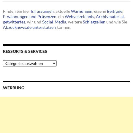
Finden Sie hier
Erfassungen
, aktuelle
Warnungen
, eigene
Beiträge
,
Erwähnungen und Präsenzen
, ein
Webverzeichnis
,
Archivmaterial
,
getwittertes
, wir und
Social-Media
, weitere
Schlagzeilen
und wie Sie
Abzocknews.de unterstützen
können.
RESSORTS & SERVICES
Ressorts
&
Services
WERBUNG