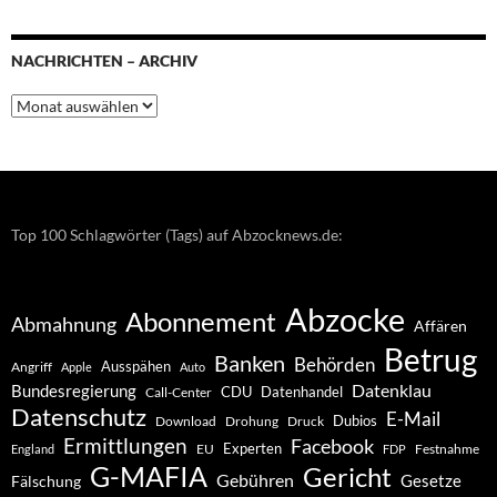
NACHRICHTEN – ARCHIV
Nachrichten
–
Archiv
Top 100 Schlagwörter (Tags) auf Abzocknews.de:
Abzocke
Abonnement
Abmahnung
Affären
Betrug
Banken
Behörden
Ausspähen
Angriff
Apple
Auto
Datenklau
Bundesregierung
CDU
Datenhandel
Call-Center
Datenschutz
E-Mail
Dubios
Drohung
Download
Druck
Ermittlungen
Facebook
Experten
EU
Festnahme
England
FDP
G-MAFIA
Gericht
Gebühren
Gesetze
Fälschung