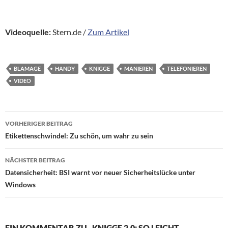
Videoquelle:
Stern.de /
Zum Artikel
BLAMAGE
HANDY
KNIGGE
MANIEREN
TELEFONIEREN
VIDEO
Beitragsnavigation
VORHERIGER BEITRAG
Etikettenschwindel: Zu schön, um wahr zu sein
NÄCHSTER BEITRAG
Datensicherheit: BSI warnt vor neuer Sicherheitslücke unter
Windows
EIN KOMMENTAR ZU „KNIGGE 2.0: SO LEICHT