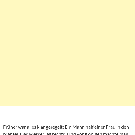
Früher war alles klar geregelt: Ein Mann half einer Frau in den
Mantel. Das Messer lag rechts. Und vor Königen machte man