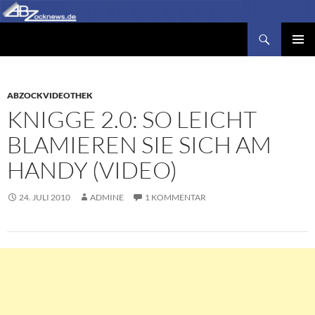
Zum
Inhalt
Suchen
Abzocknews.de
springen
PRIMÄR
MENÜ
ABZOCKVIDEOTHEK
KNIGGE 2.0: SO LEICHT
BLAMIEREN SIE SICH AM
HANDY (VIDEO)
24. JULI 2010
ADMINE
1 KOMMENTAR