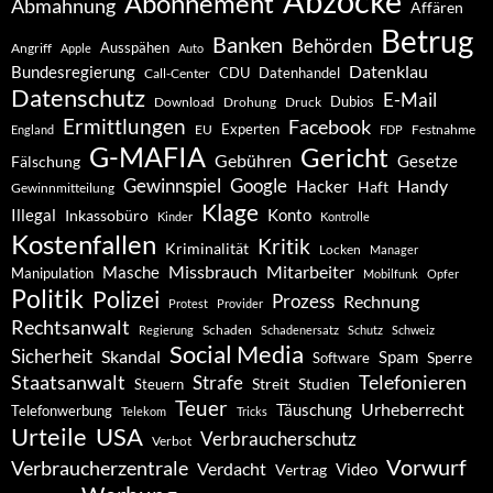
Abzocke
Abonnement
Abmahnung
Affären
Betrug
Banken
Behörden
Ausspähen
Angriff
Apple
Auto
Datenklau
Bundesregierung
CDU
Datenhandel
Call-Center
Datenschutz
E-Mail
Dubios
Drohung
Download
Druck
Ermittlungen
Facebook
Experten
EU
Festnahme
England
FDP
G-MAFIA
Gericht
Gebühren
Gesetze
Fälschung
Gewinnspiel
Google
Handy
Hacker
Haft
Gewinnmitteilung
Klage
Konto
Illegal
Inkassobüro
Kinder
Kontrolle
Kostenfallen
Kritik
Kriminalität
Locken
Manager
Missbrauch
Mitarbeiter
Masche
Manipulation
Mobilfunk
Opfer
Politik
Polizei
Prozess
Rechnung
Protest
Provider
Rechtsanwalt
Schaden
Regierung
Schadenersatz
Schutz
Schweiz
Social Media
Sicherheit
Skandal
Spam
Software
Sperre
Staatsanwalt
Telefonieren
Strafe
Studien
Steuern
Streit
Teuer
Urheberrecht
Täuschung
Telefonwerbung
Telekom
Tricks
Urteile
USA
Verbraucherschutz
Verbot
Vorwurf
Verbraucherzentrale
Verdacht
Video
Vertrag