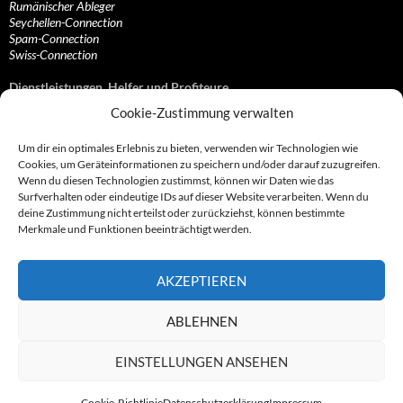
Rumänischer Ableger
Seychellen-Connection
Spam-Connection
Swiss-Connection
Dienstleistungen, Helfer und Profiteure
Cookie-Zustimmung verwalten
Anonymisierungsdienste, VPN- und Web-Proxy…
Anwaltliche Vertretungen, Kanzleien und Juristen
Um dir ein optimales Erlebnis zu bieten, verwenden wir Technologien wie
Bezahlsysteme, Finanzdienstleister und…
Cookies, um Geräteinformationen zu speichern und/oder darauf zuzugreifen.
Bürodienstleister, Firmengründer- und/oder…
Wenn du diesen Technologien zustimmst, können wir Daten wie das
Datenhändler, Adressbroker und zielgerichtetes…
Surfverhalten oder eindeutige IDs auf dieser Website verarbeiten. Wenn du
Hosting, Routing, Provider, Domain-, Web- und…
deine Zustimmung nicht erteilst oder zurückziehst, können bestimmte
Inkasso, Forderungsmanagement und eintreibende…
Merkmale und Funktionen beeinträchtigt werden.
Spieleanbieter, Online- und Browsergames
Onlinecasinos, Glücksspiele, Poker, Roulette & Co.
Partnerprogramme, Vertriebskanäle- und…
AKZEPTIEREN
Telekommunikationsdienstleister, Internet…
Vereine, Verbände, Vereinigungen und Lobbyisten
Web-Rotlichtbezirk, Erotik- und XXX-Anbieter
ABLEHNEN
Sonstige Dienstleister, Profiteure und Kooperationen
EINSTELLUNGEN ANSEHEN
Cookie-Richtlinie
Datenschutzerklärung
Impressum