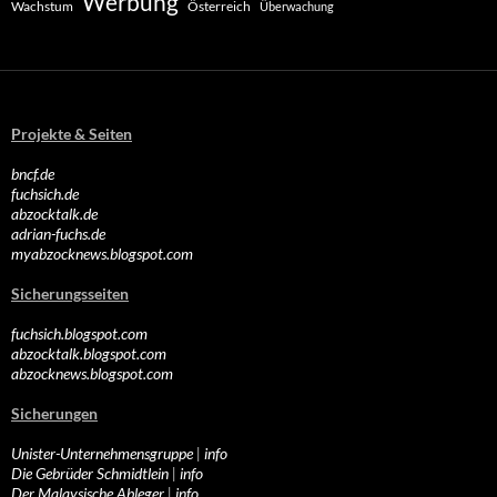
Werbung
Wachstum
Österreich
Überwachung
Projekte & Seiten
bncf.de
fuchsich.de
abzocktalk.de
adrian-fuchs.de
myabzocknews.blogspot.com
Sicherungsseiten
fuchsich.blogspot.com
abzocktalk.blogspot.com
abzocknews.blogspot.com
Sicherungen
Unister-Unternehmensgruppe
|
info
Die Gebrüder Schmidtlein
|
info
Der Malaysische Ableger
|
info