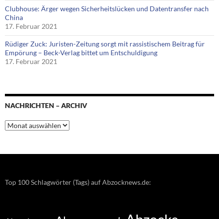
Clubhouse: Ärger wegen Sicherheitslücken und Datentransfer nach
China
17. Februar 2021
Rüdiger Zuck: Juristen-Zeitung sorgt mit rassistischem Beitrag für
Empörung – Beck-Verlag bittet um Entschuldigung
17. Februar 2021
NACHRICHTEN – ARCHIV
Nachrichten
–
Archiv
Top 100 Schlagwörter (Tags) auf Abzocknews.de: