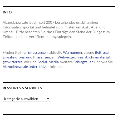
INFO
Abzocknews.de ist ein seit 2007 bestehendes unabhängiges
Informationsportal und befindet sich im stetigen Auf-, Aus- und
Umbau. Bitte beachten Sie, dass Einträge den Stand der Dinge zum
Zeitpunkt einer Veröffentlichung spiegeln.
Finden Sie hier
Erfassungen
, aktuelle
Warnungen
, eigene
Beiträge
,
Erwähnungen und Präsenzen
, ein
Webverzeichnis
,
Archivmaterial
,
getwittertes
, wir und
Social-Media
, weitere
Schlagzeilen
und wie Sie
Abzocknews.de unterstützen
können.
RESSORTS & SERVICES
Ressorts
&
Services