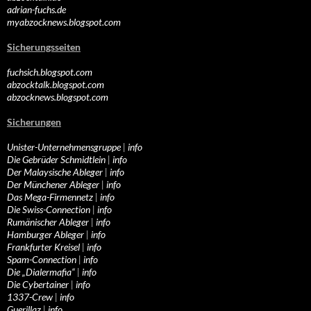
adrian-fuchs.de
myabzocknews.blogspot.com
Sicherungsseiten
fuchsich.blogspot.com
abzocktalk.blogspot.com
abzocknews.blogspot.com
Sicherungen
Unister-Unternehmensgruppe
|
info
Die Gebrüder Schmidtlein
|
info
Der Malaysische Ableger
|
info
Der Münchener Ableger
|
info
Das Mega-Firmennetz
|
info
Die Swiss-Connection
|
info
Rumänischer Ableger
|
info
Hamburger Ableger
|
info
Frankfurter Kreisel
|
info
Spam-Connection
|
info
Die „Dialermafia“
|
info
Die Cybertainer
|
info
1337-Crew
|
info
Guerillaz
|
info