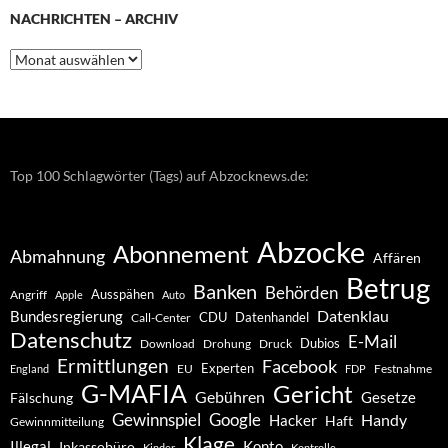
NACHRICHTEN – ARCHIV
Nachrichten
–
Archiv
Top 100 Schlagwörter (Tags) auf Abzocknews.de:
Abzocke
Abonnement
Abmahnung
Affären
Betrug
Banken
Behörden
Ausspähen
Angriff
Apple
Auto
Datenklau
Bundesregierung
CDU
Datenhandel
Call-Center
Datenschutz
E-Mail
Dubios
Drohung
Download
Druck
Ermittlungen
Facebook
Experten
EU
Festnahme
England
FDP
G-MAFIA
Gericht
Gebühren
Gesetze
Fälschung
Gewinnspiel
Google
Handy
Hacker
Haft
Gewinnmitteilung
Klage
Konto
Illegal
Inkassobüro
Kinder
Kontrolle