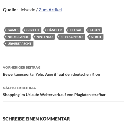
Quelle:
Heise.de /
Zum Artikel
GAMES
GERICHT
HÄNDLER
ILLEGAL
JAPAN
NIEDERLANDE
NINTENDO
SPIELKONSOLE
STREIT
URHEBERRECHT
Beitragsnavigation
VORHERIGER BEITRAG
Bewertungsportal Yelp: Angriff auf den deutschen Klon
NÄCHSTER BEITRAG
Shopping im Urlaub: Weiterverkauf von Plagiaten strafbar
SCHREIBE EINEN KOMMENTAR