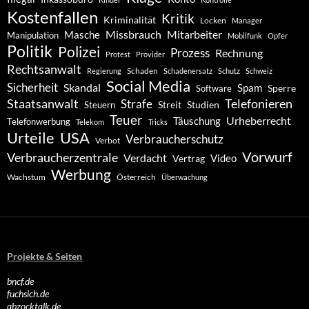
Kostenfallen
Kritik
Kriminalität
Locken
Manager
Missbrauch
Mitarbeiter
Masche
Manipulation
Mobilfunk
Opfer
Politik
Polizei
Prozess
Rechnung
Protest
Provider
Rechtsanwalt
Schaden
Regierung
Schadenersatz
Schutz
Schweiz
Social Media
Sicherheit
Skandal
Spam
Software
Sperre
Staatsanwalt
Telefonieren
Strafe
Studien
Steuern
Streit
Teuer
Urheberrecht
Täuschung
Telefonwerbung
Telekom
Tricks
Urteile
USA
Verbraucherschutz
Verbot
Vorwurf
Verbraucherzentrale
Verdacht
Video
Vertrag
Werbung
Wachstum
Österreich
Überwachung
Projekte & Seiten
bncf.de
fuchsich.de
abzocktalk.de