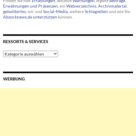
Finden Sie hier
Erfassungen
, aktuelle
Warnungen
, eigene
Beiträge
,
Erwähnungen und Präsenzen
, ein
Webverzeichnis
,
Archivmaterial
,
getwittertes
, wir und
Social-Media
, weitere
Schlagzeilen
und wie Sie
Abzocknews.de unterstützen
können.
RESSORTS & SERVICES
Ressorts
&
Services
WERBUNG