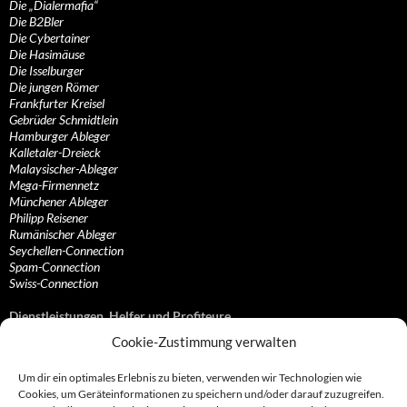
Die „Dialermafia“
Die B2Bler
Die Cybertainer
Die Hasimäuse
Die Isselburger
Die jungen Römer
Frankfurter Kreisel
Gebrüder Schmidtlein
Hamburger Ableger
Kalletaler-Dreieck
Malaysischer-Ableger
Mega-Firmennetz
Münchener Ableger
Philipp Reisener
Rumänischer Ableger
Seychellen-Connection
Spam-Connection
Swiss-Connection
Dienstleistungen, Helfer und Profiteure
Cookie-Zustimmung verwalten
Anonymisierungsdienste, VPN- und Web-Proxy…
Anwaltliche Vertretungen, Kanzleien und Juristen
Um dir ein optimales Erlebnis zu bieten, verwenden wir Technologien wie
Bezahlsysteme, Finanzdienstleister und…
Cookies, um Geräteinformationen zu speichern und/oder darauf zuzugreifen.
Bürodienstleister, Firmengründer- und/oder…