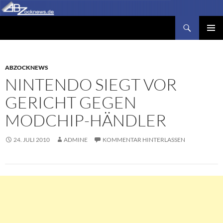
Zum
Inhalt
Suchen
Abzocknews.de
springen
PRIMÄR
MENÜ
ABZOCKNEWS
NINTENDO SIEGT VOR
GERICHT GEGEN
MODCHIP-HÄNDLER
24. JULI 2010
ADMINE
KOMMENTAR HINTERLASSEN