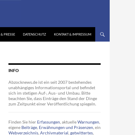
 & PRESSE
DATENSCHUTZ
KONTAKT & IMPRESSUM
INFO
Abzocknews.de ist ein seit 2007 bestehendes
unabhängiges Informationsportal und befindet
sich im stetigen Auf-, Aus- und Umbau. Bitte
beachten Sie, dass Einträge den Stand der Dinge
zum Zeitpunkt einer Veröffentlichung spiegeln.
Finden Sie hier
Erfassungen
, aktuelle
Warnungen
,
eigene
Beiträge
,
Erwähnungen und Präsenzen
, ein
Webverzeichnis
,
Archivmaterial
,
getwittertes
,