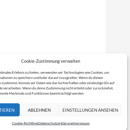
Cookie-Zustimmung verwalten
ptimales Erlebnis zu bieten, verwenden wir Technologien wie Cookies, um
ationen zu speichern und/oder darauf zuzugreifen. Wenn du diesen
 zustimmst, können wir Daten wie das Surfverhalten oder eindeutige IDs auf
te verarbeiten. Wenn du deine Zustimmung nicht erteilst oder zurückziehst,
immte Merkmale und Funktionen beeinträchtigt werden.
TIEREN
ABLEHNEN
EINSTELLUNGEN ANSEHEN
Cookie-Richtlinie
Datenschutzerklärung
Impressum