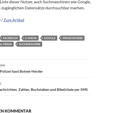
Liste dieser Nutzer, auch Suchmaschinen wie Google,
ich zugänglichen Datensätze durchsuchbar machen.
 /
Zum Artikel
FACEBOOK
G-MAFIA
GOOGLE
PRIVATSPHÄRE
AL MEDIA
SUCHMASCHINE
avigation
RAG
Polizei fasst Botnet-Herder
G
chrichten: Zahlen, Buchstaben und Bibelzitate per SMS
NEN KOMMENTAR