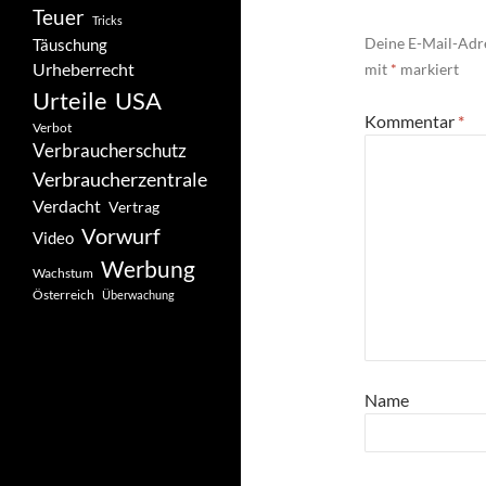
Teuer
Tricks
Deine E-Mail-Adre
Täuschung
Urheberrecht
mit
*
markiert
Urteile
USA
Kommentar
*
Verbot
Verbraucherschutz
Verbraucherzentrale
Verdacht
Vertrag
Vorwurf
Video
Werbung
Wachstum
Österreich
Überwachung
Name