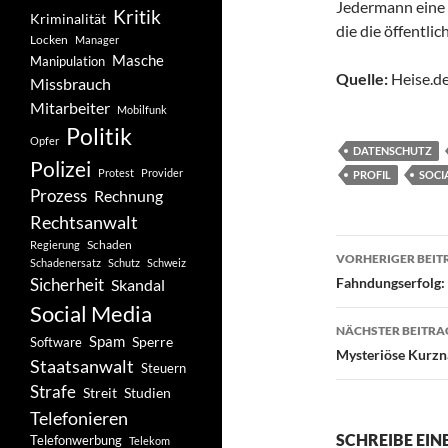
Jedermann eine 
Kritik
Kriminalität
die die öffentl
Locken
Manager
Masche
Manipulation
Quelle:
Heise.de
Missbrauch
Mitarbeiter
Mobilfunk
Politik
Opfer
DATENSCHUTZ
Polizei
Protest
Provider
PROFIL
SOCI
Prozess
Rechnung
Rechtsanwalt
Beitragsn
Schaden
Regierung
VORHERIGER BEIT
Schadenersatz
Schutz
Schweiz
Sicherheit
Fahndungserfolg: 
Skandal
Social Media
NÄCHSTER BEITRA
Spam
Software
Sperre
Mysteriöse Kurzna
Staatsanwalt
Steuern
Strafe
Studien
Streit
Telefonieren
SCHREIBE EI
Telefonwerbung
Telekom