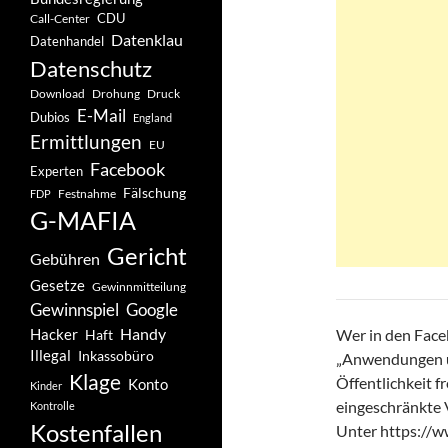
CDU
Call-Center
Datenklau
Datenhandel
Datenschutz
Drohung
Download
Druck
E-Mail
Dubios
England
Ermittlungen
EU
Facebook
Experten
Fälschung
Festnahme
FDP
G-MAFIA
Gericht
Gebühren
Gesetze
Gewinnmitteilung
Gewinnspiel
Google
Handy
Hacker
Wer in den Face
Haft
Illegal
Inkassobüro
„Anwendungen un
Klage
Öffentlichkeit 
Konto
Kinder
eingeschränkte V
Kontrolle
Kostenfallen
Unter https://w