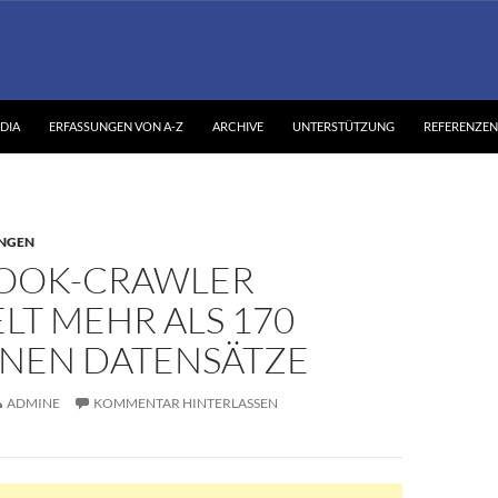
DIA
ERFASSUNGEN VON A-Z
ARCHIVE
UNTERSTÜTZUNG
REFERENZEN
NGEN
OOK-CRAWLER
LT MEHR ALS 170
ONEN DATENSÄTZE
ADMINE
KOMMENTAR HINTERLASSEN