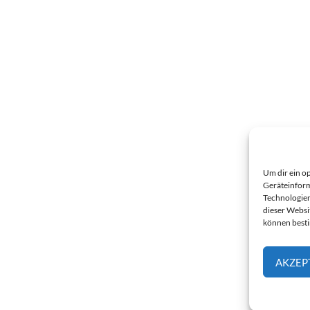
Um dir ein o
Geräteinform
Technologien
dieser Websi
können best
AKZEP