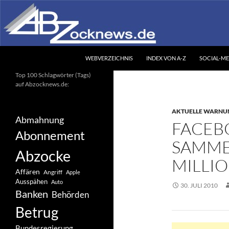
Zum
Inhalt
springen
Suchen
Abzocknews.de
WEBVERZEICHNIS
INDEX VON A-Z
SOCIAL-ME
Ihr unabhängiges
Top 100 Schlagwörter (Tags)
Informationsportal
auf Abzocknews.de:
AKTUELLE WARNU
Abmahnung
FACEB
Abonnement
SAMME
Abzocke
MILLI
Affären
Angriff
Apple
Ausspähen
Auto
30. JULI 2010
Banken
Behörden
Betrug
Bundesregierung