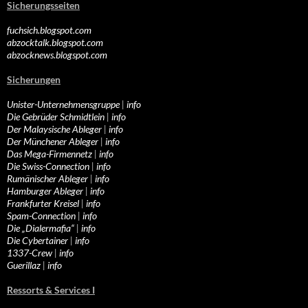
Sicherungsseiten
fuchsich.blogspot.com
abzocktalk.blogspot.com
abzocknews.blogspot.com
Sicherungen
Unister-Unternehmensgruppe
|
info
Die Gebrüder Schmidtlein
|
info
Der Malaysische Ableger
|
info
Der Münchener Ableger
|
info
Das Mega-Firmennetz
|
info
Die Swiss-Connection
|
info
Rumänischer Ableger
|
info
Hamburger Ableger
|
info
Frankfurter Kreisel
|
info
Spam-Connection
|
info
Die „Dialermafia“
|
info
Die Cybertainer
|
info
1337-Crew
|
info
Guerillaz
|
info
Ressorts & Services I