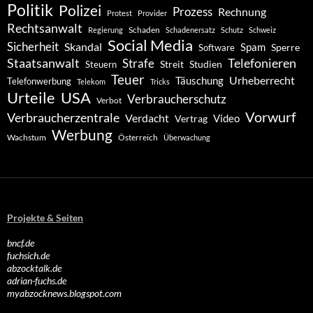
Politik
Polizei
Prozess
Rechnung
Protest
Provider
Rechtsanwalt
Schaden
Regierung
Schadenersatz
Schutz
Schweiz
Social Media
Sicherheit
Skandal
Spam
Software
Sperre
Staatsanwalt
Telefonieren
Strafe
Studien
Steuern
Streit
Teuer
Urheberrecht
Täuschung
Telefonwerbung
Telekom
Tricks
Urteile
USA
Verbraucherschutz
Verbot
Vorwurf
Verbraucherzentrale
Verdacht
Video
Vertrag
Werbung
Wachstum
Österreich
Überwachung
Projekte & Seiten
bncf.de
fuchsich.de
abzocktalk.de
adrian-fuchs.de
myabzocknews.blogspot.com