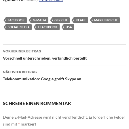
FACEBOOK
G-MAFIA
GERICHT
KLAGE
MARKENRECHT
SOCIAL MEDIA
TEACHBOOK
USA
Beitragsnavigation
VORHERIGER BEITRAG
Vorschnell unterschrieben, verbindlich bestellt
NÄCHSTER BEITRAG
Telekommunikation: Google greift Skype an
SCHREIBE EINEN KOMMENTAR
Deine E-Mail-Adresse wird nicht veröffentlicht.
Erforderliche Felder
sind mit
*
markiert