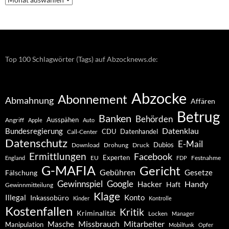
–
Archiv
Top 100 Schlagwörter (Tags) auf Abzocknews.de:
Abzocke
Abonnement
Abmahnung
Affären
Betrug
Banken
Behörden
Ausspähen
Angriff
Apple
Auto
Datenklau
Bundesregierung
CDU
Datenhandel
Call-Center
Datenschutz
E-Mail
Dubios
Drohung
Download
Druck
Ermittlungen
Facebook
Experten
EU
Festnahme
England
FDP
G-MAFIA
Gericht
Gebühren
Gesetze
Fälschung
Gewinnspiel
Google
Handy
Hacker
Haft
Gewinnmitteilung
Klage
Konto
Illegal
Inkassobüro
Kinder
Kontrolle
Kostenfallen
Kritik
Kriminalität
Locken
Manager
Missbrauch
Mitarbeiter
Masche
Manipulation
Mobilfunk
Opfer