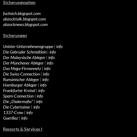
Sicherungsseiten
fuchsich.blogspot.com
abzocktalk.blogspot.com
abzocknews.blogspot.com
Sicherungen
Unister-Unternehmensgruppe
|
info
Die Gebrüder Schmidtlein
|
info
Der Malaysische Ableger
|
info
Der Münchener Ableger
|
info
Das Mega-Firmennetz
|
info
Die Swiss-Connection
|
info
Rumänischer Ableger
|
info
Hamburger Ableger
|
info
Frankfurter Kreisel
|
info
Spam-Connection
|
info
Die „Dialermafia“
|
info
Die Cybertainer
|
info
1337-Crew
|
info
Guerillaz
|
info
Ressorts & Services I