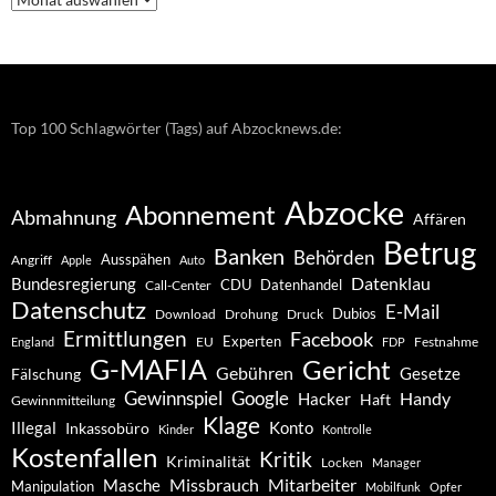
–
Archiv
Top 100 Schlagwörter (Tags) auf Abzocknews.de:
Abzocke
Abonnement
Abmahnung
Affären
Betrug
Banken
Behörden
Ausspähen
Angriff
Apple
Auto
Datenklau
Bundesregierung
CDU
Datenhandel
Call-Center
Datenschutz
E-Mail
Dubios
Drohung
Download
Druck
Ermittlungen
Facebook
Experten
EU
Festnahme
England
FDP
G-MAFIA
Gericht
Gebühren
Gesetze
Fälschung
Gewinnspiel
Google
Handy
Hacker
Haft
Gewinnmitteilung
Klage
Konto
Illegal
Inkassobüro
Kinder
Kontrolle
Kostenfallen
Kritik
Kriminalität
Locken
Manager
Missbrauch
Mitarbeiter
Masche
Manipulation
Mobilfunk
Opfer