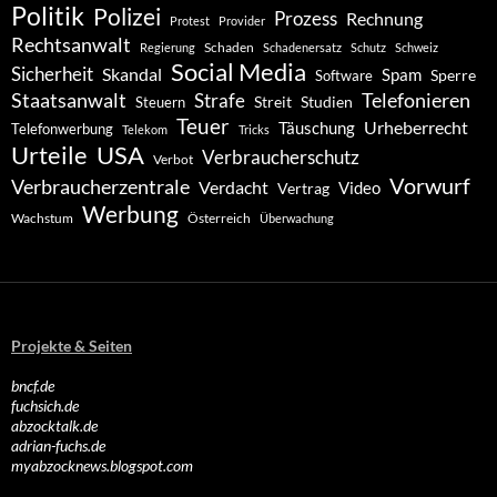
Politik
Polizei
Prozess
Rechnung
Protest
Provider
Rechtsanwalt
Schaden
Regierung
Schadenersatz
Schutz
Schweiz
Social Media
Sicherheit
Skandal
Spam
Software
Sperre
Staatsanwalt
Telefonieren
Strafe
Studien
Steuern
Streit
Teuer
Urheberrecht
Täuschung
Telefonwerbung
Telekom
Tricks
Urteile
USA
Verbraucherschutz
Verbot
Vorwurf
Verbraucherzentrale
Verdacht
Video
Vertrag
Werbung
Wachstum
Österreich
Überwachung
Projekte & Seiten
bncf.de
fuchsich.de
abzocktalk.de
adrian-fuchs.de
myabzocknews.blogspot.com