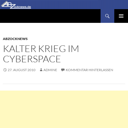
Zum
Inhalt
Suchen
Abzocknews.de
springen
PRIMÄR
MENÜ
ABZOCKNEWS
KALTER KRIEG IM
CYBERSPACE
27. AUGUST 2010
ADMINE
KOMMENTAR HINTERLASSEN