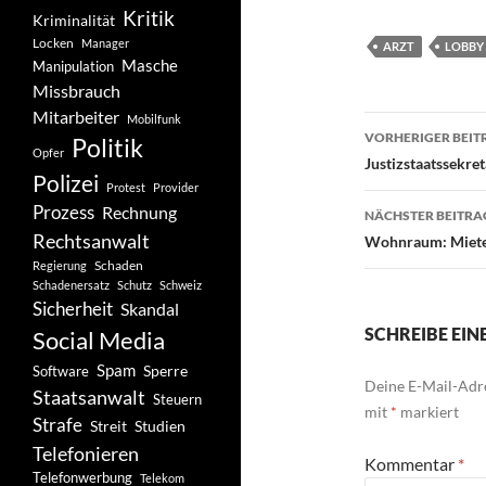
Kritik
Kriminalität
Locken
Manager
ARZT
LOBBY
Masche
Manipulation
Missbrauch
Mitarbeiter
Mobilfunk
Beitragsn
VORHERIGER BEIT
Politik
Opfer
Justizstaatssekret
Polizei
Protest
Provider
Prozess
Rechnung
NÄCHSTER BEITRA
Rechtsanwalt
Wohnraum: Mieten
Schaden
Regierung
Schadenersatz
Schutz
Schweiz
Sicherheit
Skandal
SCHREIBE EI
Social Media
Spam
Software
Sperre
Deine E-Mail-Adre
Staatsanwalt
Steuern
mit
*
markiert
Strafe
Studien
Streit
Telefonieren
Kommentar
*
Telefonwerbung
Telekom