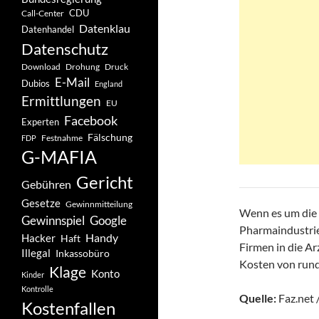
CDU
Call-Center
Datenklau
Datenhandel
Datenschutz
Drohung
Download
Druck
E-Mail
Dubios
England
Ermittlungen
EU
Facebook
Experten
Fälschung
Festnahme
FDP
G-MAFIA
Gericht
Gebühren
Gesetze
Gewinnmitteilung
Wenn es um die 
Gewinnspiel
Google
Pharmaindustrie 
Handy
Hacker
Haft
Firmen in die Ar
Illegal
Inkassobüro
Kosten von rund 
Klage
Konto
Kinder
Kontrolle
Quelle:
Faz.net 
Kostenfallen