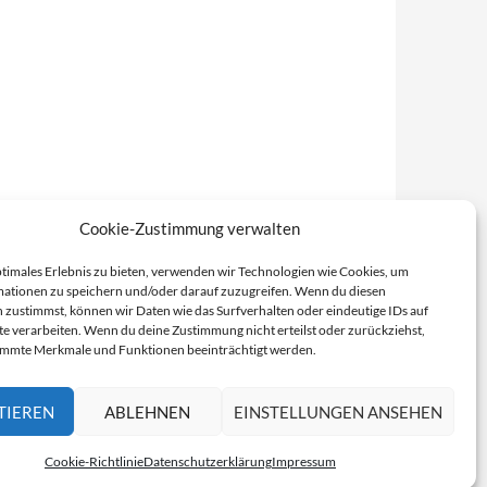
Cookie-Zustimmung verwalten
ptimales Erlebnis zu bieten, verwenden wir Technologien wie Cookies, um
ationen zu speichern und/oder darauf zuzugreifen. Wenn du diesen
 zustimmst, können wir Daten wie das Surfverhalten oder eindeutige IDs auf
te verarbeiten. Wenn du deine Zustimmung nicht erteilst oder zurückziehst,
immte Merkmale und Funktionen beeinträchtigt werden.
TIEREN
ABLEHNEN
EINSTELLUNGEN ANSEHEN
Cookie-Richtlinie
Datenschutzerklärung
Impressum