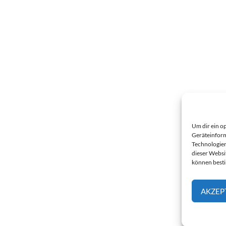
Um dir ein o
Geräteinform
Technologien
dieser Websi
können best
AKZEP