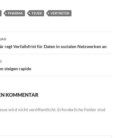
PHARMA
TEUER
VERTRETER
avigation
RAG
är regt Verfallsfrist für Daten in sozialen Netzwerken an
G
 steigen rapide
NEN KOMMENTAR
sse wird nicht veröffentlicht.
Erforderliche Felder sind