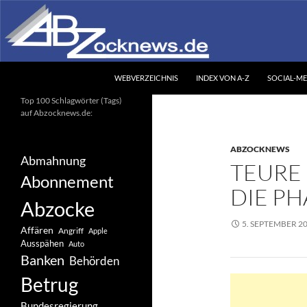
Zum
Inhalt
springen
Suchen
Abzocknews.de
WEBVERZEICHNIS
INDEX VON A-Z
SOCIAL-ME
Ihr unabhängiges
Top 100 Schlagwörter (Tags)
Informationsportal
auf Abzocknews.de:
ABZOCKNEWS
Abmahnung
TEURE 
Abonnement
DIE P
Abzocke
5. SEPTEMBER 2
Affären
Angriff
Apple
Ausspähen
Auto
Banken
Behörden
Betrug
Bundesregierung