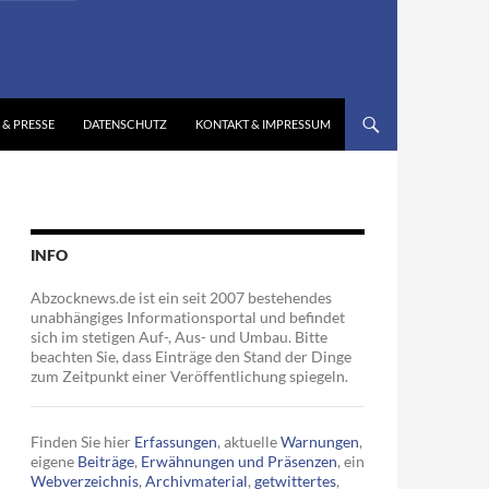
 & PRESSE
DATENSCHUTZ
KONTAKT & IMPRESSUM
INFO
Abzocknews.de ist ein seit 2007 bestehendes
unabhängiges Informationsportal und befindet
sich im stetigen Auf-, Aus- und Umbau. Bitte
beachten Sie, dass Einträge den Stand der Dinge
zum Zeitpunkt einer Veröffentlichung spiegeln.
Finden Sie hier
Erfassungen
, aktuelle
Warnungen
,
eigene
Beiträge
,
Erwähnungen und Präsenzen
, ein
Webverzeichnis
,
Archivmaterial
,
getwittertes
,