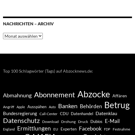
NACHRICHTEN – ARCHIV
Nachrichten
–
Archiv
Top 100 Schlagwörter (Tags) auf Abzocknews.de:
Abzocke
Abonnement
Abmahnung
Affären
Betrug
Banken
Behörden
Ausspähen
Angriff
Apple
Auto
Datenklau
Bundesregierung
CDU
Datenhandel
Call-Center
Datenschutz
E-Mail
Dubios
Drohung
Download
Druck
Ermittlungen
Facebook
Experten
EU
Festnahme
England
FDP