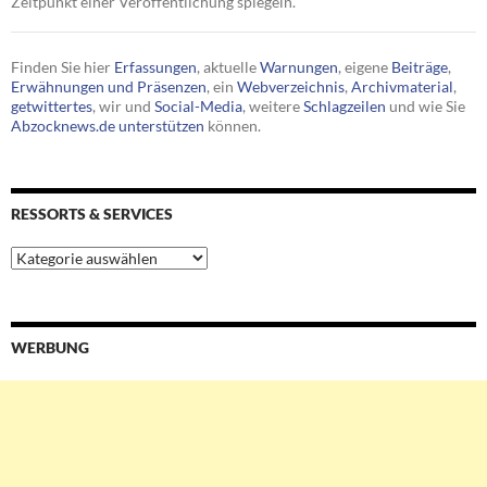
Zeitpunkt einer Veröffentlichung spiegeln.
Finden Sie hier
Erfassungen
, aktuelle
Warnungen
, eigene
Beiträge
,
Erwähnungen und Präsenzen
, ein
Webverzeichnis
,
Archivmaterial
,
getwittertes
, wir und
Social-Media
, weitere
Schlagzeilen
und wie Sie
Abzocknews.de unterstützen
können.
RESSORTS & SERVICES
Ressorts
&
Services
WERBUNG