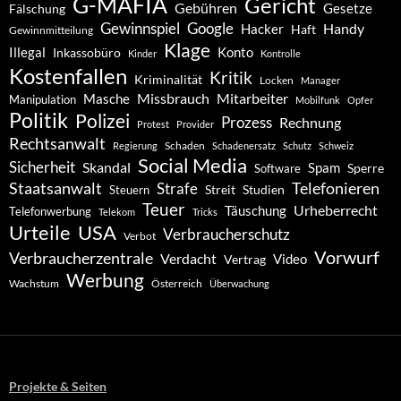
G-MAFIA
Gericht
Gebühren
Gesetze
Fälschung
Gewinnspiel
Google
Handy
Hacker
Haft
Gewinnmitteilung
Klage
Konto
Illegal
Inkassobüro
Kinder
Kontrolle
Kostenfallen
Kritik
Kriminalität
Locken
Manager
Missbrauch
Mitarbeiter
Masche
Manipulation
Mobilfunk
Opfer
Politik
Polizei
Prozess
Rechnung
Protest
Provider
Rechtsanwalt
Schaden
Regierung
Schadenersatz
Schutz
Schweiz
Social Media
Sicherheit
Skandal
Spam
Software
Sperre
Staatsanwalt
Telefonieren
Strafe
Studien
Steuern
Streit
Teuer
Urheberrecht
Täuschung
Telefonwerbung
Telekom
Tricks
Urteile
USA
Verbraucherschutz
Verbot
Vorwurf
Verbraucherzentrale
Verdacht
Video
Vertrag
Werbung
Wachstum
Österreich
Überwachung
Projekte & Seiten