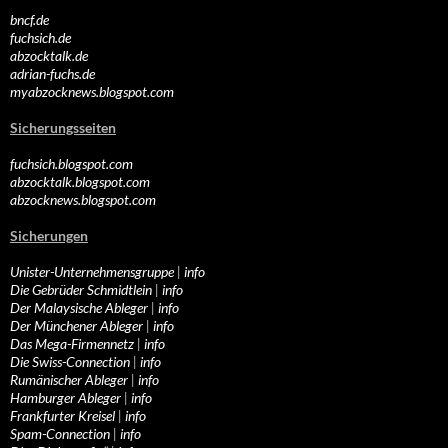
bncf.de
fuchsich.de
abzocktalk.de
adrian-fuchs.de
myabzocknews.blogspot.com
Sicherungsseiten
fuchsich.blogspot.com
abzocktalk.blogspot.com
abzocknews.blogspot.com
Sicherungen
Unister-Unternehmensgruppe
|
info
Die Gebrüder Schmidtlein
|
info
Der Malaysische Ableger
|
info
Der Münchener Ableger
|
info
Das Mega-Firmennetz
|
info
Die Swiss-Connection
|
info
Rumänischer Ableger
|
info
Hamburger Ableger
|
info
Frankfurter Kreisel
|
info
Spam-Connection
|
info