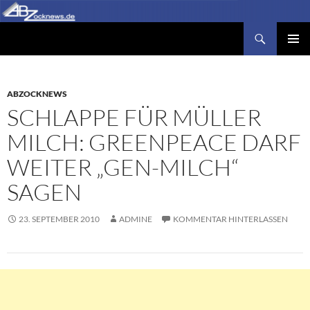
Zum
Inhalt
Suchen
Abzocknews.de
springen
PRIMÄR
MENÜ
ABZOCKNEWS
SCHLAPPE FÜR MÜLLER
MILCH: GREENPEACE DARF
WEITER „GEN-MILCH“
SAGEN
23. SEPTEMBER 2010
ADMINE
KOMMENTAR HINTERLASSEN