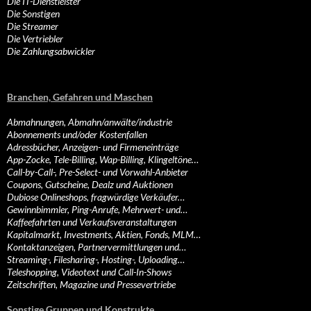
Die IT-Dienstleister
Die Sonstigen
Die Streamer
Die Vertriebler
Die Zahlungsabwickler
Branchen, Gefahren und Maschen
Abmahnungen, Abmahn/anwälte/industrie
Abonnements und/oder Kostenfallen
Adressbücher, Anzeigen- und Firmeneinträge
App-Zocke, Tele-Billing, Wap-Billing, Klingeltöne…
Call-by-Call-, Pre-Select- und Vorwahl-Anbieter
Coupons, Gutscheine, Dealz und Auktionen
Dubiose Onlineshops, fragwürdige Verkäufer…
Gewinnbimmler, Ping-Anrufe, Mehrwert- und…
Kaffeefahrten und Verkaufsveranstaltungen
Kapitalmarkt, Investments, Aktien, Fonds, MLM…
Kontaktanzeigen, Partnervermittlungen und…
Streaming-, Filesharing-, Hosting-, Uploading…
Teleshopping, Videotext und Call-In-Shows
Zeitschriften, Magazine und Pressevertriebe
Sonstige Gruppen und Konstrukte