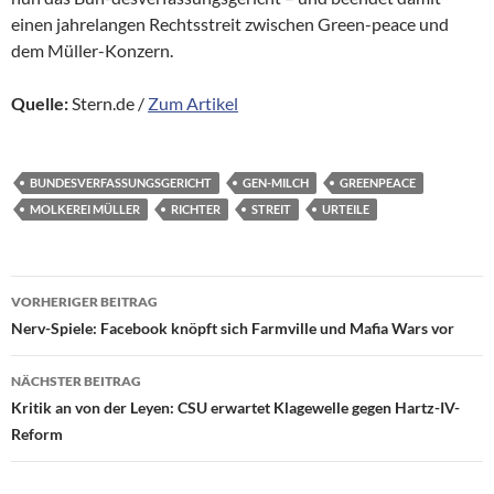
einen jahrelangen Rechtsstreit zwischen Green-peace und
dem Müller-Konzern.
Quelle:
Stern.de /
Zum Artikel
BUNDESVERFASSUNGSGERICHT
GEN-MILCH
GREENPEACE
MOLKEREI MÜLLER
RICHTER
STREIT
URTEILE
Beitragsnavigation
VORHERIGER BEITRAG
Nerv-Spiele: Facebook knöpft sich Farmville und Mafia Wars vor
NÄCHSTER BEITRAG
Kritik an von der Leyen: CSU erwartet Klagewelle gegen Hartz-IV-
Reform