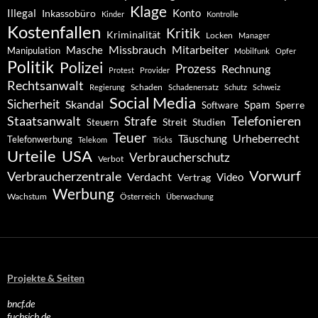
Klage
Konto
Illegal
Inkassobüro
Kinder
Kontrolle
Kostenfallen
Kritik
Kriminalität
Locken
Manager
Missbrauch
Mitarbeiter
Masche
Manipulation
Mobilfunk
Opfer
Politik
Polizei
Prozess
Rechnung
Protest
Provider
Rechtsanwalt
Schaden
Regierung
Schadenersatz
Schutz
Schweiz
Social Media
Sicherheit
Skandal
Spam
Software
Sperre
Staatsanwalt
Telefonieren
Strafe
Studien
Steuern
Streit
Teuer
Urheberrecht
Täuschung
Telefonwerbung
Telekom
Tricks
Urteile
USA
Verbraucherschutz
Verbot
Vorwurf
Verbraucherzentrale
Verdacht
Video
Vertrag
Werbung
Wachstum
Österreich
Überwachung
Projekte & Seiten
bncf.de
fuchsich.de