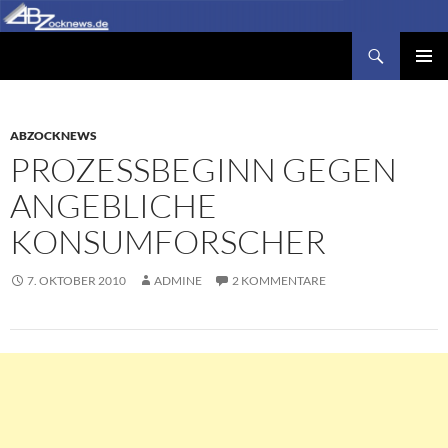
Zum
Inhalt
Suchen
Abzocknews.de
springen
PRIMÄR
MENÜ
ABZOCKNEWS
PROZESSBEGINN GEGEN
ANGEBLICHE
KONSUMFORSCHER
7. OKTOBER 2010
ADMINE
2 KOMMENTARE