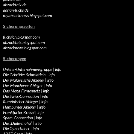
abzocktalk.de
adrian-fuchs.de
myabzocknews.blogspot.com
Sicherungsseiten
fuchsich.blogspot.com
abzocktalk.blogspot.com
abzocknews.blogspot.com
Sicherungen
Unister-Unternehmensgruppe
|
info
Die Gebrüder Schmidtlein
|
info
Der Malaysische Ableger
|
info
Der Münchener Ableger
|
info
Das Mega-Firmennetz
|
info
Die Swiss-Connection
|
info
Rumänischer Ableger
|
info
Hamburger Ableger
|
info
Frankfurter Kreisel
|
info
Spam-Connection
|
info
Die „Dialermafia“
|
info
Die Cybertainer
|
info
1337-Crew
|
info