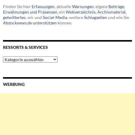
Finden Sie hier
Erfassungen
, aktuelle
Warnungen
, eigene
Beiträge
,
Erwähnungen und Präsenzen
, ein
Webverzeichnis
,
Archivmaterial
,
getwittertes
, wir und
Social-Media
, weitere
Schlagzeilen
und wie Sie
Abzocknews.de unterstützen
können.
RESSORTS & SERVICES
Ressorts
&
Services
WERBUNG