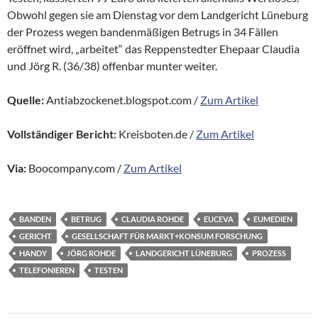
Obwohl gegen sie am Dienstag vor dem Landgericht Lüneburg
der Prozess wegen bandenmäßigen Betrugs in 34 Fällen
eröffnet wird, „arbeitet“ das Reppenstedter Ehepaar Claudia
und Jörg R. (36/38) offenbar munter weiter.
Quelle:
Antiabzockenet.blogspot.com /
Zum Artikel
Vollständiger Bericht:
Kreisboten.de /
Zum Artikel
Via:
Boocompany.com /
Zum Artikel
BANDEN
BETRUG
CLAUDIA ROHDE
EUCEVA
EUMEDIEN
GERICHT
GESELLSCHAFT FÜR MARKT+KONSUM FORSCHUNG
HANDY
JÖRG ROHDE
LANDGERICHT LÜNEBURG
PROZESS
TELEFONIEREN
TESTEN