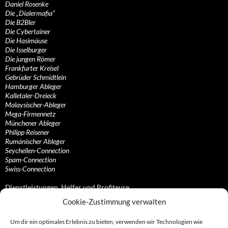
Daniel Rosenke
Die „Dialermafia“
Die B2Bler
Die Cybertainer
Die Hasimäuse
Die Isselburger
Die jungen Römer
Frankfurter Kreisel
Gebrüder Schmidtlein
Hamburger Ableger
Kalletaler-Dreieck
Malaysischer-Ableger
Mega-Firmennetz
Münchener Ableger
Philipp Reisener
Rumänischer Ableger
Seychellen-Connection
Spam-Connection
Swiss-Connection
Dienstleistungen, Helfer und Profiteure
Cookie-Zustimmung verwalten
Anonymisierungsdienste, VPN- und Web-Proxy…
Anwaltliche Vertretungen, Kanzleien und Juristen
Um dir ein optimales Erlebnis zu bieten, verwenden wir Technologien wie
Bezahlsysteme, Finanzdienstleister und…