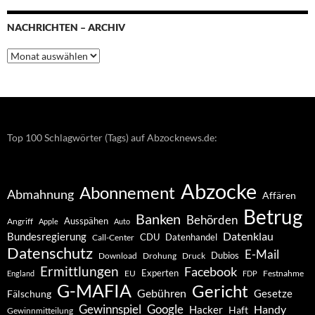
NACHRICHTEN – ARCHIV
Nachrichten
–
Archiv
Top 100 Schlagwörter (Tags) auf Abzocknews.de:
Abzocke
Abonnement
Abmahnung
Affären
Betrug
Banken
Behörden
Ausspähen
Angriff
Apple
Auto
Datenklau
Bundesregierung
CDU
Datenhandel
Call-Center
Datenschutz
E-Mail
Dubios
Drohung
Download
Druck
Ermittlungen
Facebook
Experten
EU
Festnahme
England
FDP
G-MAFIA
Gericht
Gebühren
Gesetze
Fälschung
Gewinnspiel
Google
Handy
Hacker
Haft
Gewinnmitteilung