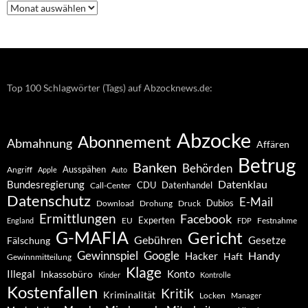
Nachrichten
–
Archiv
Top 100 Schlagwörter (Tags) auf Abzocknews.de:
Abzocke
Abonnement
Abmahnung
Affären
Betrug
Banken
Behörden
Ausspähen
Angriff
Apple
Auto
Datenklau
Bundesregierung
CDU
Datenhandel
Call-Center
Datenschutz
E-Mail
Dubios
Drohung
Download
Druck
Ermittlungen
Facebook
Experten
EU
Festnahme
England
FDP
G-MAFIA
Gericht
Gebühren
Gesetze
Fälschung
Gewinnspiel
Google
Handy
Hacker
Haft
Gewinnmitteilung
Klage
Konto
Illegal
Inkassobüro
Kinder
Kontrolle
Kostenfallen
Kritik
Kriminalität
Locken
Manager