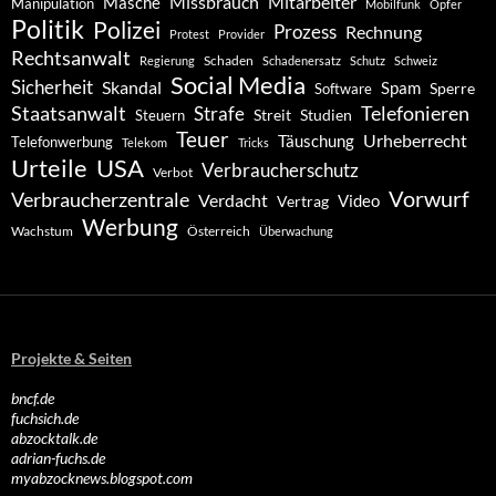
Missbrauch
Mitarbeiter
Masche
Manipulation
Mobilfunk
Opfer
Politik
Polizei
Prozess
Rechnung
Protest
Provider
Rechtsanwalt
Schaden
Regierung
Schadenersatz
Schutz
Schweiz
Social Media
Sicherheit
Skandal
Spam
Software
Sperre
Staatsanwalt
Telefonieren
Strafe
Studien
Steuern
Streit
Teuer
Urheberrecht
Täuschung
Telefonwerbung
Telekom
Tricks
Urteile
USA
Verbraucherschutz
Verbot
Vorwurf
Verbraucherzentrale
Verdacht
Video
Vertrag
Werbung
Wachstum
Österreich
Überwachung
Projekte & Seiten
bncf.de
fuchsich.de
abzocktalk.de
adrian-fuchs.de
myabzocknews.blogspot.com