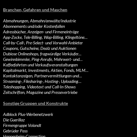
Branchen, Gefahren und Maschen
Abmahnungen, Abmahn/anwälte/industrie
Abonnements und/oder Kostenfallen
Adressbücher, Anzeigen- und Firmeneinträge
App-Zocke, Tele-Billing, Wap-Billing, Klingeltöne…
Call-by-Call-, Pre-Select- und Vorwahl-Anbieter
Coupons, Gutscheine, Dealz und Auktionen
Dubiose Onlineshops, fragwürdige Verkäufer…
Gewinnbimmler, Ping-Anrufe, Mehrwert- und…
Kaffeefahrten und Verkaufsveranstaltungen
Kapitalmarkt, Investments, Aktien, Fonds, MLM…
Kontaktanzeigen, Partnervermittlungen und…
Streaming-, Filesharing-, Hosting-, Uploading…
Teleshopping, Videotext und Call-In-Shows
Zeitschriften, Magazine und Pressevertriebe
Sonstige Gruppen und Konstrukte
Adblock Plus-Werbenetzwerk
Die Guerillaz
Firmengruppe Volandt
Gebrüder Pass
Heppenheim-Connection