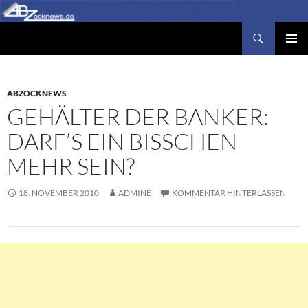
Zum
Inhalt
Suchen
Abzocknews.de
springen
PRIMÄR
MENÜ
ABZOCKNEWS
GEHÄLTER DER BANKER:
DARF’S EIN BISSCHEN
MEHR SEIN?
18. NOVEMBER 2010
ADMINE
KOMMENTAR HINTERLASSEN