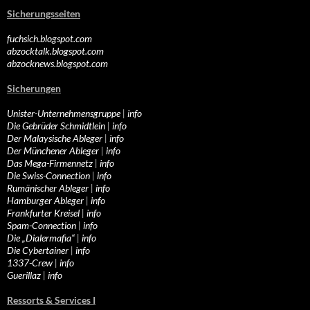
Sicherungsseiten
fuchsich.blogspot.com
abzocktalk.blogspot.com
abzocknews.blogspot.com
Sicherungen
Unister-Unternehmensgruppe
|
info
Die Gebrüder Schmidtlein
|
info
Der Malaysische Ableger
|
info
Der Münchener Ableger
|
info
Das Mega-Firmennetz
|
info
Die Swiss-Connection
|
info
Rumänischer Ableger
|
info
Hamburger Ableger
|
info
Frankfurter Kreisel
|
info
Spam-Connection
|
info
Die „Dialermafia“
|
info
Die Cybertainer
|
info
1337-Crew
|
info
Guerillaz
|
info
Ressorts & Services I