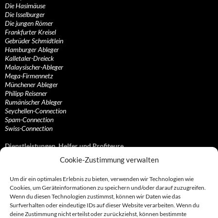
Die Hasimäuse
Die Isselburger
Die jungen Römer
Frankfurter Kreisel
Gebrüder Schmidtlein
Hamburger Ableger
Kalletaler-Dreieck
Malaysischer-Ableger
Mega-Firmennetz
Münchener Ableger
Philipp Reisener
Rumänischer Ableger
Seychellen-Connection
Spam-Connection
Swiss-Connection
Dienstleistungen, Helfer und Profiteure
Cookie-Zustimmung verwalten
Anonymisierungsdienste, VPN- und Web-Proxy…
Anwaltliche Vertretungen, Kanzleien und Juristen
Um dir ein optimales Erlebnis zu bieten, verwenden wir Technologien wie
Bezahlsysteme, Finanzdienstleister und…
Cookies, um Geräteinformationen zu speichern und/oder darauf zuzugreifen.
Bürodienstleister, Firmengründer- und/oder…
Wenn du diesen Technologien zustimmst, können wir Daten wie das
Datenhändler, Adressbroker und zielgerichtetes…
Surfverhalten oder eindeutige IDs auf dieser Website verarbeiten. Wenn du
Hosting, Routing, Provider, Domain-, Web- und…
deine Zustimmung nicht erteilst oder zurückziehst, können bestimmte
Inkasso, Forderungsmanagement und eintreibende…