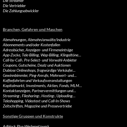
Die Streamer
Die Vertriebler
Die Zahlungsabwickler
Branchen, Gefahren und Maschen
Abmahnungen, Abmahn/anwälte/industrie
Abonnements und/oder Kostenfallen
Adressbücher, Anzeigen- und Firmeneinträge
App-Zocke, Tele-Billing, Wap-Billing, Klingeltöne…
Call-by-Call-, Pre-Select- und Vorwahl-Anbieter
Coupons, Gutscheine, Dealz und Auktionen
Dubiose Onlineshops, fragwürdige Verkäufer…
Gewinnbimmler, Ping-Anrufe, Mehrwert- und…
Kaffeefahrten und Verkaufsveranstaltungen
Kapitalmarkt, Investments, Aktien, Fonds, MLM…
Kontaktanzeigen, Partnervermittlungen und…
Streaming-, Filesharing-, Hosting-, Uploading…
Teleshopping, Videotext und Call-In-Shows
Zeitschriften, Magazine und Pressevertriebe
Sonstige Gruppen und Konstrukte
Adblock Plus-Werbenetzwerk