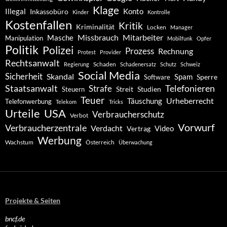
Klage
Konto
Illegal
Inkassobüro
Kinder
Kontrolle
Kostenfallen
Kritik
Kriminalität
Locken
Manager
Missbrauch
Mitarbeiter
Masche
Manipulation
Mobilfunk
Opfer
Politik
Polizei
Prozess
Rechnung
Protest
Provider
Rechtsanwalt
Schaden
Regierung
Schadenersatz
Schutz
Schweiz
Social Media
Sicherheit
Skandal
Spam
Software
Sperre
Staatsanwalt
Telefonieren
Strafe
Studien
Steuern
Streit
Teuer
Urheberrecht
Täuschung
Telefonwerbung
Telekom
Tricks
Urteile
USA
Verbraucherschutz
Verbot
Vorwurf
Verbraucherzentrale
Verdacht
Video
Vertrag
Werbung
Wachstum
Österreich
Überwachung
Projekte & Seiten
bncf.de