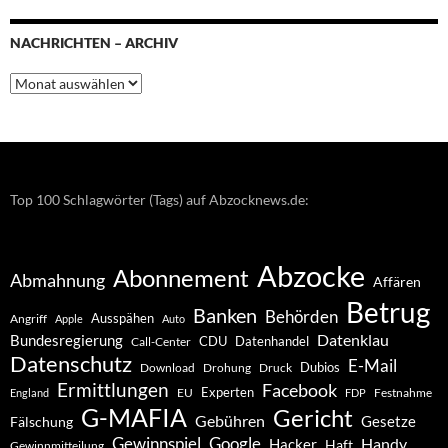
NACHRICHTEN – ARCHIV
Nachrichten
–
Archiv
Top 100 Schlagwörter (Tags) auf Abzocknews.de:
Abzocke
Abonnement
Abmahnung
Affären
Betrug
Banken
Behörden
Ausspähen
Angriff
Apple
Auto
Datenklau
Bundesregierung
CDU
Datenhandel
Call-Center
Datenschutz
E-Mail
Dubios
Drohung
Download
Druck
Ermittlungen
Facebook
Experten
EU
Festnahme
England
FDP
G-MAFIA
Gericht
Gebühren
Gesetze
Fälschung
Gewinnspiel
Google
Handy
Hacker
Haft
Gewinnmitteilung