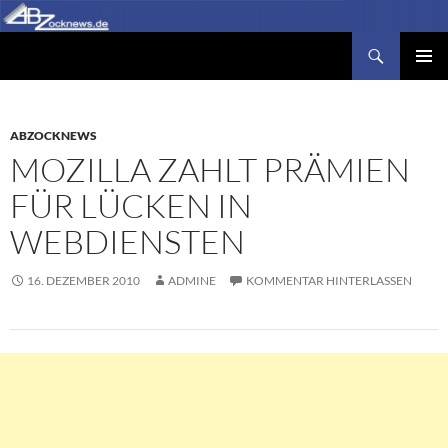
Zum
Inhalt
Suchen
Abzocknews.de
springen
PRIMÄR
MENÜ
ABZOCKNEWS
MOZILLA ZAHLT PRÄMIEN
FÜR LÜCKEN IN
WEBDIENSTEN
16. DEZEMBER 2010
ADMINE
KOMMENTAR HINTERLASSEN