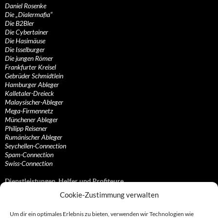
Daniel Rosenke
Die „Dialermafia“
Die B2Bler
Die Cybertainer
Die Hasimäuse
Die Isselburger
Die jungen Römer
Frankfurter Kreisel
Gebrüder Schmidtlein
Hamburger Ableger
Kalletaler-Dreieck
Malaysischer-Ableger
Mega-Firmennetz
Münchener Ableger
Philipp Reisener
Rumänischer Ableger
Seychellen-Connection
Spam-Connection
Swiss-Connection
Dienstleistungen, Helfer und Profiteure
Cookie-Zustimmung verwalten
Anonymisierungsdienste, VPN- und Web-Proxy…
Anwaltliche Vertretungen, Kanzleien und Juristen
Um dir ein optimales Erlebnis zu bieten, verwenden wir Technologien wie
Bezahlsysteme, Finanzdienstleister und…