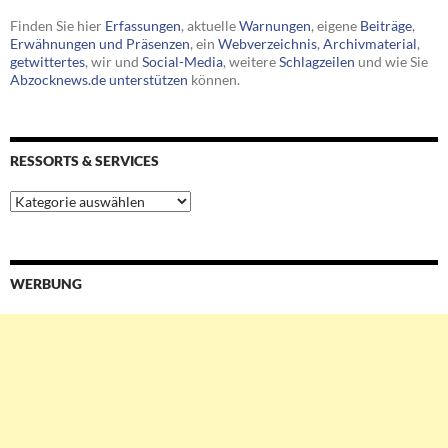
Finden Sie hier
Erfassungen
, aktuelle
Warnungen
, eigene
Beiträge
,
Erwähnungen und Präsenzen
, ein
Webverzeichnis
,
Archivmaterial
,
getwittertes
, wir und
Social-Media
, weitere
Schlagzeilen
und wie Sie
Abzocknews.de unterstützen
können.
RESSORTS & SERVICES
Ressorts
&
Services
WERBUNG