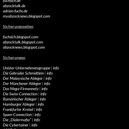
fuchsich.de
abzocktalk.de
adrian-fuchs.de
myabzocknews.blogspot.com
Sicherungsseiten
fuchsich.blogspot.com
abzocktalk.blogspot.com
abzocknews.blogspot.com
Sicherungen
Unister-Unternehmensgruppe
|
info
Die Gebrüder Schmidtlein
|
info
Der Malaysische Ableger
|
info
Der Münchener Ableger
|
info
Das Mega-Firmennetz
|
info
Die Swiss-Connection
|
info
Rumänischer Ableger
|
info
Hamburger Ableger
|
info
Frankfurter Kreisel
|
info
Spam-Connection
|
info
Die „Dialermafia“
|
info
Die Cybertainer
|
info