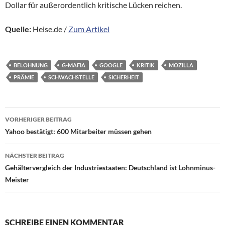
Dollar für außerordentlich kritische Lücken reichen.
Quelle:
Heise.de /
Zum Artikel
BELOHNUNG
G-MAFIA
GOOGLE
KRITIK
MOZILLA
PRÄMIE
SCHWACHSTELLE
SICHERHEIT
Beitragsnavigation
VORHERIGER BEITRAG
Yahoo bestätigt: 600 Mitarbeiter müssen gehen
NÄCHSTER BEITRAG
Gehältervergleich der Industriestaaten: Deutschland ist Lohnminus-
Meister
SCHREIBE EINEN KOMMENTAR