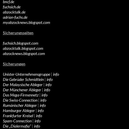
bncf.de
fuchsich.de
abzocktalk.de
adrian-fuchs.de
myabzocknews.blogspot.com
Sicherungsseiten
fuchsich.blogspot.com
abzocktalk.blogspot.com
abzocknews.blogspot.com
Sicherungen
Unister-Unternehmensgruppe
|
info
Die Gebrüder Schmidtlein
|
info
Der Malaysische Ableger
|
info
Der Münchener Ableger
|
info
Das Mega-Firmennetz
|
info
Die Swiss-Connection
|
info
Rumänischer Ableger
|
info
Hamburger Ableger
|
info
Frankfurter Kreisel
|
info
Spam-Connection
|
info
Die „Dialermafia“
|
info