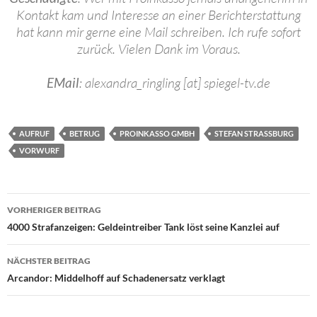
Kontakt kam und Interesse an einer Berichterstattung
hat kann mir gerne eine Mail schreiben. Ich rufe sofort
zurück. Vielen Dank im Voraus.
EMail
: alexandra_ringling [at] spiegel-tv.de
AUFRUF
BETRUG
PROINKASSO GMBH
STEFAN STRASSBURG
VORWURF
Beitragsnavigation
VORHERIGER BEITRAG
4000 Strafanzeigen: Geldeintreiber Tank löst seine Kanzlei auf
NÄCHSTER BEITRAG
Arcandor: Middelhoff auf Schadenersatz verklagt