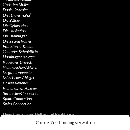
Christian Müller
Daniel Rosenke
Die „Dialermafia“
Die B2Bler
Die Cybertainer
Die Hasimäuse
Die Isselburger
Die jungen Römer
Frankfurter Kreisel
Gebrüder Schmidtlein
Hamburger Ableger
Kalletaler-Dreieck
Malaysischer-Ableger
Mega-Firmennetz
Münchener Ableger
Philipp Reisener
Rumänischer Ableger
Seychellen-Connection
Spam-Connection
Swiss-Connection
Dienstleistungen, Helfer und Profiteure
Cookie-Zustimmung verwalten
Anonymisierungsdienste, VPN- und Web-Proxy…
Anwaltliche Vertretungen, Kanzleien und Juristen