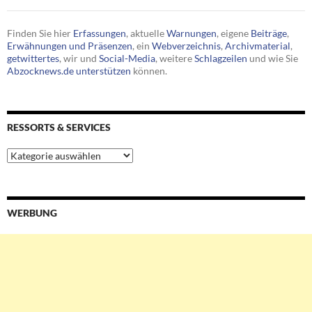
Finden Sie hier
Erfassungen
, aktuelle
Warnungen
, eigene
Beiträge
,
Erwähnungen und Präsenzen
, ein
Webverzeichnis
,
Archivmaterial
,
getwittertes
, wir und
Social-Media
, weitere
Schlagzeilen
und wie Sie
Abzocknews.de unterstützen
können.
RESSORTS & SERVICES
Ressorts
&
Services
WERBUNG