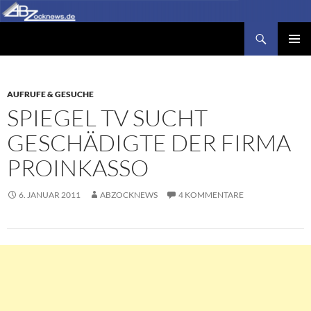
Zum
Inhalt
Suchen
Abzocknews.de
springen
PRIMÄR
MENÜ
AUFRUFE & GESUCHE
SPIEGEL TV SUCHT
GESCHÄDIGTE DER FIRMA
PROINKASSO
6. JANUAR 2011
ABZOCKNEWS
4 KOMMENTARE