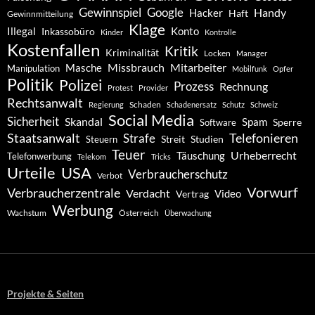
Gewinnspiel
Google
Handy
Hacker
Haft
Gewinnmitteilung
Klage
Konto
Illegal
Inkassobüro
Kinder
Kontrolle
Kostenfallen
Kritik
Kriminalität
Locken
Manager
Missbrauch
Mitarbeiter
Masche
Manipulation
Mobilfunk
Opfer
Politik
Polizei
Prozess
Rechnung
Protest
Provider
Rechtsanwalt
Schaden
Regierung
Schadenersatz
Schutz
Schweiz
Social Media
Sicherheit
Skandal
Spam
Software
Sperre
Staatsanwalt
Telefonieren
Strafe
Studien
Steuern
Streit
Teuer
Urheberrecht
Täuschung
Telefonwerbung
Telekom
Tricks
Urteile
USA
Verbraucherschutz
Verbot
Vorwurf
Verbraucherzentrale
Verdacht
Video
Vertrag
Werbung
Wachstum
Österreich
Überwachung
Projekte & Seiten