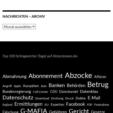
NACHRICHTEN – ARCHIV
Nachrichten
–
Archiv
Top 100 Schlagwörter (Tags) auf Abzocknews.de:
Abzocke
Abonnement
Abmahnung
Affären
Betrug
Banken
Behörden
Ausspähen
Angriff
Apple
Auto
Datenklau
Bundesregierung
CDU
Datenhandel
Call-Center
Datenschutz
E-Mail
Dubios
Drohung
Download
Druck
Ermittlungen
Facebook
Experten
EU
Festnahme
England
FDP
G-MAFIA
Gericht
Gebühren
Gesetze
Fälschung