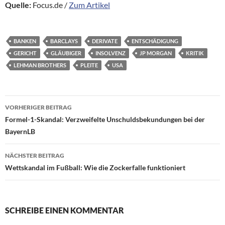
Quelle:
Focus.de /
Zum Artikel
BANKEN
BARCLAYS
DERIVATE
ENTSCHÄDIGUNG
GERICHT
GLÄUBIGER
INSOLVENZ
JP MORGAN
KRITIK
LEHMAN BROTHERS
PLEITE
USA
Beitragsnavigation
VORHERIGER BEITRAG
Formel-1-Skandal: Verzweifelte Unschuldsbekundungen bei der
BayernLB
NÄCHSTER BEITRAG
Wettskandal im Fußball: Wie die Zockerfalle funktioniert
SCHREIBE EINEN KOMMENTAR