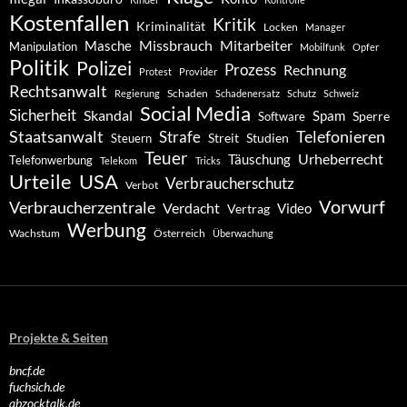
Kostenfallen
Kritik
Kriminalität
Locken
Manager
Missbrauch
Mitarbeiter
Masche
Manipulation
Mobilfunk
Opfer
Politik
Polizei
Prozess
Rechnung
Protest
Provider
Rechtsanwalt
Schaden
Regierung
Schadenersatz
Schutz
Schweiz
Social Media
Sicherheit
Skandal
Spam
Software
Sperre
Staatsanwalt
Telefonieren
Strafe
Studien
Steuern
Streit
Teuer
Urheberrecht
Täuschung
Telefonwerbung
Telekom
Tricks
Urteile
USA
Verbraucherschutz
Verbot
Vorwurf
Verbraucherzentrale
Verdacht
Video
Vertrag
Werbung
Wachstum
Österreich
Überwachung
Projekte & Seiten
bncf.de
fuchsich.de
abzocktalk.de