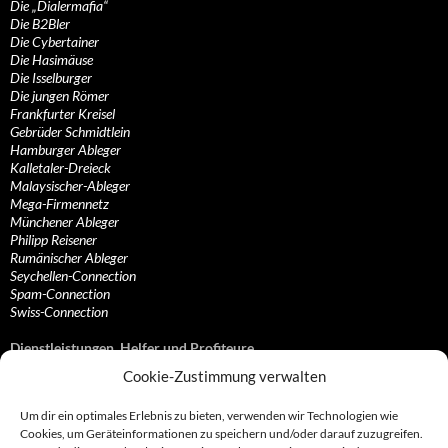
Die „Dialermafia“
Die B2Bler
Die Cybertainer
Die Hasimäuse
Die Isselburger
Die jungen Römer
Frankfurter Kreisel
Gebrüder Schmidtlein
Hamburger Ableger
Kalletaler-Dreieck
Malaysischer-Ableger
Mega-Firmennetz
Münchener Ableger
Philipp Reisener
Rumänischer Ableger
Seychellen-Connection
Spam-Connection
Swiss-Connection
Dienstleistungen, Helfer und Profiteure
Cookie-Zustimmung verwalten
Anonymisierungsdienste, VPN- und Web-Proxy…
Anwaltliche Vertretungen, Kanzleien und Juristen
Um dir ein optimales Erlebnis zu bieten, verwenden wir Technologien wie
Bezahlsysteme, Finanzdienstleister und…
Cookies, um Geräteinformationen zu speichern und/oder darauf zuzugreifen.
Bürodienstleister, Firmengründer- und/oder…