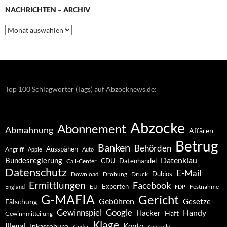
NACHRICHTEN – ARCHIV
Nachrichten
–
Archiv
Top 100 Schlagwörter (Tags) auf Abzocknews.de:
Abzocke
Abonnement
Abmahnung
Affären
Betrug
Banken
Behörden
Ausspähen
Angriff
Apple
Auto
Datenklau
Bundesregierung
CDU
Datenhandel
Call-Center
Datenschutz
E-Mail
Dubios
Drohung
Download
Druck
Ermittlungen
Facebook
Experten
EU
Festnahme
England
FDP
G-MAFIA
Gericht
Gebühren
Gesetze
Fälschung
Gewinnspiel
Google
Handy
Hacker
Haft
Gewinnmitteilung
Klage
Konto
Illegal
Inkassobüro
Kinder
Kontrolle