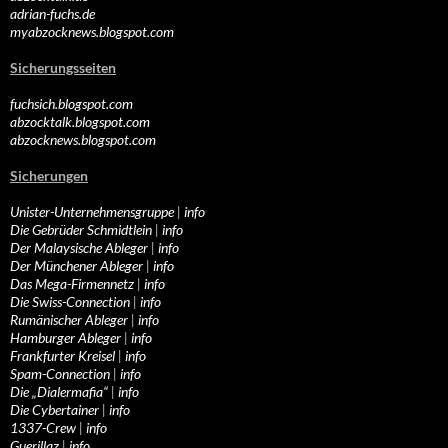
adrian-fuchs.de
myabzocknews.blogspot.com
Sicherungsseiten
fuchsich.blogspot.com
abzocktalk.blogspot.com
abzocknews.blogspot.com
Sicherungen
Unister-Unternehmensgruppe
|
info
Die Gebrüder Schmidtlein
|
info
Der Malaysische Ableger
|
info
Der Münchener Ableger
|
info
Das Mega-Firmennetz
|
info
Die Swiss-Connection
|
info
Rumänischer Ableger
|
info
Hamburger Ableger
|
info
Frankfurter Kreisel
|
info
Spam-Connection
|
info
Die „Dialermafia“
|
info
Die Cybertainer
|
info
1337-Crew
|
info
Guerillaz
|
info