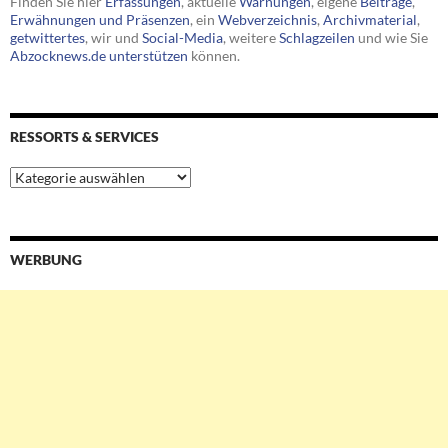
Finden Sie hier
Erfassungen
, aktuelle
Warnungen
, eigene
Beiträge
,
Erwähnungen und Präsenzen
, ein
Webverzeichnis
,
Archivmaterial
,
getwittertes
, wir und
Social-Media
, weitere
Schlagzeilen
und wie Sie
Abzocknews.de unterstützen
können.
RESSORTS & SERVICES
Ressorts
&
Services
WERBUNG