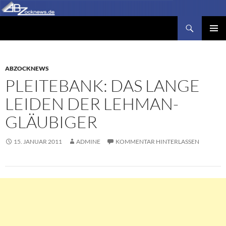
Zum
Inhalt
Suchen
Abzocknews.de
springen
PRIMÄR
MENÜ
ABZOCKNEWS
PLEITEBANK: DAS LANGE
LEIDEN DER LEHMAN-
GLÄUBIGER
15. JANUAR 2011
ADMINE
KOMMENTAR HINTERLASSEN