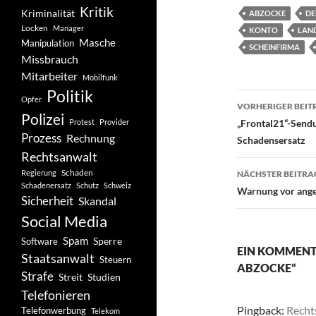
Kritik
Kriminalität
ABZOCKE
DE
Locken
Manager
KONTO
LAN
Masche
Manipulation
SCHEINFIRMA
Missbrauch
Mitarbeiter
Mobilfunk
Politik
Beitragsn
Opfer
VORHERIGER BEIT
Polizei
Protest
Provider
„Frontal21“-Send
Prozess
Rechnung
Schadensersatz
Rechtsanwalt
Schaden
Regierung
NÄCHSTER BEITRA
Schadenersatz
Schutz
Schweiz
Warnung vor ange
Sicherheit
Skandal
Social Media
Spam
Software
Sperre
EIN KOMMENT
Staatsanwalt
Steuern
ABZOCKE“
Strafe
Studien
Streit
Telefonieren
Pingback:
Recht
Telefonwerbung
Telekom