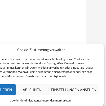
Cookie-Zustimmung verwalten
ptimales Erlebnis zu bieten, verwenden wir Technologien wie Cookies, um
ationen zu speichern und/oder darauf zuzugreifen. Wenn du diesen
 zustimmst, können wir Daten wie das Surfverhalten oder eindeutige IDs auf
te verarbeiten. Wenn du deine Zustimmung nicht erteilst oder zurückziehst,
immte Merkmale und Funktionen beeinträchtigt werden.
TIEREN
ABLEHNEN
EINSTELLUNGEN ANSEHEN
Cookie-Richtlinie
Datenschutzerklärung
Impressum