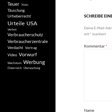
Teuer
Tricks
Täuschung
Urheberrecht
SCHREIBE EI
Urteile
USA
Deine E-Mail-Adre
Verbot
mit
*
markiert
Verbraucherschutz
Verbraucherzentrale
Kommentar
*
Verdacht
Vertrag
Vorwurf
Video
Werbung
Wachstum
Österreich
Überwachung
Name