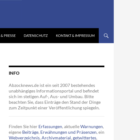
 & PRESSE
DATENSCHUTZ
KONTAKT & IMPRESSUM
INFO
Abzocknews.de ist ein seit 2007 bestehendes
unabhängiges Informationsportal und befindet
sich im stetigen Auf-, Aus- und Umbau. Bitte
beachten Sie, dass Einträge den Stand der Dinge
zum Zeitpunkt einer Veröffentlichung spiegeln.
Finden Sie hier
Erfassungen
, aktuelle
Warnungen
,
eigene
Beiträge
,
Erwähnungen und Präsenzen
, ein
Webverzeichnis
,
Archivmaterial
,
getwittertes
,