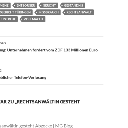
MENZ
ENTSORGER
GERICHT
GESTÄNDNIS
DGERICHT TÜBINGEN
MISSBRAUCH
RECHTSANWALT
UNTREUE
VOLLMACHT
avigation
RAG
ung: Unternehmen fordert vom ZDF 133 Millionen Euro
G
blicher Telefon-Verlosung
AR ZU „RECHTSANWÄLTIN GESTEHT
sanwältin gesteht Abzocke | MG Blog