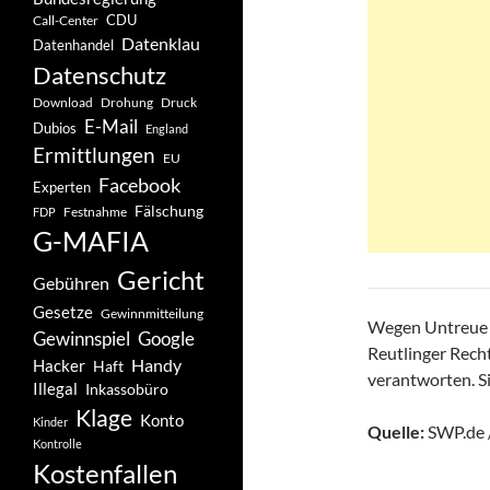
CDU
Call-Center
Datenklau
Datenhandel
Datenschutz
Drohung
Download
Druck
E-Mail
Dubios
England
Ermittlungen
EU
Facebook
Experten
Fälschung
Festnahme
FDP
G-MAFIA
Gericht
Gebühren
Gesetze
Gewinnmitteilung
Wegen Untreue i
Gewinnspiel
Google
Reutlinger Rech
Handy
Hacker
Haft
verantworten. Si
Illegal
Inkassobüro
Klage
Konto
Kinder
Quelle:
SWP.de 
Kontrolle
Kostenfallen