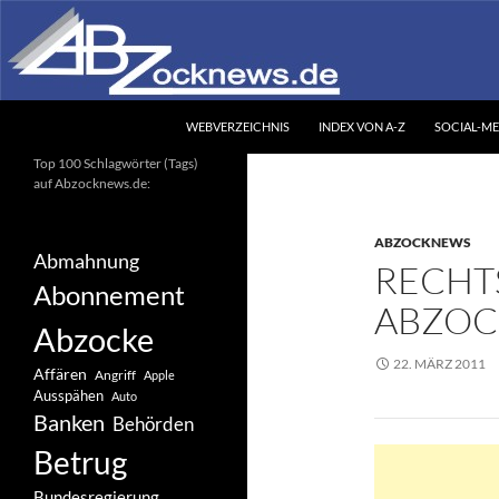
Zum
Inhalt
springen
Suchen
Abzocknews.de
WEBVERZEICHNIS
INDEX VON A-Z
SOCIAL-ME
Ihr unabhängiges
Top 100 Schlagwörter (Tags)
Informationsportal
auf Abzocknews.de:
ABZOCKNEWS
Abmahnung
RECHT
Abonnement
ABZOC
Abzocke
22. MÄRZ 2011
Affären
Angriff
Apple
Ausspähen
Auto
Banken
Behörden
Betrug
Bundesregierung