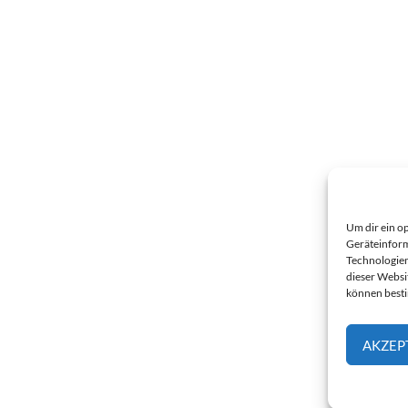
Um dir ein o
Geräteinform
Technologien
dieser Websi
können best
AKZEP