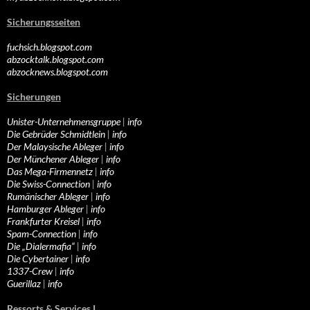
Sicherungsseiten
fuchsich.blogspot.com
abzocktalk.blogspot.com
abzocknews.blogspot.com
Sicherungen
Unister-Unternehmensgruppe
|
info
Die Gebrüder Schmidtlein
|
info
Der Malaysische Ableger
|
info
Der Münchener Ableger
|
info
Das Mega-Firmennetz
|
info
Die Swiss-Connection
|
info
Rumänischer Ableger
|
info
Hamburger Ableger
|
info
Frankfurter Kreisel
|
info
Spam-Connection
|
info
Die „Dialermafia“
|
info
Die Cybertainer
|
info
1337-Crew
|
info
Guerillaz
|
info
Ressorts & Services I