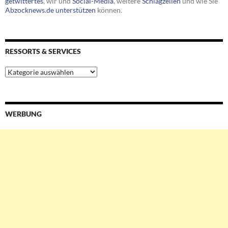
getwittertes
, wir und
Social-Media
, weitere
Schlagzeilen
und wie Sie
Abzocknews.de unterstützen
können.
RESSORTS & SERVICES
Ressorts
&
Services
WERBUNG