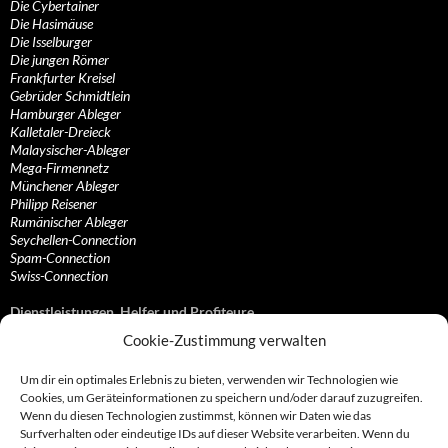
Die Cybertainer
Die Hasimäuse
Die Isselburger
Die jungen Römer
Frankfurter Kreisel
Gebrüder Schmidtlein
Hamburger Ableger
Kalletaler-Dreieck
Malaysischer-Ableger
Mega-Firmennetz
Münchener Ableger
Philipp Reisener
Rumänischer Ableger
Seychellen-Connection
Spam-Connection
Swiss-Connection
Dienstleistungen, Helfer und Profiteure
Cookie-Zustimmung verwalten
Anonymisierungsdienste, VPN- und Web-Proxy…
Anwaltliche Vertretungen, Kanzleien und Juristen
Um dir ein optimales Erlebnis zu bieten, verwenden wir Technologien wie
Bezahlsysteme, Finanzdienstleister und…
Cookies, um Geräteinformationen zu speichern und/oder darauf zuzugreifen.
Bürodienstleister, Firmengründer- und/oder…
Wenn du diesen Technologien zustimmst, können wir Daten wie das
Datenhändler, Adressbroker und zielgerichtetes…
Surfverhalten oder eindeutige IDs auf dieser Website verarbeiten. Wenn du
Hosting, Routing, Provider, Domain-, Web- und…