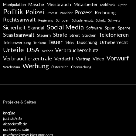
Missbrauch
Mitarbeiter
Masche
Manipulation
Mobilfunk
Opfer
Politik
Polizei
Prozess
Rechnung
Protest
Provider
Rechtsanwalt
Schaden
Regierung
Schadenersatz
Schutz
Schweiz
Social Media
Sicherheit
Skandal
Spam
Software
Sperre
Staatsanwalt
Telefonieren
Strafe
Studien
Steuern
Streit
Teuer
Urheberrecht
Täuschung
Telefonwerbung
Telekom
Tricks
Urteile
USA
Verbraucherschutz
Verbot
Vorwurf
Verbraucherzentrale
Verdacht
Video
Vertrag
Werbung
Wachstum
Österreich
Überwachung
Projekte & Seiten
bncf.de
fuchsich.de
abzocktalk.de
adrian-fuchs.de
myabzocknews.blogspot.com