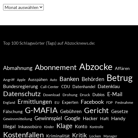
Nachrichten
–
Archiv
Top 100 Schlagwörter (Tags) auf Abzocknews.de:
Abzocke
Abonnement
Abmahnung
Affären
Betrug
Banken
Behörden
Ausspähen
Angriff
Apple
Auto
Datenklau
Bundesregierung
CDU
Datenhandel
Call-Center
Datenschutz
E-Mail
Dubios
Drohung
Download
Druck
Ermittlungen
Facebook
Experten
EU
Festnahme
England
FDP
G-MAFIA
Gericht
Gebühren
Gesetze
Fälschung
Gewinnspiel
Google
Handy
Hacker
Haft
Gewinnmitteilung
Klage
Konto
Illegal
Inkassobüro
Kinder
Kontrolle
Kostenfallen
Kritik
Kriminalität
Locken
Manager