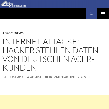
Zum
Inhalt
Suchen
Abzocknews.de
springen
PRIMÄR
MENÜ
ABZOCKNEWS
INTERNET-ATTACKE:
HACKER STEHLEN DATEN
VON DEUTSCHEN ACER-
KUNDEN
8. JUNI 2011
ADMINE
KOMMENTAR HINTERLASSEN