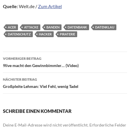
Quelle:
Welt.de /
Zum Artikel
ACER
ATTACKE
BANDEN
DATENBANK
DATENKLAU
DATENSCHUTZ
HACKER
PIRATERIE
Beitragsnavigation
VORHERIGER BEITRAG
9live macht den Gewinnbimmler… (Video)
NÄCHSTER BEITRAG
Großpleite Lehman: Viel Fehl, wenig Tadel
SCHREIBE EINEN KOMMENTAR
Deine E-Mail-Adresse wird nicht veröffentlicht.
Erforderliche Felder