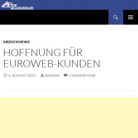
Zum
Inhalt
Suchen
Abzocknews.de
springen
PRIMÄR
MENÜ
ABZOCKNEWS
HOFFNUNG FÜR
EUROWEB-KUNDEN
2. AUGUST 2011
ADMINE
1 KOMMENTAR