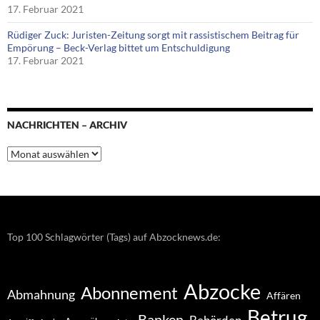
17. Februar 2021
Rüdiger Zuck: Juristen-Zeitung sorgt mit rassistischem Beitrag für
Empörung – Beck-Verlag bittet um Entschuldigung
17. Februar 2021
NACHRICHTEN – ARCHIV
Nachrichten
–
Archiv
Top 100 Schlagwörter (Tags) auf Abzocknews.de:
Abzocke
Abonnement
Abmahnung
Affären
Betrug
Banken