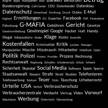
Behörden
Ausspähen
Angriff
Apple
Auto
Datenklau
Bundesregierung
CDU
Datenhandel
Call-Center
Datenschutz
E-Mail
Dubios
Drohung
Download
Druck
Ermittlungen
Facebook
Experten
EU
Festnahme
England
FDP
G-MAFIA
Gericht
Gebühren
Gesetze
Fälschung
Gewinnspiel
Google
Handy
Hacker
Haft
Gewinnmitteilung
Klage
Konto
Illegal
Inkassobüro
Kinder
Kontrolle
Kostenfallen
Kritik
Kriminalität
Locken
Manager
Missbrauch
Mitarbeiter
Masche
Manipulation
Mobilfunk
Opfer
Politik
Polizei
Prozess
Rechnung
Protest
Provider
Rechtsanwalt
Schaden
Regierung
Schadenersatz
Schutz
Schweiz
Social Media
Sicherheit
Skandal
Spam
Software
Sperre
Staatsanwalt
Telefonieren
Strafe
Studien
Steuern
Streit
Teuer
Urheberrecht
Täuschung
Telefonwerbung
Telekom
Tricks
Urteile
USA
Verbraucherschutz
Verbot
Vorwurf
Verbraucherzentrale
Verdacht
Video
Vertrag
Werbung
Wachstum
Österreich
Überwachung