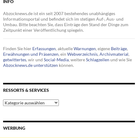
INFO
Abzocknews.de ist ein seit 2007 bestehendes unabhängiges
Informationsportal und befindet sich im stetigen Auf-, Aus- und
Umbau. Bitte beachten Sie, dass Einträge den Stand der Dinge zum
Zeitpunkt einer Veröffentlichung spiegeln.
Finden Sie hier
Erfassungen
, aktuelle
Warnungen
, eigene
Beiträge
,
Erwähnungen und Präsenzen
, ein
Webverzeichnis
,
Archivmaterial
,
getwittertes
, wir und
Social-Media
, weitere
Schlagzeilen
und wie Sie
Abzocknews.de unterstützen
können.
RESSORTS & SERVICES
Ressorts
&
Services
WERBUNG