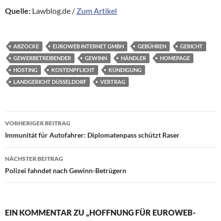
Quelle:
Lawblog.de /
Zum Artikel
ABZOCKE
EUROWEB INTERNET GMBH
GEBÜHREN
GERICHT
GEWERBETREIBENDER
GEWINN
HÄNDLER
HOMEPAGE
HOSTING
KOSTENPFLICHT
KÜNDIGUNG
LANDGERICHT DÜSSELDORF
VERTRAG
Beitragsnavigation
VORHERIGER BEITRAG
Immunität für Autofahrer: Diplomatenpass schützt Raser
NÄCHSTER BEITRAG
Polizei fahndet nach Gewinn-Betrügern
EIN KOMMENTAR ZU „HOFFNUNG FÜR EUROWEB-