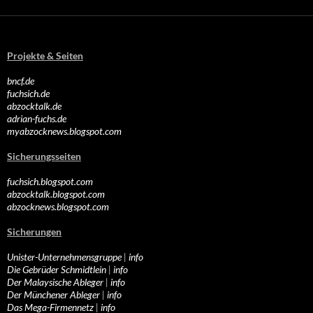
Projekte & Seiten
bncf.de
fuchsich.de
abzocktalk.de
adrian-fuchs.de
myabzocknews.blogspot.com
Sicherungsseiten
fuchsich.blogspot.com
abzocktalk.blogspot.com
abzocknews.blogspot.com
Sicherungen
Unister-Unternehmensgruppe
|
info
Die Gebrüder Schmidtlein
|
info
Der Malaysische Ableger
|
info
Der Münchener Ableger
|
info
Das Mega-Firmennetz
|
info