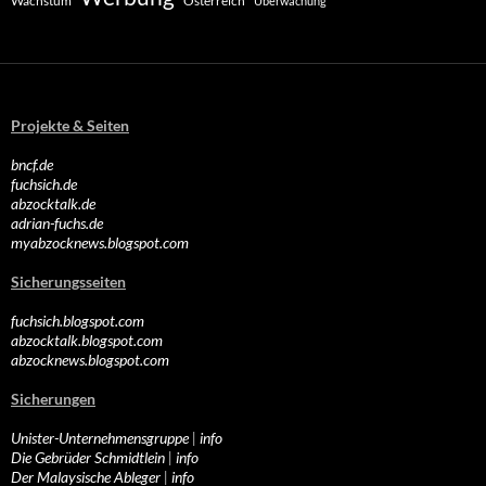
Wachstum
Österreich
Überwachung
Projekte & Seiten
bncf.de
fuchsich.de
abzocktalk.de
adrian-fuchs.de
myabzocknews.blogspot.com
Sicherungsseiten
fuchsich.blogspot.com
abzocktalk.blogspot.com
abzocknews.blogspot.com
Sicherungen
Unister-Unternehmensgruppe
|
info
Die Gebrüder Schmidtlein
|
info
Der Malaysische Ableger
|
info