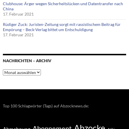
Clubhouse: Ärger wegen Sicherheitslücken und Datentransfer nach
China
17. Februar 2021
Rüdiger Zuck: Juristen-Zeitung sorgt mit rassistischem Beitrag für
Empörung – Beck-Verlag bittet um Entschuldigung
17. Februar 2021
NACHRICHTEN – ARCHIV
Nachrichten
–
Archiv
Top 100 Schlagwörter (Tags) auf Abzocknews.de:
Abzocke
Abonnement