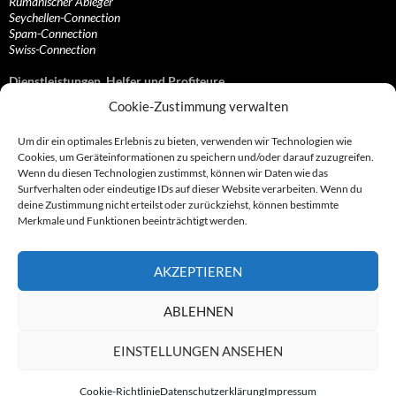
Rumänischer Ableger
Seychellen-Connection
Spam-Connection
Swiss-Connection
Dienstleistungen, Helfer und Profiteure
Cookie-Zustimmung verwalten
Anonymisierungsdienste, VPN- und Web-Proxy…
Anwaltliche Vertretungen, Kanzleien und Juristen
Um dir ein optimales Erlebnis zu bieten, verwenden wir Technologien wie
Bezahlsysteme, Finanzdienstleister und…
Cookies, um Geräteinformationen zu speichern und/oder darauf zuzugreifen.
Bürodienstleister, Firmengründer- und/oder…
Wenn du diesen Technologien zustimmst, können wir Daten wie das
Datenhändler, Adressbroker und zielgerichtetes…
Surfverhalten oder eindeutige IDs auf dieser Website verarbeiten. Wenn du
Hosting, Routing, Provider, Domain-, Web- und…
deine Zustimmung nicht erteilst oder zurückziehst, können bestimmte
Inkasso, Forderungsmanagement und eintreibende…
Merkmale und Funktionen beeinträchtigt werden.
Spieleanbieter, Online- und Browsergames
Onlinecasinos, Glücksspiele, Poker, Roulette & Co.
Partnerprogramme, Vertriebskanäle- und…
AKZEPTIEREN
Telekommunikationsdienstleister, Internet…
Vereine, Verbände, Vereinigungen und Lobbyisten
Web-Rotlichtbezirk, Erotik- und XXX-Anbieter
ABLEHNEN
Sonstige Dienstleister, Profiteure und Kooperationen
EINSTELLUNGEN ANSEHEN
Cookie-Richtlinie
Datenschutzerklärung
Impressum
© 2007 - 2026 by Abzocknews.de