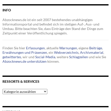
INFO
Abzocknews.de ist ein seit 2007 bestehendes unabhängiges
Informationsportal und befindet sich im stetigen Auf-, Aus- und
Umbau. Bitte beachten Sie, dass Einträge den Stand der Dinge zum
Zeitpunkt einer Veröffentlichung spiegeln.
Finden Sie hier
Erfassungen
, aktuelle
Warnungen
, eigene
Beiträge
,
Erwähnungen und Präsenzen
, ein
Webverzeichnis
,
Archivmaterial
,
getwittertes
, wir und
Social-Media
, weitere
Schlagzeilen
und wie Sie
Abzocknews.de unterstützen
können.
RESSORTS & SERVICES
Ressorts
&
Services