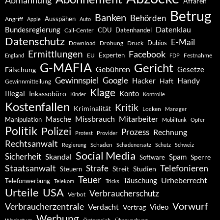
Abmahnung
Affären
Betrug
Banken
Behörden
Ausspähen
Angriff
Apple
Auto
Datenklau
Bundesregierung
CDU
Datenhandel
Call-Center
Datenschutz
E-Mail
Dubios
Drohung
Download
Druck
Ermittlungen
Facebook
Experten
EU
Festnahme
England
FDP
G-MAFIA
Gericht
Gebühren
Gesetze
Fälschung
Gewinnspiel
Google
Handy
Hacker
Haft
Gewinnmitteilung
Klage
Konto
Illegal
Inkassobüro
Kinder
Kontrolle
Kostenfallen
Kritik
Kriminalität
Locken
Manager
Missbrauch
Mitarbeiter
Masche
Manipulation
Mobilfunk
Opfer
Politik
Polizei
Prozess
Rechnung
Protest
Provider
Rechtsanwalt
Schaden
Regierung
Schadenersatz
Schutz
Schweiz
Social Media
Sicherheit
Skandal
Spam
Software
Sperre
Staatsanwalt
Telefonieren
Strafe
Studien
Steuern
Streit
Teuer
Urheberrecht
Täuschung
Telefonwerbung
Telekom
Tricks
Urteile
USA
Verbraucherschutz
Verbot
Vorwurf
Verbraucherzentrale
Verdacht
Video
Vertrag
Werbung