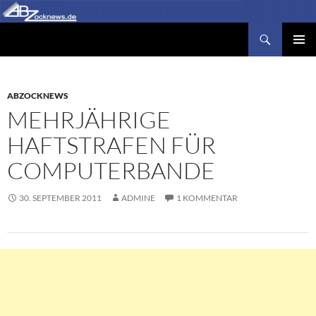
Zum
Inhalt
Suchen
Abzocknews.de
springen
PRIMÄR
MENÜ
ABZOCKNEWS
MEHRJÄHRIGE
HAFTSTRAFEN FÜR
COMPUTERBANDE
30. SEPTEMBER 2011
ADMINE
1 KOMMENTAR