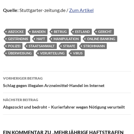
Quelle:
Stuttgarter-zeitung.de /
Zum Artikel
ABZOCKE
BANDEN
BETRUG
ESTLAND
GERICHT
GESTÄNDNIS
HAFT
MANIPULATION
ONLINE-BANKING
POLIZEI
STAATSANWALT
STRAFE
STROHMANN
ÜBERWEISUNG
VERURTEILUNG
VIRUS
Beitragsnavigation
VORHERIGER BEITRAG
Schlag gegen illegalen Arzneimittel-Handel im Internet
NÄCHSTER BEITRAG
Abgezockt und bedroht – Kurierfahrer wegen Nötigung verurteilt
EIN KOMMENTAR ZU „MEHRJÄHRIGE HAFTSTRAFEN