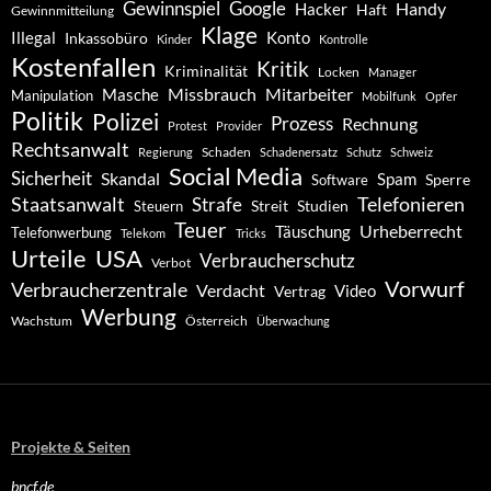
Gewinnspiel
Google
Handy
Hacker
Haft
Gewinnmitteilung
Klage
Konto
Illegal
Inkassobüro
Kinder
Kontrolle
Kostenfallen
Kritik
Kriminalität
Locken
Manager
Missbrauch
Mitarbeiter
Masche
Manipulation
Mobilfunk
Opfer
Politik
Polizei
Prozess
Rechnung
Protest
Provider
Rechtsanwalt
Schaden
Regierung
Schadenersatz
Schutz
Schweiz
Social Media
Sicherheit
Skandal
Spam
Software
Sperre
Staatsanwalt
Telefonieren
Strafe
Studien
Steuern
Streit
Teuer
Urheberrecht
Täuschung
Telefonwerbung
Telekom
Tricks
Urteile
USA
Verbraucherschutz
Verbot
Vorwurf
Verbraucherzentrale
Verdacht
Video
Vertrag
Werbung
Wachstum
Österreich
Überwachung
Projekte & Seiten
bncf.de