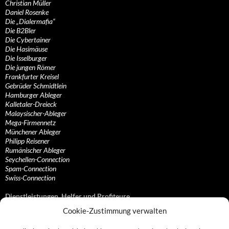
Christian Müller
Daniel Rosenke
Die „Dialermafia“
Die B2Bler
Die Cybertainer
Die Hasimäuse
Die Isselburger
Die jungen Römer
Frankfurter Kreisel
Gebrüder Schmidtlein
Hamburger Ableger
Kalletaler-Dreieck
Malaysischer-Ableger
Mega-Firmennetz
Münchener Ableger
Philipp Reisener
Rumänischer Ableger
Seychellen-Connection
Spam-Connection
Swiss-Connection
Dienstleistungen, Helfer und Profiteure
Cookie-Zustimmung verwalten
Anonymisierungsdienste, VPN- und Web-Proxy…
Anwaltliche Vertretungen, Kanzleien und Juristen