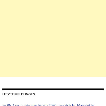
LETZTE MELDUNGEN
Im BND vermutete man bereits 2020, dass sich Jan Marsalek in