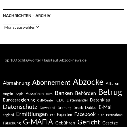
NACHRICHTEN – ARCHIV
Nachrichten
–
Archiv
Top 100 Schlagwörter (Tags) auf Abzocknews.de:
Abzocke
Abonnement
Abmahnung
Affären
Betrug
Banken
Behörden
Ausspähen
Angriff
Apple
Auto
Datenklau
Bundesregierung
CDU
Datenhandel
Call-Center
Datenschutz
E-Mail
Dubios
Drohung
Download
Druck
Ermittlungen
Facebook
Experten
EU
Festnahme
England
FDP
G-MAFIA
Gericht
Gebühren
Gesetze
Fälschung