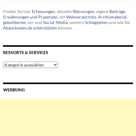
Finden Sie hier
Erfassungen
, aktuelle
Warnungen
, eigene
Beiträge
,
Erwähnungen und Präsenzen
, ein
Webverzeichnis
,
Archivmaterial
,
getwittertes
, wir und
Social-Media
, weitere
Schlagzeilen
und wie Sie
Abzocknews.de unterstützen
können.
RESSORTS & SERVICES
Ressorts
&
Services
WERBUNG