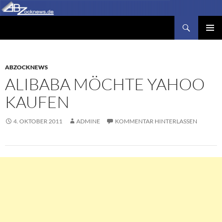
Zum
Inhalt
Suchen
Abzocknews.de
springen
PRIMÄR
MENÜ
ABZOCKNEWS
ALIBABA MÖCHTE YAHOO
KAUFEN
4. OKTOBER 2011
ADMINE
KOMMENTAR HINTERLASSEN