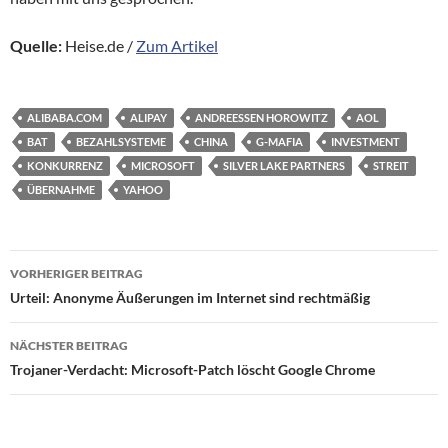
Quelle:
Heise.de /
Zum Artikel
ALIBABA.COM
ALIPAY
ANDREESSEN HOROWITZ
AOL
BAT
BEZAHLSYSTEME
CHINA
G-MAFIA
INVESTMENT
KONKURRENZ
MICROSOFT
SILVER LAKE PARTNERS
STREIT
ÜBERNAHME
YAHOO
Beitragsnavigation
VORHERIGER BEITRAG
Urteil: Anonyme Äußerungen im Internet sind rechtmäßig
NÄCHSTER BEITRAG
Trojaner-Verdacht: Microsoft-Patch löscht Google Chrome