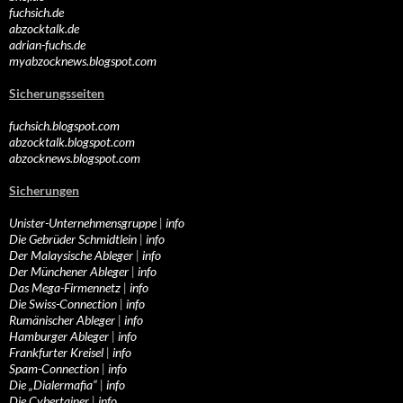
fuchsich.de
abzocktalk.de
adrian-fuchs.de
myabzocknews.blogspot.com
Sicherungsseiten
fuchsich.blogspot.com
abzocktalk.blogspot.com
abzocknews.blogspot.com
Sicherungen
Unister-Unternehmensgruppe
|
info
Die Gebrüder Schmidtlein
|
info
Der Malaysische Ableger
|
info
Der Münchener Ableger
|
info
Das Mega-Firmennetz
|
info
Die Swiss-Connection
|
info
Rumänischer Ableger
|
info
Hamburger Ableger
|
info
Frankfurter Kreisel
|
info
Spam-Connection
|
info
Die „Dialermafia“
|
info
Die Cybertainer
|
info