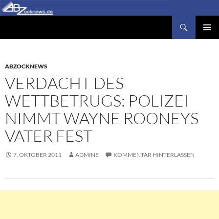
Zum
Inhalt
Suchen
Abzocknews.de
springen
PRIMÄR
MENÜ
ABZOCKNEWS
VERDACHT DES
WETTBETRUGS: POLIZEI
NIMMT WAYNE ROONEYS
VATER FEST
7. OKTOBER 2011
ADMINE
KOMMENTAR HINTERLASSEN