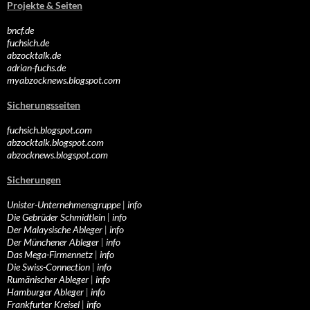
Projekte & Seiten
bncf.de
fuchsich.de
abzocktalk.de
adrian-fuchs.de
myabzocknews.blogspot.com
Sicherungsseiten
fuchsich.blogspot.com
abzocktalk.blogspot.com
abzocknews.blogspot.com
Sicherungen
Unister-Unternehmensgruppe
|
info
Die Gebrüder Schmidtlein
|
info
Der Malaysische Ableger
|
info
Der Münchener Ableger
|
info
Das Mega-Firmennetz
|
info
Die Swiss-Connection
|
info
Rumänischer Ableger
|
info
Hamburger Ableger
|
info
Frankfurter Kreisel
|
info