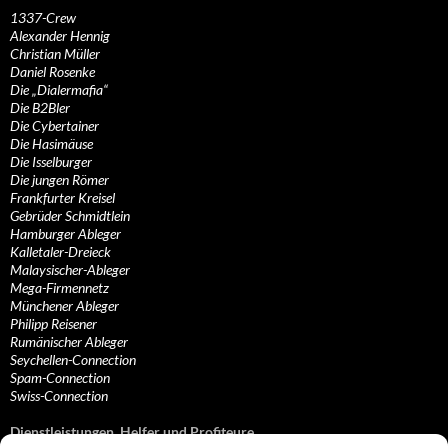
1337-Crew
Alexander Hennig
Christian Müller
Daniel Rosenke
Die „Dialermafia“
Die B2Bler
Die Cybertainer
Die Hasimäuse
Die Isselburger
Die jungen Römer
Frankfurter Kreisel
Gebrüder Schmidtlein
Hamburger Ableger
Kalletaler-Dreieck
Malaysischer-Ableger
Mega-Firmennetz
Münchener Ableger
Philipp Reisener
Rumänischer Ableger
Seychellen-Connection
Spam-Connection
Swiss-Connection
Dienstleistungen, Helfer und Profiteure