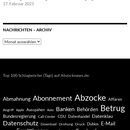
17. Februar 2021
NACHRICHTEN – ARCHIV
Nachrichten
–
Archiv
Top 100 Schlagwörter (Tags) auf Abzocknews.de:
Abzocke
Abonnement
Abmahnung
Affären
Betrug
Banken
Behörden
Ausspähen
Angriff
Apple
Auto
Datenklau
Bundesregierung
CDU
Datenhandel
Call-Center
Datenschutz
E-Mail
Dubios
Drohung
Download
Druck