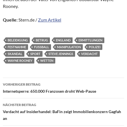
Rooney.
Quelle:
Stern.de /
Zum Artikel
BELEIDIGUNG
BETRUG
ENGLAND
ERMITTLUNGEN
FESTNAHME
FUSSBALL
MANIPULATION
POLIZEI
SKANDAL
SPORT
STEVE JENNINGS
VERDACHT
WAYNE ROONEY
WETTEN
Beitragsnavigation
VORHERIGER BEITRAG
Internetsperre: 650.000 Franzosen droht Web-Pause
NÄCHSTER BEITRAG
Verdacht auf Insiderhandel: BaFin zeigt Immobilienkonzern Gagfah
an