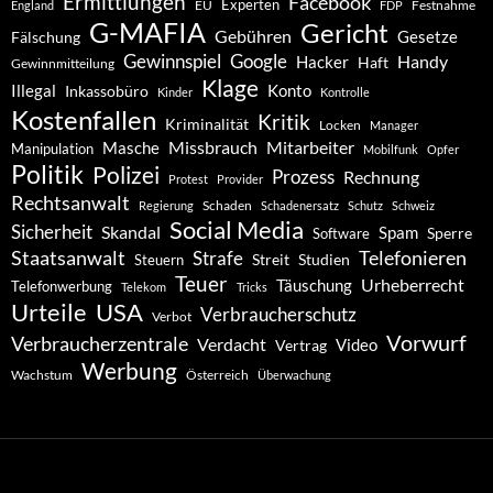
Ermittlungen
Facebook
Experten
EU
Festnahme
England
FDP
G-MAFIA
Gericht
Gebühren
Gesetze
Fälschung
Gewinnspiel
Google
Handy
Hacker
Haft
Gewinnmitteilung
Klage
Konto
Illegal
Inkassobüro
Kinder
Kontrolle
Kostenfallen
Kritik
Kriminalität
Locken
Manager
Missbrauch
Mitarbeiter
Masche
Manipulation
Mobilfunk
Opfer
Politik
Polizei
Prozess
Rechnung
Protest
Provider
Rechtsanwalt
Schaden
Regierung
Schadenersatz
Schutz
Schweiz
Social Media
Sicherheit
Skandal
Spam
Software
Sperre
Staatsanwalt
Telefonieren
Strafe
Studien
Steuern
Streit
Teuer
Urheberrecht
Täuschung
Telefonwerbung
Telekom
Tricks
Urteile
USA
Verbraucherschutz
Verbot
Vorwurf
Verbraucherzentrale
Verdacht
Video
Vertrag
Werbung
Wachstum
Österreich
Überwachung