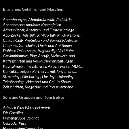
Branchen, Gefahren und Maschen
Abmahnungen, Abmahn/anwälte/industrie
Abonnements und/oder Kostenfallen
Adressbücher, Anzeigen- und Firmeneinträge
App-Zocke, Tele-Billing, Wap-Billing, Klingeltöne…
Call-by-Call-, Pre-Select- und Vorwahl-Anbieter
Coupons, Gutscheine, Dealz und Auktionen
Dubiose Onlineshops, fragwürdige Verkäufer…
Gewinnbimmler, Ping-Anrufe, Mehrwert- und…
Kaffeefahrten und Verkaufsveranstaltungen
Kapitalmarkt, Investments, Aktien, Fonds, MLM…
Kontaktanzeigen, Partnervermittlungen und…
Streaming-, Filesharing-, Hosting-, Uploading…
Teleshopping, Videotext und Call-In-Shows
Zeitschriften, Magazine und Pressevertriebe
Sonstige Gruppen und Konstrukte
Adblock Plus-Werbenetzwerk
Die Guerillaz
Firmengruppe Volandt
Gebrüder Pass
Heppenheim-Connection