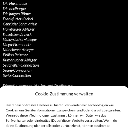
Die Hasimäuse
Die Isselburger
Die jungen Römer
Frankfurter Kreisel
Gebrüder Schmidtlein
Hamburger Ableger
Kalletaler-Dreieck
Malaysischer-Ableger
Mega-Firmennetz
Münchener Ableger
Philipp Reisener
Rumänischer Ableger
Seychellen-Connection
Spam-Connection
Swiss-Connection
Dienstleistungen, Helfer und Profiteure
Cookie-Zustimmung verwalten
Anonymisierungsdienste, VPN- und Web-Proxy…
Anwaltliche Vertretungen, Kanzleien und Juristen
Um dir ein optimales Erlebnis zu bieten, verwenden wir Technologien wie
Bezahlsysteme, Finanzdienstleister und…
Cookies, um Geräteinformationen zu speichern und/oder darauf zuzugreifen.
Bürodienstleister, Firmengründer- und/oder…
Wenn du diesen Technologien zustimmst, können wir Daten wie das
Datenhändler, Adressbroker und zielgerichtetes…
Surfverhalten oder eindeutige IDs auf dieser Website verarbeiten. Wenn du
Hosting, Routing, Provider, Domain-, Web- und…
deine Zustimmung nicht erteilst oder zurückziehst, können bestimmte
Inkasso, Forderungsmanagement und eintreibende…