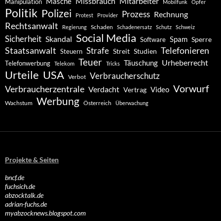
Missbrauch
Mitarbeiter
Masche
Manipulation
Mobilfunk
Opfer
Politik
Polizei
Prozess
Rechnung
Protest
Provider
Rechtsanwalt
Schaden
Regierung
Schadenersatz
Schutz
Schweiz
Social Media
Sicherheit
Skandal
Spam
Software
Sperre
Staatsanwalt
Telefonieren
Strafe
Studien
Steuern
Streit
Teuer
Urheberrecht
Täuschung
Telefonwerbung
Telekom
Tricks
Urteile
USA
Verbraucherschutz
Verbot
Vorwurf
Verbraucherzentrale
Verdacht
Video
Vertrag
Werbung
Wachstum
Österreich
Überwachung
Projekte & Seiten
bncf.de
fuchsich.de
abzocktalk.de
adrian-fuchs.de
myabzocknews.blogspot.com