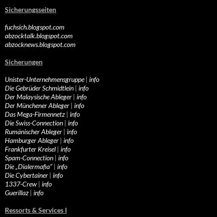
Sicherungsseiten
fuchsich.blogspot.com
abzocktalk.blogspot.com
abzocknews.blogspot.com
Sicherungen
Unister-Unternehmensgruppe
|
info
Die Gebrüder Schmidtlein
|
info
Der Malaysische Ableger
|
info
Der Münchener Ableger
|
info
Das Mega-Firmennetz
|
info
Die Swiss-Connection
|
info
Rumänischer Ableger
|
info
Hamburger Ableger
|
info
Frankfurter Kreisel
|
info
Spam-Connection
|
info
Die „Dialermafia“
|
info
Die Cybertainer
|
info
1337-Crew
|
info
Guerillaz
|
info
Ressorts & Services I