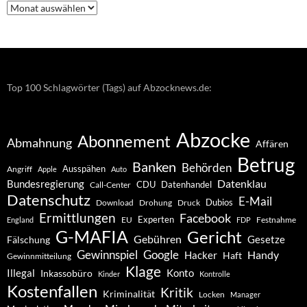
Nachrichten
–
Archiv
Top 100 Schlagwörter (Tags) auf Abzocknews.de:
Abzocke
Abonnement
Abmahnung
Affären
Betrug
Banken
Behörden
Ausspähen
Angriff
Apple
Auto
Datenklau
Bundesregierung
CDU
Datenhandel
Call-Center
Datenschutz
E-Mail
Dubios
Drohung
Download
Druck
Ermittlungen
Facebook
Experten
EU
Festnahme
England
FDP
G-MAFIA
Gericht
Gebühren
Gesetze
Fälschung
Gewinnspiel
Google
Handy
Hacker
Haft
Gewinnmitteilung
Klage
Konto
Illegal
Inkassobüro
Kinder
Kontrolle
Kostenfallen
Kritik
Kriminalität
Locken
Manager