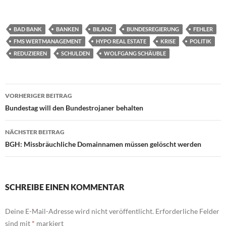
BAD BANK
BANKEN
BILANZ
BUNDESREGIERUNG
FEHLER
FMS WERTMANAGEMENT
HYPO REAL ESTATE
KRISE
POLITIK
REDUZIEREN
SCHULDEN
WOLFGANG SCHÄUBLE
Beitragsnavigation
VORHERIGER BEITRAG
Bundestag will den Bundestrojaner behalten
NÄCHSTER BEITRAG
BGH: Missbräuchliche Domainnamen müssen gelöscht werden
SCHREIBE EINEN KOMMENTAR
Deine E-Mail-Adresse wird nicht veröffentlicht.
Erforderliche Felder
sind mit
*
markiert