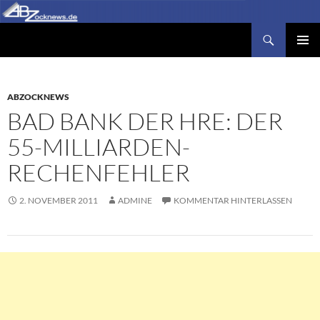
Zum
Inhalt
Suchen
Abzocknews.de
springen
PRIMÄR
MENÜ
ABZOCKNEWS
BAD BANK DER HRE: DER
55-MILLIARDEN-
RECHENFEHLER
2. NOVEMBER 2011
ADMINE
KOMMENTAR HINTERLASSEN