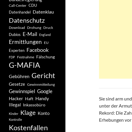
CDU
Call-Center
Datenklau
Datenhandel
Datenschutz
Drohung
Download
Druck
E-Mail
Dubios
England
Ermittlungen
EU
Facebook
Experten
Fälschung
Festnahme
FDP
G-MAFIA
Gericht
Gebühren
Gesetze
Gewinnmitteilung
Gewinnspiel
Google
Handy
Hacker
Sie sind arm und
Haft
Illegal
Inkassobüro
unter der Armuts
Klage
Rekord: Die Zah
Konto
Kinder
Erhebungen vor 
Kontrolle
Kostenfallen