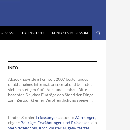
 & PRESSE
DATENSCHUTZ
KONTAKT & IMPRESSUM
INFO
Abzocknews.de ist ein seit 2007 bestehendes
unabhängiges Informationsportal und befindet
sich im stetigen Auf-, Aus- und Umbau. Bitte
beachten Sie, dass Einträge den Stand der Dinge
zum Zeitpunkt einer Veröffentlichung spiegeln.
Finden Sie hier
Erfassungen
, aktuelle
Warnungen
,
eigene
Beiträge
,
Erwähnungen und Präsenzen
, ein
Webverzeichnis
,
Archivmaterial
,
getwittertes
,