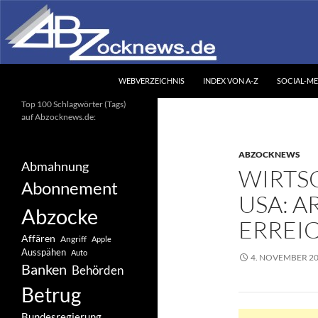
Zum
Inhalt
springen
Suchen
Abzocknews.de
WEBVERZEICHNIS
INDEX VON A-Z
SOCIAL-ME
Ihr unabhängiges
Top 100 Schlagwörter (Tags)
Informationsportal
auf Abzocknews.de:
ABZOCKNEWS
Abmahnung
WIRTS
Abonnement
USA: A
Abzocke
ERREI
Affären
Angriff
Apple
Ausspähen
Auto
4. NOVEMBER 2
Banken
Behörden
Betrug
Bundesregierung