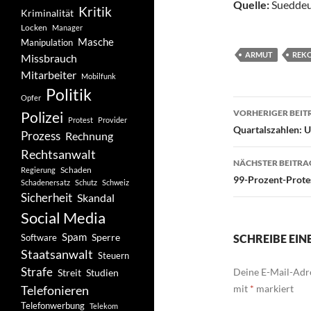
Quelle:
Sueddeu
Kritik
Kriminalität
Locken
Manager
Masche
Manipulation
ARMUT
REK
Missbrauch
Mitarbeiter
Mobilfunk
Politik
Opfer
Beitragsn
VORHERIGER BEIT
Polizei
Protest
Provider
Quartalszahlen: U
Prozess
Rechnung
Rechtsanwalt
NÄCHSTER BEITRA
Schaden
Regierung
99-Prozent-Protes
Schadenersatz
Schutz
Schweiz
Sicherheit
Skandal
Social Media
Spam
Software
Sperre
SCHREIBE EI
Staatsanwalt
Steuern
Strafe
Deine E-Mail-Adre
Studien
Streit
Telefonieren
mit
*
markiert
Telefonwerbung
Telekom