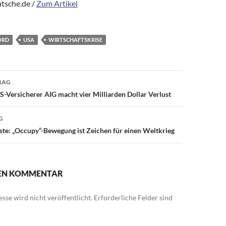
tsche.de /
Zum Artikel
ORD
USA
WIRTSCHAFTSKRISE
avigation
RAG
S-Versicherer AIG macht vier Milliarden Dollar Verlust
G
te: „Occupy“-Bewegung ist Zeichen für einen Weltkrieg
NEN KOMMENTAR
sse wird nicht veröffentlicht.
Erforderliche Felder sind