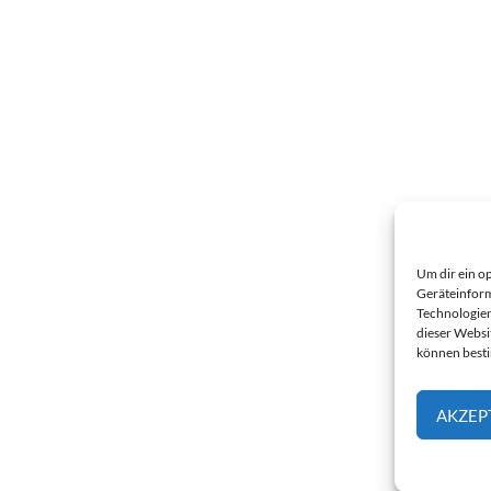
Um dir ein o
Geräteinform
Technologien
dieser Websi
können best
AKZEP