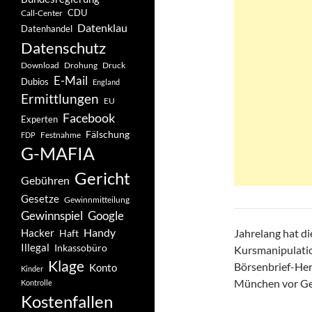
CDU
Call-Center
Datenklau
Datenhandel
Datenschutz
Drohung
Download
Druck
E-Mail
Dubios
England
Ermittlungen
EU
Facebook
Experten
Fälschung
Festnahme
FDP
G-MAFIA
Gericht
Gebühren
Gesetze
Gewinnmitteilung
Gewinnspiel
Google
Handy
Hacker
Jahrelang hat d
Haft
Illegal
Inkassobüro
Kursmanipulatio
Klage
Börsenbrief-Hera
Konto
Kinder
München vor Ge
Kontrolle
Kostenfallen