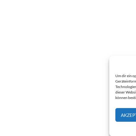
Um dir ein o
Geräteinform
Technologien
dieser Websi
können best
AKZEP