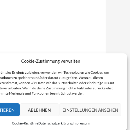
Cookie-Zustimmung verwalten
ptimales Erlebnis zu bieten, verwenden wir Technologien wie Cookies, um
ationen zu speichern und/oder darauf zuzugreifen. Wenn du diesen
 zustimmst, können wir Daten wie das Surfverhalten oder eindeutige IDs auf
te verarbeiten. Wenn du deine Zustimmung nicht erteilst oder zurückziehst,
immte Merkmale und Funktionen beeinträchtigt werden.
TIEREN
ABLEHNEN
EINSTELLUNGEN ANSEHEN
Cookie-Richtlinie
Datenschutzerklärung
Impressum