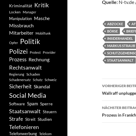
Quelle:
N-tv.de 
Kritik
Kriminalität
Locken
Manager
Masche
Manipulation
ABZOCKE
AF
Missbrauch
BÖRSE
BRIEF
Mitarbeiter
Mobilfunk
INSIDERHANDEL
Politik
Opfer
MARKUS STRAUB
Polizei
Protest
Provider
SCHUTZGEMEINSC
Prozess
Rechnung
STAATSANWALT
Rechtsanwalt
Schaden
Regierung
Schadenersatz
Schutz
Schweiz
Beitragsn
Sicherheit
Skandal
VORHERIGER BEIT
Wallraff unplugg
Social Media
Spam
Software
Sperre
NÄCHSTER BEITRA
Staatsanwalt
Steuern
Prozess in Frankf
Strafe
Studien
Streit
Telefonieren
Telefonwerbung
Telekom