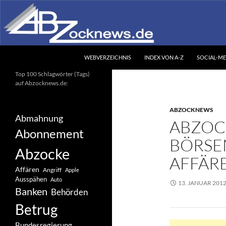
Zum
Inhalt
springen
Suchen
Abzocknews.de
WEBVERZEICHNIS
INDEX VON A-Z
SOCIAL-ME
Ihr unabhängiges
Top 100 Schlagwörter (Tags)
Informationsportal
auf Abzocknews.de:
ABZOCKNEWS
Abmahnung
ABZOC
Abonnement
BÖRSEN
Abzocke
AFFÄR
Affären
Angriff
Apple
Ausspähen
Auto
13. JANUAR 201
Banken
Behörden
Betrug
Bundesregierung