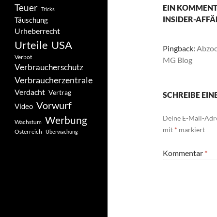
Teuer
EIN KOMMENT
Tricks
INSIDER-AFFÄ
Täuschung
Urheberrecht
Urteile
USA
Pingback:
Abzock
Verbot
MG Blog
Verbraucherschutz
Verbraucherzentrale
Verdacht
Vertrag
SCHREIBE EI
Vorwurf
Video
Werbung
Deine E-Mail-Adre
Wachstum
mit
*
markiert
Österreich
Überwachung
Kommentar
*