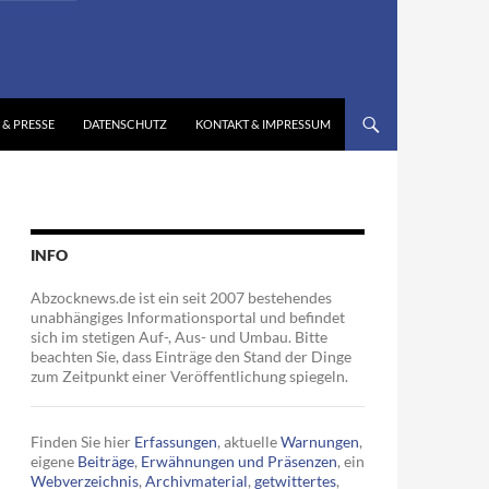
 & PRESSE
DATENSCHUTZ
KONTAKT & IMPRESSUM
INFO
Abzocknews.de ist ein seit 2007 bestehendes
unabhängiges Informationsportal und befindet
sich im stetigen Auf-, Aus- und Umbau. Bitte
beachten Sie, dass Einträge den Stand der Dinge
zum Zeitpunkt einer Veröffentlichung spiegeln.
Finden Sie hier
Erfassungen
, aktuelle
Warnungen
,
eigene
Beiträge
,
Erwähnungen und Präsenzen
, ein
Webverzeichnis
,
Archivmaterial
,
getwittertes
,