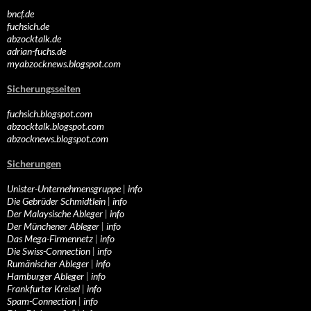
bncf.de
fuchsich.de
abzocktalk.de
adrian-fuchs.de
myabzocknews.blogspot.com
Sicherungsseiten
fuchsich.blogspot.com
abzocktalk.blogspot.com
abzocknews.blogspot.com
Sicherungen
Unister-Unternehmensgruppe
|
info
Die Gebrüder Schmidtlein
|
info
Der Malaysische Ableger
|
info
Der Münchener Ableger
|
info
Das Mega-Firmennetz
|
info
Die Swiss-Connection
|
info
Rumänischer Ableger
|
info
Hamburger Ableger
|
info
Frankfurter Kreisel
|
info
Spam-Connection
|
info