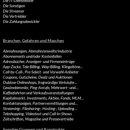
Die IT-Dienstleister
Die Sonstigen
Die Streamer
Die Vertriebler
Die Zahlungsabwickler
Branchen, Gefahren und Maschen
Abmahnungen, Abmahn/anwälte/industrie
Abonnements und/oder Kostenfallen
Adressbücher, Anzeigen- und Firmeneinträge
App-Zocke, Tele-Billing, Wap-Billing, Klingeltöne…
Call-by-Call-, Pre-Select- und Vorwahl-Anbieter
Coupons, Gutscheine, Dealz und Auktionen
Dubiose Onlineshops, fragwürdige Verkäufer…
Gewinnbimmler, Ping-Anrufe, Mehrwert- und…
Kaffeefahrten und Verkaufsveranstaltungen
Kapitalmarkt, Investments, Aktien, Fonds, MLM…
Kontaktanzeigen, Partnervermittlungen und…
Streaming-, Filesharing-, Hosting-, Uploading…
Teleshopping, Videotext und Call-In-Shows
Zeitschriften, Magazine und Pressevertriebe
Sonstige Gruppen und Konstrukte