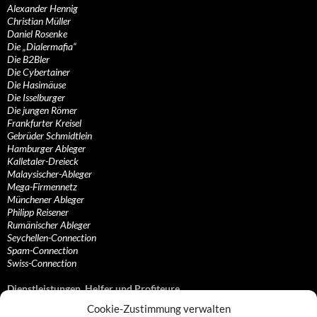
Alexander Hennig
Christian Müller
Daniel Rosenke
Die „Dialermafia“
Die B2Bler
Die Cybertainer
Die Hasimäuse
Die Isselburger
Die jungen Römer
Frankfurter Kreisel
Gebrüder Schmidtlein
Hamburger Ableger
Kalletaler-Dreieck
Malaysischer-Ableger
Mega-Firmennetz
Münchener Ableger
Philipp Reisener
Rumänischer Ableger
Seychellen-Connection
Spam-Connection
Swiss-Connection
Dienstleistungen, Helfer und Profiteure
Cookie-Zustimmung verwalten
Anonymisierungsdienste, VPN- und Web-Proxy…