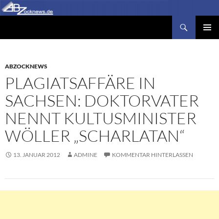
Zum
Inhalt
Suchen
Abzocknews.de
springen
PRIMÄR
MENÜ
ABZOCKNEWS
PLAGIATSAFFÄRE IN
SACHSEN: DOKTORVATER
NENNT KULTUSMINISTER
WÖLLER „SCHARLATAN“
13. JANUAR 2012
ADMINE
KOMMENTAR HINTERLASSEN