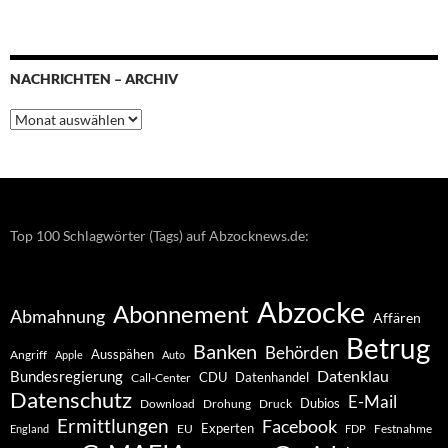
NACHRICHTEN – ARCHIV
Nachrichten
–
Archiv
Top 100 Schlagwörter (Tags) auf Abzocknews.de:
Abzocke
Abonnement
Abmahnung
Affären
Betrug
Banken
Behörden
Ausspähen
Angriff
Apple
Auto
Datenklau
Bundesregierung
CDU
Datenhandel
Call-Center
Datenschutz
E-Mail
Dubios
Drohung
Download
Druck
Ermittlungen
Facebook
Experten
EU
Festnahme
England
FDP