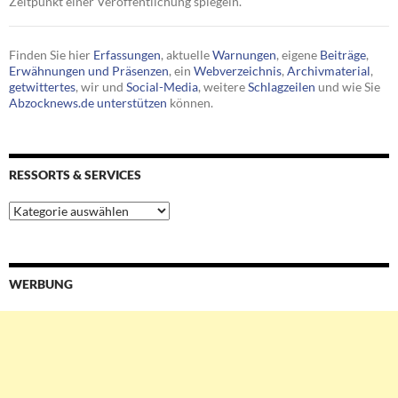
Zeitpunkt einer Veröffentlichung spiegeln.
Finden Sie hier
Erfassungen
, aktuelle
Warnungen
, eigene
Beiträge
,
Erwähnungen und Präsenzen
, ein
Webverzeichnis
,
Archivmaterial
,
getwittertes
, wir und
Social-Media
, weitere
Schlagzeilen
und wie Sie
Abzocknews.de unterstützen
können.
RESSORTS & SERVICES
Ressorts
&
Services
WERBUNG