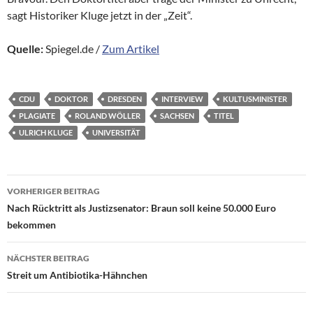
sagt Historiker Kluge jetzt in der „Zeit“.
Quelle:
Spiegel.de /
Zum Artikel
CDU
DOKTOR
DRESDEN
INTERVIEW
KULTUSMINISTER
PLAGIATE
ROLAND WÖLLER
SACHSEN
TITEL
ULRICH KLUGE
UNIVERSITÄT
Beitragsnavigation
VORHERIGER BEITRAG
Nach Rücktritt als Justizsenator: Braun soll keine 50.000 Euro
bekommen
NÄCHSTER BEITRAG
Streit um Antibiotika-Hähnchen