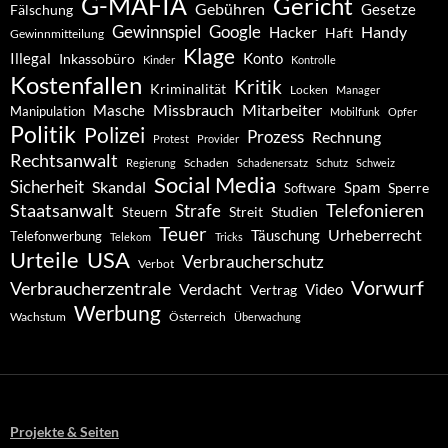
G-MAFIA
Gericht
Gebühren
Gesetze
Fälschung
Gewinnspiel
Google
Handy
Hacker
Haft
Gewinnmitteilung
Klage
Konto
Illegal
Inkassobüro
Kinder
Kontrolle
Kostenfallen
Kritik
Kriminalität
Locken
Manager
Missbrauch
Mitarbeiter
Masche
Manipulation
Mobilfunk
Opfer
Politik
Polizei
Prozess
Rechnung
Protest
Provider
Rechtsanwalt
Schaden
Regierung
Schadenersatz
Schutz
Schweiz
Social Media
Sicherheit
Skandal
Spam
Software
Sperre
Staatsanwalt
Telefonieren
Strafe
Studien
Steuern
Streit
Teuer
Urheberrecht
Täuschung
Telefonwerbung
Telekom
Tricks
Urteile
USA
Verbraucherschutz
Verbot
Vorwurf
Verbraucherzentrale
Verdacht
Video
Vertrag
Werbung
Wachstum
Österreich
Überwachung
Projekte & Seiten