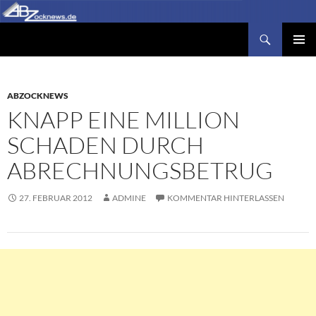
Zum
Inhalt
Suchen
Abzocknews.de
springen
PRIMÄR
MENÜ
ABZOCKNEWS
KNAPP EINE MILLION
SCHADEN DURCH
ABRECHNUNGSBETRUG
27. FEBRUAR 2012
ADMINE
KOMMENTAR HINTERLASSEN