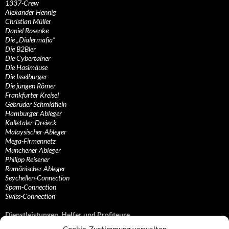
1337-Crew
Alexander Hennig
Christian Müller
Daniel Rosenke
Die „Dialermafia“
Die B2Bler
Die Cybertainer
Die Hasimäuse
Die Isselburger
Die jungen Römer
Frankfurter Kreisel
Gebrüder Schmidtlein
Hamburger Ableger
Kalletaler-Dreieck
Malaysischer-Ableger
Mega-Firmennetz
Münchener Ableger
Philipp Reisener
Rumänischer Ableger
Seychellen-Connection
Spam-Connection
Swiss-Connection
Dienstleistungen, Helfer und Profiteure