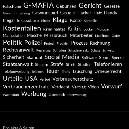
G-MAFIA
Gericht
Gebühren
Gesetze
Fälschung
Gewinnspiel
Google
Handy
Hacker
Haft
Gewinnmitteilung
Klage
Konto
Illegal
Inkassobüro
Kinder
Kontrolle
Kostenfallen
Kritik
Kriminalität
Locken
Manager
Missbrauch
Mitarbeiter
Masche
Manipulation
Mobilfunk
Opfer
Politik
Polizei
Prozess
Rechnung
Protest
Provider
Rechtsanwalt
Schaden
Regierung
Schadenersatz
Schutz
Schweiz
Social Media
Sicherheit
Skandal
Spam
Software
Sperre
Staatsanwalt
Telefonieren
Strafe
Studien
Steuern
Streit
Teuer
Urheberrecht
Täuschung
Telefonwerbung
Telekom
Tricks
Urteile
USA
Verbraucherschutz
Verbot
Vorwurf
Verbraucherzentrale
Verdacht
Video
Vertrag
Werbung
Wachstum
Österreich
Überwachung
Projekte & Seiten