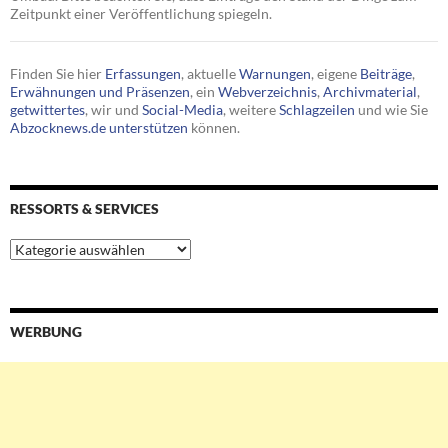
Zeitpunkt einer Veröffentlichung spiegeln.
Finden Sie hier
Erfassungen
, aktuelle
Warnungen
, eigene
Beiträge
,
Erwähnungen und Präsenzen
, ein
Webverzeichnis
,
Archivmaterial
,
getwittertes
, wir und
Social-Media
, weitere
Schlagzeilen
und wie Sie
Abzocknews.de unterstützen
können.
RESSORTS & SERVICES
Ressorts
&
Services
WERBUNG