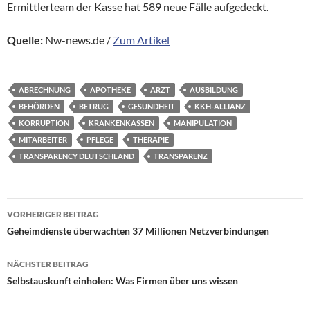
Ermittlerteam der Kasse hat 589 neue Fälle aufgedeckt.
Quelle:
Nw-news.de /
Zum Artikel
ABRECHNUNG
APOTHEKE
ARZT
AUSBILDUNG
BEHÖRDEN
BETRUG
GESUNDHEIT
KKH-ALLIANZ
KORRUPTION
KRANKENKASSEN
MANIPULATION
MITARBEITER
PFLEGE
THERAPIE
TRANSPARENCY DEUTSCHLAND
TRANSPARENZ
Beitragsnavigation
VORHERIGER BEITRAG
Geheimdienste überwachten 37 Millionen Netzverbindungen
NÄCHSTER BEITRAG
Selbstauskunft einholen: Was Firmen über uns wissen