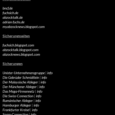
bncf.de
fuchsich.de
abzocktalk.de
adrian-fuchs.de
myabzocknews.blogspot.com
Sicherungsseiten
fuchsich.blogspot.com
abzocktalk.blogspot.com
abzocknews.blogspot.com
Sicherungen
Unister-Unternehmensgruppe
|
info
Die Gebrüder Schmidtlein
|
info
Der Malaysische Ableger
|
info
Der Münchener Ableger
|
info
Das Mega-Firmennetz
|
info
Die Swiss-Connection
|
info
Rumänischer Ableger
|
info
Hamburger Ableger
|
info
Frankfurter Kreisel
|
info
Spam-Connection
|
info