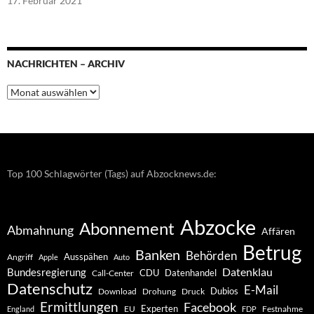
17. Februar 2021
NACHRICHTEN – ARCHIV
Nachrichten
–
Archiv
Top 100 Schlagwörter (Tags) auf Abzocknews.de:
Abzocke
Abonnement
Abmahnung
Affären
Betrug
Banken
Behörden
Ausspähen
Angriff
Apple
Auto
Datenklau
Bundesregierung
CDU
Datenhandel
Call-Center
Datenschutz
E-Mail
Dubios
Drohung
Download
Druck
Ermittlungen
Facebook
Experten
EU
Festnahme
England
FDP