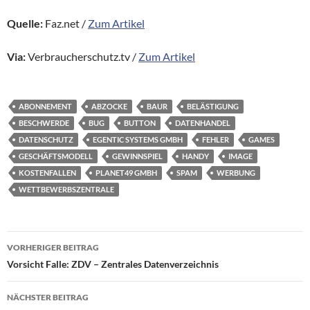
Quelle:
Faz.net /
Zum Artikel
Via:
Verbraucherschutz.tv /
Zum Artikel
ABONNEMENT
ABZOCKE
BAUR
BELÄSTIGUNG
BESCHWERDE
BUG
BUTTON
DATENHANDEL
DATENSCHUTZ
EGENTIC SYSTEMS GMBH
FEHLER
GAMES
GESCHÄFTSMODELL
GEWINNSPIEL
HANDY
IMAGE
KOSTENFALLEN
PLANET49 GMBH
SPAM
WERBUNG
WETTBEWERBSZENTRALE
Beitragsnavigation
VORHERIGER BEITRAG
Vorsicht Falle: ZDV – Zentrales Datenverzeichnis
NÄCHSTER BEITRAG