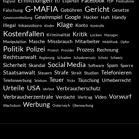
Ermittlungen
Facebook
Experten
EU
Festnahme
England
FDP
G-MAFIA
Gericht
Gebühren
Gesetze
Fälschung
Gewinnspiel
Google
Handy
Hacker
Haft
Gewinnmitteilung
Klage
Konto
Illegal
Inkassobüro
Kinder
Kontrolle
Kostenfallen
Kritik
Kriminalität
Locken
Manager
Missbrauch
Mitarbeiter
Masche
Manipulation
Mobilfunk
Opfer
Politik
Polizei
Prozess
Rechnung
Protest
Provider
Rechtsanwalt
Schaden
Regierung
Schadenersatz
Schutz
Schweiz
Social Media
Sicherheit
Skandal
Spam
Software
Sperre
Staatsanwalt
Telefonieren
Strafe
Studien
Steuern
Streit
Teuer
Urheberrecht
Täuschung
Telefonwerbung
Telekom
Tricks
Urteile
USA
Verbraucherschutz
Verbot
Vorwurf
Verbraucherzentrale
Verdacht
Video
Vertrag
Werbung
Wachstum
Österreich
Überwachung