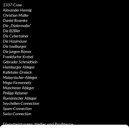
1337-Crew
Alexander Hennig
Christian Müller
Daniel Rosenke
Die „Dialermafia“
Die B2Bler
Die Cybertainer
Die Hasimäuse
Die Isselburger
Die jungen Römer
Frankfurter Kreisel
Gebrüder Schmidtlein
Hamburger Ableger
Kalletaler-Dreieck
Malaysischer-Ableger
Mega-Firmennetz
Münchener Ableger
Philipp Reisener
Rumänischer Ableger
Seychellen-Connection
Spam-Connection
Swiss-Connection
Dienstleistungen, Helfer und Profiteure