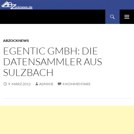
Zum
Inhalt
Suchen
Abzocknews.de
springen
PRIMÄR
MENÜ
ABZOCKNEWS
EGENTIC GMBH: DIE
DATENSAMMLER AUS
SULZBACH
9. MÄRZ 2012
ADMINE
4 KOMMENTARE