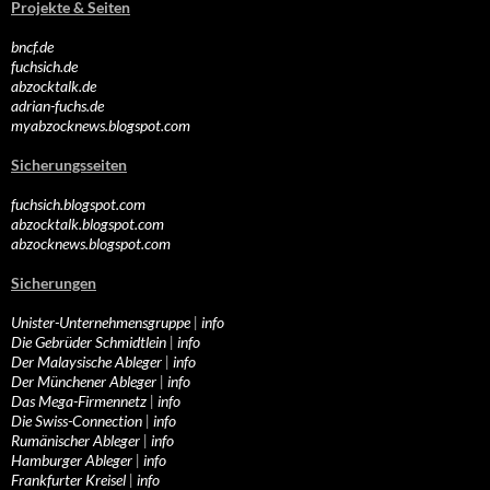
Projekte & Seiten
bncf.de
fuchsich.de
abzocktalk.de
adrian-fuchs.de
myabzocknews.blogspot.com
Sicherungsseiten
fuchsich.blogspot.com
abzocktalk.blogspot.com
abzocknews.blogspot.com
Sicherungen
Unister-Unternehmensgruppe
|
info
Die Gebrüder Schmidtlein
|
info
Der Malaysische Ableger
|
info
Der Münchener Ableger
|
info
Das Mega-Firmennetz
|
info
Die Swiss-Connection
|
info
Rumänischer Ableger
|
info
Hamburger Ableger
|
info
Frankfurter Kreisel
|
info