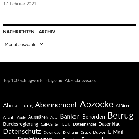
17. Februar 2021
NACHRICHTEN – ARCHIV
Nachrichten
–
Archiv
Top 100 Schlagwörter (Tags) auf Abzocknews.de:
Abzocke
Abonnement
Abmahnung
Affären
Betrug
Banken
Behörden
Ausspähen
Angriff
Apple
Auto
Datenklau
Bundesregierung
CDU
Datenhandel
Call-Center
Datenschutz
E-Mail
Dubios
Drohung
Download
Druck