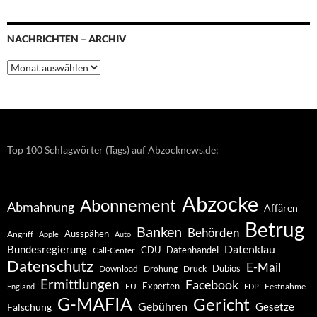
NACHRICHTEN – ARCHIV
Nachrichten
–
Archiv
Top 100 Schlagwörter (Tags) auf Abzocknews.de:
Abzocke
Abonnement
Abmahnung
Affären
Betrug
Banken
Behörden
Ausspähen
Angriff
Apple
Auto
Datenklau
Bundesregierung
CDU
Datenhandel
Call-Center
Datenschutz
E-Mail
Dubios
Drohung
Download
Druck
Ermittlungen
Facebook
Experten
EU
Festnahme
England
FDP
G-MAFIA
Gericht
Gebühren
Gesetze
Fälschung