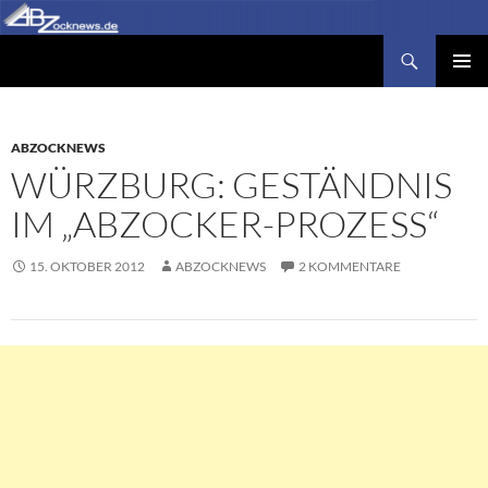
Zum
Inhalt
Suchen
Abzocknews.de
springen
PRIMÄR
MENÜ
ABZOCKNEWS
WÜRZBURG: GESTÄNDNIS
IM „ABZOCKER-PROZESS“
15. OKTOBER 2012
ABZOCKNEWS
2 KOMMENTARE