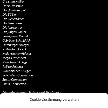
Christian Müller
Daniel Rosenke
Die „Dialermafia“
Die B2Bler
Die Cybertainer
Die Hasimäuse
Die Isselburger
Die jungen Römer
Frankfurter Kreisel
Gebrüder Schmidtlein
Hamburger Ableger
Kalletaler-Dreieck
Malaysischer-Ableger
Mega-Firmennetz
Münchener Ableger
Philipp Reisener
Rumänischer Ableger
Seychellen-Connection
Spam-Connection
Swiss-Connection
Dienstleistungen, Helfer und Profiteure
Cookie-Zustimmung verwalten
Anonymisierungsdienste, VPN- und Web-Proxy…
Anwaltliche Vertretungen, Kanzleien und Juristen