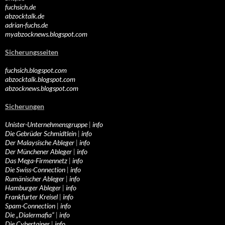
fuchsich.de
abzocktalk.de
adrian-fuchs.de
myabzocknews.blogspot.com
Sicherungsseiten
fuchsich.blogspot.com
abzocktalk.blogspot.com
abzocknews.blogspot.com
Sicherungen
Unister-Unternehmensgruppe
|
info
Die Gebrüder Schmidtlein
|
info
Der Malaysische Ableger
|
info
Der Münchener Ableger
|
info
Das Mega-Firmennetz
|
info
Die Swiss-Connection
|
info
Rumänischer Ableger
|
info
Hamburger Ableger
|
info
Frankfurter Kreisel
|
info
Spam-Connection
|
info
Die „Dialermafia“
|
info
Die Cybertainer
|
info