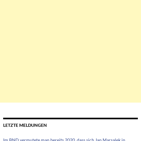
LETZTE MELDUNGEN
Im BND vermutete man bereits 2020, dass sich Jan Marsalek in