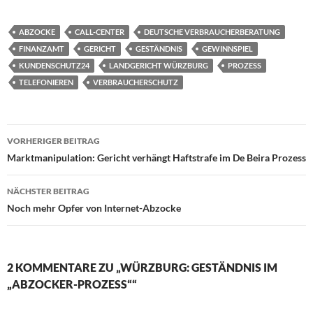
ABZOCKE
CALL-CENTER
DEUTSCHE VERBRAUCHERBERATUNG
FINANZAMT
GERICHT
GESTÄNDNIS
GEWINNSPIEL
KUNDENSCHUTZ24
LANDGERICHT WÜRZBURG
PROZESS
TELEFONIEREN
VERBRAUCHERSCHUTZ
Beitragsnavigation
VORHERIGER BEITRAG
Marktmanipulation: Gericht verhängt Haftstrafe im De Beira Prozess
NÄCHSTER BEITRAG
Noch mehr Opfer von Internet-Abzocke
2 KOMMENTARE ZU „WÜRZBURG: GESTÄNDNIS IM
„ABZOCKER-PROZESS““