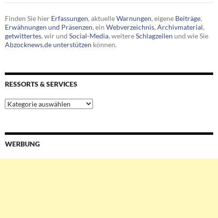
Finden Sie hier
Erfassungen
, aktuelle
Warnungen
, eigene
Beiträge
,
Erwähnungen und Präsenzen
, ein
Webverzeichnis
,
Archivmaterial
,
getwittertes
, wir und
Social-Media
, weitere
Schlagzeilen
und wie Sie
Abzocknews.de unterstützen
können.
RESSORTS & SERVICES
Ressorts
&
Services
WERBUNG