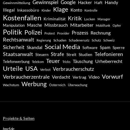
Gewinnspiel
Google
Handy
Hacker
Haft
Gewinnmitteilung
Klage
Konto
Illegal
Inkassobüro
Kinder
Kontrolle
Kostenfallen
Kritik
Kriminalität
Locken
Manager
Missbrauch
Mitarbeiter
Masche
Manipulation
Mobilfunk
Opfer
Politik
Polizei
Prozess
Rechnung
Protest
Provider
Rechtsanwalt
Schaden
Regierung
Schadenersatz
Schutz
Schweiz
Social Media
Sicherheit
Skandal
Spam
Software
Sperre
Staatsanwalt
Telefonieren
Strafe
Studien
Steuern
Streit
Teuer
Urheberrecht
Täuschung
Telefonwerbung
Telekom
Tricks
Urteile
USA
Verbraucherschutz
Verbot
Vorwurf
Verbraucherzentrale
Verdacht
Video
Vertrag
Werbung
Wachstum
Österreich
Überwachung
Projekte & Seiten
bncf.de