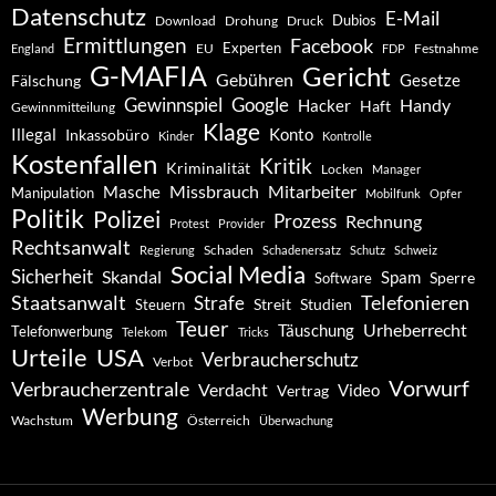
Datenschutz
E-Mail
Dubios
Drohung
Download
Druck
Ermittlungen
Facebook
Experten
EU
Festnahme
England
FDP
G-MAFIA
Gericht
Gebühren
Gesetze
Fälschung
Gewinnspiel
Google
Handy
Hacker
Haft
Gewinnmitteilung
Klage
Konto
Illegal
Inkassobüro
Kinder
Kontrolle
Kostenfallen
Kritik
Kriminalität
Locken
Manager
Missbrauch
Mitarbeiter
Masche
Manipulation
Mobilfunk
Opfer
Politik
Polizei
Prozess
Rechnung
Protest
Provider
Rechtsanwalt
Schaden
Regierung
Schadenersatz
Schutz
Schweiz
Social Media
Sicherheit
Skandal
Spam
Software
Sperre
Staatsanwalt
Telefonieren
Strafe
Studien
Steuern
Streit
Teuer
Urheberrecht
Täuschung
Telefonwerbung
Telekom
Tricks
Urteile
USA
Verbraucherschutz
Verbot
Vorwurf
Verbraucherzentrale
Verdacht
Video
Vertrag
Werbung
Wachstum
Österreich
Überwachung