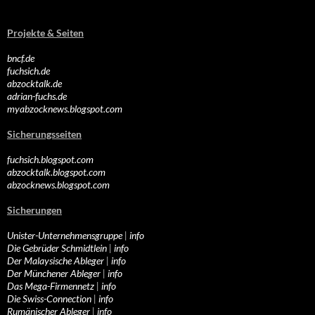
Projekte & Seiten
bncf.de
fuchsich.de
abzocktalk.de
adrian-fuchs.de
myabzocknews.blogspot.com
Sicherungsseiten
fuchsich.blogspot.com
abzocktalk.blogspot.com
abzocknews.blogspot.com
Sicherungen
Unister-Unternehmensgruppe
|
info
Die Gebrüder Schmidtlein
|
info
Der Malaysische Ableger
|
info
Der Münchener Ableger
|
info
Das Mega-Firmennetz
|
info
Die Swiss-Connection
|
info
Rumänischer Ableger
|
info