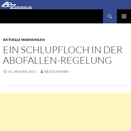
Zum
Inhalt
Suchen
Abzocknews.de
springen
PRIMÄR
MENÜ
AKTUELLE WARNUNGEN
EIN SCHLUPFLOCH IN DER
ABOFALLEN-REGELUNG
11. JANUAR 2013
ABZOCKNEWS