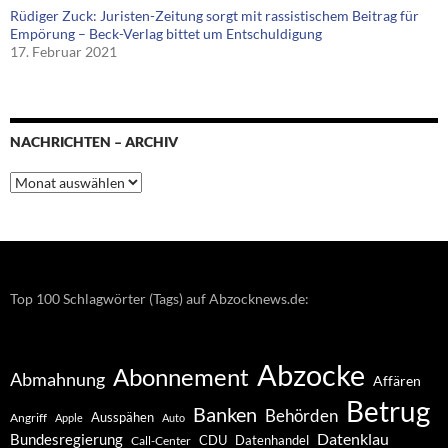
Rüdiger Zuck: Juristen-Zeitung sorgt mit rassistischem Beitrag für
Empörung – Beck-Verlag bittet um Entschuldigung
17. Februar 2021
NACHRICHTEN – ARCHIV
Nachrichten
–
Archiv
Top 100 Schlagwörter (Tags) auf Abzocknews.de:
Abzocke
Abonnement
Abmahnung
Affären
Betrug
Banken
Behörden
Ausspähen
Angriff
Apple
Auto
Datenklau
Bundesregierung
CDU
Datenhandel
Call-Center