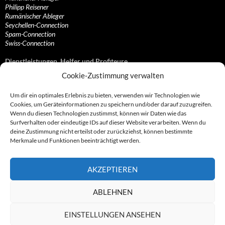
Philipp Reisener
Rumänischer Ableger
Seychellen-Connection
Spam-Connection
Swiss-Connection
Dienstleistungen, Helfer und Profiteure
Cookie-Zustimmung verwalten
Anonymisierungsdienste, VPN- und Web-Proxy…
Anwaltliche Vertretungen, Kanzleien und Juristen
Um dir ein optimales Erlebnis zu bieten, verwenden wir Technologien wie
Bezahlsysteme, Finanzdienstleister und…
Cookies, um Geräteinformationen zu speichern und/oder darauf zuzugreifen.
Bürodienstleister, Firmengründer- und/oder…
Wenn du diesen Technologien zustimmst, können wir Daten wie das
Datenhändler, Adressbroker und zielgerichtetes…
Surfverhalten oder eindeutige IDs auf dieser Website verarbeiten. Wenn du
Hosting, Routing, Provider, Domain-, Web- und…
deine Zustimmung nicht erteilst oder zurückziehst, können bestimmte
Inkasso, Forderungsmanagement und eintreibende…
Merkmale und Funktionen beeinträchtigt werden.
Spieleanbieter, Online- und Browsergames
Onlinecasinos, Glücksspiele, Poker, Roulette & Co.
Partnerprogramme, Vertriebskanäle- und…
AKZEPTIEREN
Telekommunikationsdienstleister, Internet…
Vereine, Verbände, Vereinigungen und Lobbyisten
Web-Rotlichtbezirk, Erotik- und XXX-Anbieter
ABLEHNEN
Sonstige Dienstleister, Profiteure und Kooperationen
EINSTELLUNGEN ANSEHEN