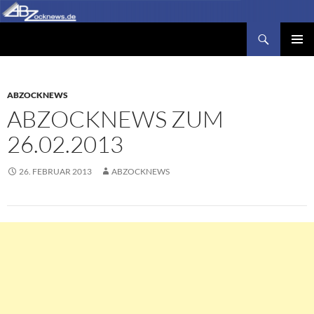
Zum
Inhalt
Suchen
Abzocknews.de
springen
PRIMÄR
MENÜ
ABZOCKNEWS
ABZOCKNEWS ZUM
26.02.2013
26. FEBRUAR 2013
ABZOCKNEWS