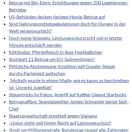
Betrug mit Bio-Eiern: Ermittlungen gegen 200 Legehennen-
Betriebe
US-Behörden decken riesigen Honig-Betrug auf
Sind Nahrungsmittelspekulationen doch für Hunger in der
Welt verantwortlich?
Doch keine Snippets: Leistungsschutzrecht soll in letzter
Minute entschärft werden
Köttbullar: Pferdefleisch in Ikea-Hackbällchen
Stuttgart 21 Betrug um EU-Subventionen?
Plötzliche Abstimmung: Koalition will Google-Steuer
durchs Parlament peitschen
„Mollath wurde in einem Maße, wie es kaum zu beschreiben
ist, Unrecht zugefügt“
Steuertricks im Fokus: Angriff auf Kaffee-Gigant Starbucks
Betrugsaffäre: Skandalpleitier Jürgen Schneider beriet S&K-
Chef
Staatsanwaltschaft ermittelt gegen Vapiano
„Union steht voll hinter Recht auf Leistungsschutz“
Streit um Millionenstrafe: Bundestag stoppt alle Zahlungen