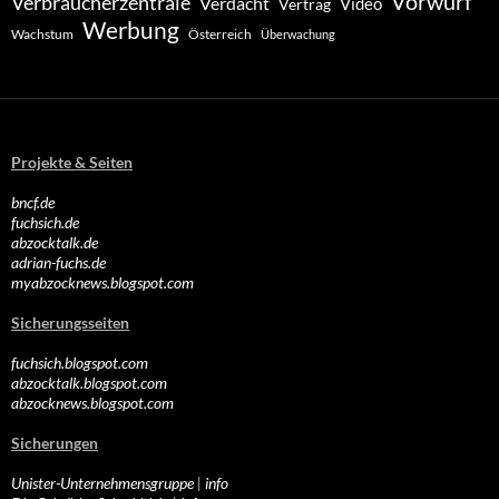
Vorwurf
Verbraucherzentrale
Verdacht
Video
Vertrag
Werbung
Wachstum
Österreich
Überwachung
Projekte & Seiten
bncf.de
fuchsich.de
abzocktalk.de
adrian-fuchs.de
myabzocknews.blogspot.com
Sicherungsseiten
fuchsich.blogspot.com
abzocktalk.blogspot.com
abzocknews.blogspot.com
Sicherungen
Unister-Unternehmensgruppe
|
info