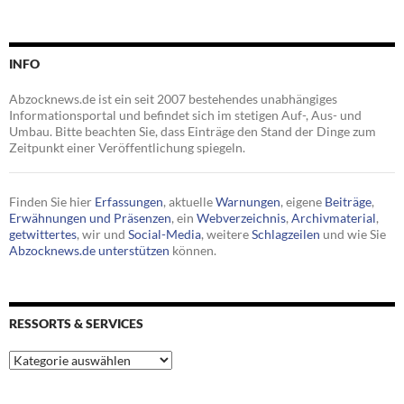
INFO
Abzocknews.de ist ein seit 2007 bestehendes unabhängiges
Informationsportal und befindet sich im stetigen Auf-, Aus- und
Umbau. Bitte beachten Sie, dass Einträge den Stand der Dinge zum
Zeitpunkt einer Veröffentlichung spiegeln.
Finden Sie hier
Erfassungen
, aktuelle
Warnungen
, eigene
Beiträge
,
Erwähnungen und Präsenzen
, ein
Webverzeichnis
,
Archivmaterial
,
getwittertes
, wir und
Social-Media
, weitere
Schlagzeilen
und wie Sie
Abzocknews.de unterstützen
können.
RESSORTS & SERVICES
Ressorts
&
Services