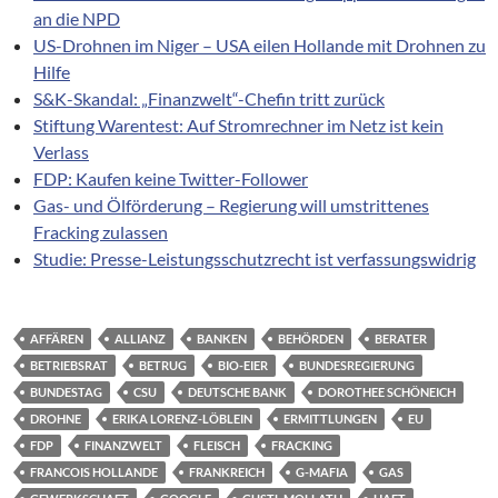
an die NPD
US-Drohnen im Niger – USA eilen Hollande mit Drohnen zu
Hilfe
S&K-Skandal: „Finanzwelt“-Chefin tritt zurück
Stiftung Warentest: Auf Stromrechner im Netz ist kein
Verlass
FDP: Kaufen keine Twitter-Follower
Gas- und Ölförderung – Regierung will umstrittenes
Fracking zulassen
Studie: Presse-Leistungsschutzrecht ist verfassungswidrig
AFFÄREN
ALLIANZ
BANKEN
BEHÖRDEN
BERATER
BETRIEBSRAT
BETRUG
BIO-EIER
BUNDESREGIERUNG
BUNDESTAG
CSU
DEUTSCHE BANK
DOROTHEE SCHÖNEICH
DROHNE
ERIKA LORENZ-LÖBLEIN
ERMITTLUNGEN
EU
FDP
FINANZWELT
FLEISCH
FRACKING
FRANCOIS HOLLANDE
FRANKREICH
G-MAFIA
GAS