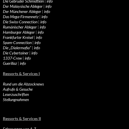
Die Gebrüder Schmidtlein
|
info
Der Malaysische Ableger
|
info
Der Münchener Ableger
|
info
Das Mega-Firmennetz
|
info
Die Swiss-Connection
|
info
Rumänischer Ableger
|
info
Hamburger Ableger
|
info
Frankfurter Kreisel
|
info
Spam-Connection
|
info
Die „Dialermafia“
|
info
Die Cybertainer
|
info
1337-Crew
|
info
Guerillaz
|
info
Ressorts & Services I
Rund um die Abzocknews
Aufrufe & Gesuche
Leserzuschriften
Stellungnahmen
Ressorts & Services II
Erfassungen von A-Z