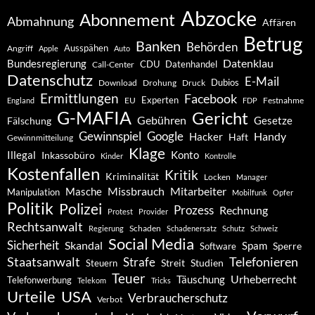
Abzocke
Abonnement
Abmahnung
Affären
Betrug
Banken
Behörden
Ausspähen
Angriff
Apple
Auto
Datenklau
Bundesregierung
CDU
Datenhandel
Call-Center
Datenschutz
E-Mail
Dubios
Drohung
Download
Druck
Ermittlungen
Facebook
Experten
EU
Festnahme
England
FDP
G-MAFIA
Gericht
Gebühren
Gesetze
Fälschung
Gewinnspiel
Google
Handy
Hacker
Haft
Gewinnmitteilung
Klage
Konto
Illegal
Inkassobüro
Kinder
Kontrolle
Kostenfallen
Kritik
Kriminalität
Locken
Manager
Missbrauch
Mitarbeiter
Masche
Manipulation
Mobilfunk
Opfer
Politik
Polizei
Prozess
Rechnung
Protest
Provider
Rechtsanwalt
Schaden
Regierung
Schadenersatz
Schutz
Schweiz
Social Media
Sicherheit
Skandal
Spam
Software
Sperre
Staatsanwalt
Telefonieren
Strafe
Studien
Steuern
Streit
Teuer
Urheberrecht
Täuschung
Telefonwerbung
Telekom
Tricks
Urteile
USA
Verbraucherschutz
Verbot