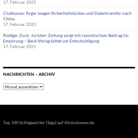
17. Februar 2021
Clubhouse: Ärger wegen Sicherheitslücken und Datentransfer nach
China
17. Februar 2021
Rüdiger Zuck: Juristen-Zeitung sorgt mit rassistischem Beitrag für
Empörung – Beck-Verlag bittet um Entschuldigung
17. Februar 2021
NACHRICHTEN – ARCHIV
Nachrichten
–
Archiv
Top 100 Schlagwörter (Tags) auf Abzocknews.de: