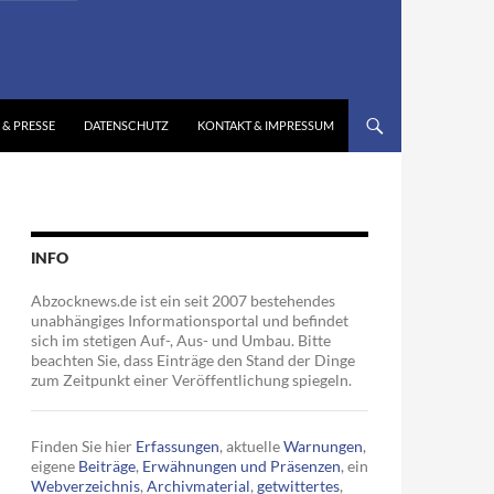
 & PRESSE
DATENSCHUTZ
KONTAKT & IMPRESSUM
INFO
Abzocknews.de ist ein seit 2007 bestehendes
unabhängiges Informationsportal und befindet
sich im stetigen Auf-, Aus- und Umbau. Bitte
beachten Sie, dass Einträge den Stand der Dinge
zum Zeitpunkt einer Veröffentlichung spiegeln.
Finden Sie hier
Erfassungen
, aktuelle
Warnungen
,
eigene
Beiträge
,
Erwähnungen und Präsenzen
, ein
Webverzeichnis
,
Archivmaterial
,
getwittertes
,