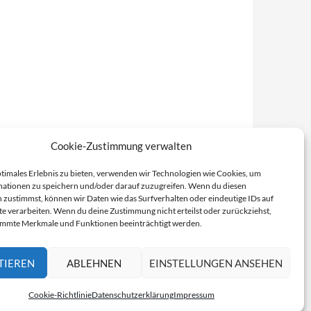
Cookie-Zustimmung verwalten
ptimales Erlebnis zu bieten, verwenden wir Technologien wie Cookies, um
ationen zu speichern und/oder darauf zuzugreifen. Wenn du diesen
 zustimmst, können wir Daten wie das Surfverhalten oder eindeutige IDs auf
te verarbeiten. Wenn du deine Zustimmung nicht erteilst oder zurückziehst,
immte Merkmale und Funktionen beeinträchtigt werden.
TIEREN
ABLEHNEN
EINSTELLUNGEN ANSEHEN
Cookie-Richtlinie
Datenschutzerklärung
Impressum