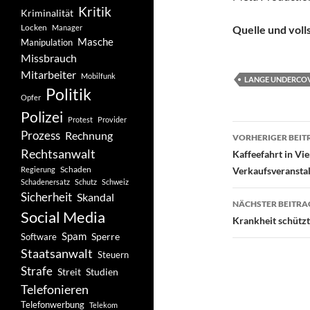
Kritik
Kriminalität
Locken
Manager
Quelle und voll
Masche
Manipulation
Missbrauch
Mitarbeiter
Mobilfunk
LANGE UNDERCO
Politik
Opfer
Polizei
Protest
Provider
Beitragsn
Prozess
Rechnung
VORHERIGER BEIT
Rechtsanwalt
Kaffeefahrt in Vi
Schaden
Regierung
Verkaufsveransta
Schadenersatz
Schutz
Schweiz
Sicherheit
Skandal
NÄCHSTER BEITRA
Social Media
Krankheit schütz
Spam
Software
Sperre
Staatsanwalt
Steuern
Strafe
Studien
Streit
Telefonieren
Telefonwerbung
Telekom