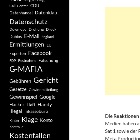
CDU
Call-Center
Datenklau
Datenhandel
Datenschutz
Drohung
Download
Druck
E-Mail
Dubios
England
Ermittlungen
EU
Facebook
Experten
Fälschung
Festnahme
FDP
G-MAFIA
Gericht
Gebühren
Gesetze
Gewinnmitteilung
Gewinnspiel
Google
Handy
Hacker
Haft
Illegal
Inkassobüro
Die
Reaktionen
Klage
Konto
Kinder
Medien haben au
Kontrolle
Sat 1 sowie der
Kostenfallen
Meta Productions