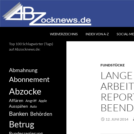
Zum
Inhalt
springen
Suchen
Abzocknews.de
WEBVERZEICHNIS
INDEX VON A-Z
SOCIAL-ME
Ihr unabhängiges
Top 100 Schlagwörter (Tags)
Informationsportal
auf Abzocknews.de:
FUNDSTÜCKE
Abmahnung
LANGE
Abonnement
ARBEIT
Abzocke
REPOR
Affären
Angriff
Apple
BEEND
Ausspähen
Auto
Banken
Behörden
12. JUNI 2014
Betrug
Bundesregierung