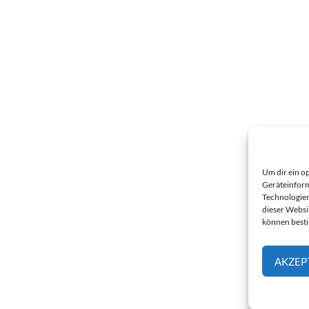
Um dir ein o
Geräteinform
Technologien
dieser Websi
können best
AKZEP