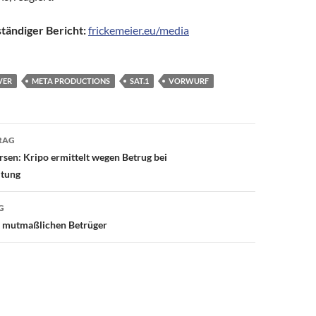
ständiger Bericht:
frickemeier.eu/media
VER
META PRODUCTIONS
SAT.1
VORWURF
avigation
RAG
ersen: Kripo ermittelt wegen Betrug bei
ltung
G
t mutmaßlichen Betrüger