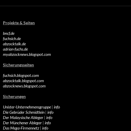
Projekte & Seiten
bncf.de
fuchsich.de
abzocktalk.de
adrian-fuchs.de
myabzocknews.blogspot.com
Sicherungsseiten
fuchsich.blogspot.com
abzocktalk.blogspot.com
abzocknews.blogspot.com
Sicherungen
Unister-Unternehmensgruppe
|
info
Die Gebrüder Schmidtlein
|
info
Der Malaysische Ableger
|
info
Der Münchener Ableger
|
info
Das Mega-Firmennetz
|
info