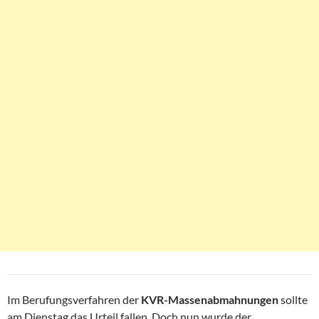
Im Berufungsverfahren der
KVR-Massenabmahnungen
sollte
am Dienstag das Urteil fallen. Doch nun wurde der