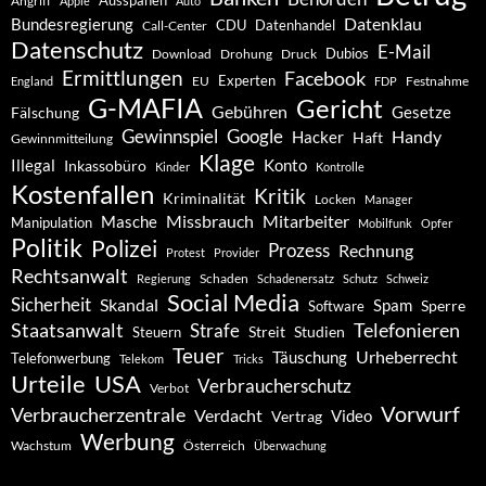
Ausspähen
Angriff
Apple
Auto
Datenklau
Bundesregierung
CDU
Datenhandel
Call-Center
Datenschutz
E-Mail
Dubios
Drohung
Download
Druck
Ermittlungen
Facebook
Experten
EU
Festnahme
England
FDP
G-MAFIA
Gericht
Gebühren
Gesetze
Fälschung
Gewinnspiel
Google
Handy
Hacker
Haft
Gewinnmitteilung
Klage
Konto
Illegal
Inkassobüro
Kinder
Kontrolle
Kostenfallen
Kritik
Kriminalität
Locken
Manager
Missbrauch
Mitarbeiter
Masche
Manipulation
Mobilfunk
Opfer
Politik
Polizei
Prozess
Rechnung
Protest
Provider
Rechtsanwalt
Schaden
Regierung
Schadenersatz
Schutz
Schweiz
Social Media
Sicherheit
Skandal
Spam
Software
Sperre
Staatsanwalt
Telefonieren
Strafe
Studien
Steuern
Streit
Teuer
Urheberrecht
Täuschung
Telefonwerbung
Telekom
Tricks
Urteile
USA
Verbraucherschutz
Verbot
Vorwurf
Verbraucherzentrale
Verdacht
Video
Vertrag
Werbung
Wachstum
Österreich
Überwachung