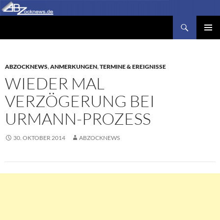
Zum
Inhalt
Suchen
Abzocknews.de
springen
PRIMÄR
MENÜ
ABZOCKNEWS
,
ANMERKUNGEN
,
TERMINE & EREIGNISSE
WIEDER MAL
VERZÖGERUNG BEI
URMANN-PROZESS
30. OKTOBER 2014
ABZOCKNEWS