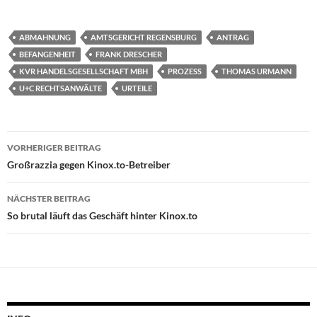
ABMAHNUNG
AMTSGERICHT REGENSBURG
ANTRAG
BEFANGENHEIT
FRANK DRESCHER
KVR HANDELSGESELLSCHAFT MBH
PROZESS
THOMAS URMANN
U+C RECHTSANWÄLTE
URTEILE
Beitragsnavigation
VORHERIGER BEITRAG
Großrazzia gegen Kinox.to-Betreiber
NÄCHSTER BEITRAG
So brutal läuft das Geschäft hinter Kinox.to