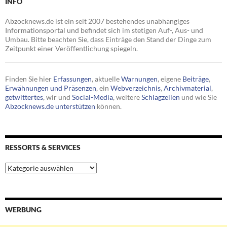
INFO
Abzocknews.de ist ein seit 2007 bestehendes unabhängiges
Informationsportal und befindet sich im stetigen Auf-, Aus- und
Umbau. Bitte beachten Sie, dass Einträge den Stand der Dinge zum
Zeitpunkt einer Veröffentlichung spiegeln.
Finden Sie hier
Erfassungen
, aktuelle
Warnungen
, eigene
Beiträge
,
Erwähnungen und Präsenzen
, ein
Webverzeichnis
,
Archivmaterial
,
getwittertes
, wir und
Social-Media
, weitere
Schlagzeilen
und wie Sie
Abzocknews.de unterstützen
können.
RESSORTS & SERVICES
Ressorts
&
Services
WERBUNG