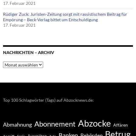
17. Februar 2021
Rüdiger Zuck: Juristen-Zeitung sorgt mit rassistischem Beitrag für
Empörung – Beck-Verlag bittet um Entschuldigung
17. Februar 2021
NACHRICHTEN – ARCHIV
Nachrichten
–
Archiv
Top 100 Schlagwörter (Tags) auf Abzocknews.de:
Abzocke
Abonnement
Abmahnung
Affären
Betrug
Banken
Behörden