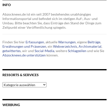
INFO
Abzocknews.de ist ein seit 2007 bestehendes unabhängiges
Informationsportal und befindet sich im stetigen Auf-, Aus- und
Umbau. Bitte beachten Sie, dass Einträge den Stand der Dinge zum
Zeitpunkt einer Veröffentlichung spiegeln.
Finden Sie hier
Erfassungen
, aktuelle
Warnungen
, eigene
Beiträge
,
Erwähnungen und Präsenzen
, ein
Webverzeichnis
,
Archivmaterial
,
getwittertes
, wir und
Social-Media
, weitere
Schlagzeilen
und wie Sie
Abzocknews.de unterstützen
können.
RESSORTS & SERVICES
Ressorts
&
Services
WERBUNG