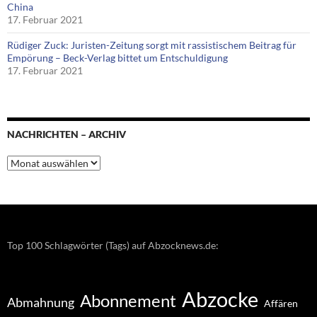
China
17. Februar 2021
Rüdiger Zuck: Juristen-Zeitung sorgt mit rassistischem Beitrag für
Empörung – Beck-Verlag bittet um Entschuldigung
17. Februar 2021
NACHRICHTEN – ARCHIV
Nachrichten
–
Archiv
Top 100 Schlagwörter (Tags) auf Abzocknews.de:
Abzocke
Abonnement
Abmahnung
Affären