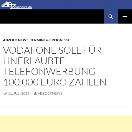
Zum
Inhalt
Suchen
Abzocknews.de
springen
PRIMÄR
MENÜ
ABZOCKNEWS
,
TERMINE & EREIGNISSE
VODAFONE SOLL FÜR
UNERLAUBTE
TELEFONWERBUNG
100.000 EURO ZAHLEN
11. JULI 2019
ABZOCKNEWS