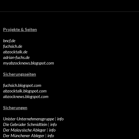
Projekte & Seiten
bncf.de
fuchsich.de
abzocktalk.de
adrian-fuchs.de
myabzocknews.blogspot.com
Sicherungsseiten
fuchsich.blogspot.com
abzocktalk.blogspot.com
abzocknews.blogspot.com
Sicherungen
Unister-Unternehmensgruppe
|
info
Die Gebrüder Schmidtlein
|
info
Der Malaysische Ableger
|
info
Der Münchener Ableger
|
info