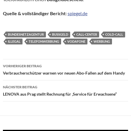
Quelle & vollständiger Bericht:
spiegel.de
BUNDESNETZAGENTUR
BUSSGELD
CALL-CENTER
COLD-CALL
ILLEGAL
TELEFONWERBUNG
VODAFONE
WERBUNG
Beitragsnavigation
VORHERIGER BEITRAG
Verbraucherschützer warnen vor neuen Abo-Fallen auf dem Handy
NÄCHSTER BEITRAG
LENOVA aus Prag stellt Rechnung für ‚Service für Erwachsene“