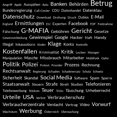
Betrug
Banken
Behörden
Ausspähen
Angriff
Apple
Auto
Datenklau
Bundesregierung
CDU
Datenhandel
Call-Center
Datenschutz
E-Mail
Dubios
Drohung
Download
Druck
Ermittlungen
Facebook
Experten
EU
Festnahme
England
FDP
G-MAFIA
Gericht
Gebühren
Gesetze
Fälschung
Gewinnspiel
Google
Handy
Hacker
Haft
Gewinnmitteilung
Klage
Konto
Illegal
Inkassobüro
Kinder
Kontrolle
Kostenfallen
Kritik
Kriminalität
Locken
Manager
Missbrauch
Mitarbeiter
Masche
Manipulation
Mobilfunk
Opfer
Politik
Polizei
Prozess
Rechnung
Protest
Provider
Rechtsanwalt
Schaden
Regierung
Schadenersatz
Schutz
Schweiz
Social Media
Sicherheit
Skandal
Spam
Software
Sperre
Staatsanwalt
Telefonieren
Strafe
Studien
Steuern
Streit
Teuer
Urheberrecht
Täuschung
Telefonwerbung
Telekom
Tricks
Urteile
USA
Verbraucherschutz
Verbot
Vorwurf
Verbraucherzentrale
Verdacht
Video
Vertrag
Werbung
Wachstum
Österreich
Überwachung