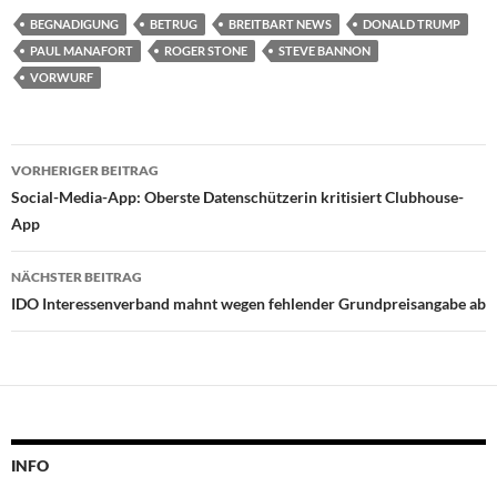
BEGNADIGUNG
BETRUG
BREITBART NEWS
DONALD TRUMP
PAUL MANAFORT
ROGER STONE
STEVE BANNON
VORWURF
Beitragsnavigation
VORHERIGER BEITRAG
Social-Media-App: Oberste Datenschützerin kritisiert Clubhouse-
App
NÄCHSTER BEITRAG
IDO Interessenverband mahnt wegen fehlender Grundpreisangabe ab
INFO