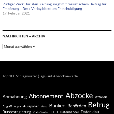
Rüdiger Zuck: Juristen-Zeitung sorgt mit rassistischem Beitrag für
Empörung – Beck-Verlag bittet um Entschuldigung
17. Februar 2021
NACHRICHTEN – ARCHIV
Nachrichten
–
Archiv
Top 100 Schlagwörter (Tags) auf Abzocknews.de:
Abzocke
Abonnement
Abmahnung
Affären
Betrug
Banken
Behörden
Ausspähen
Angriff
Apple
Auto
Datenklau
Bundesregierung
CDU
Datenhandel
Call-Center