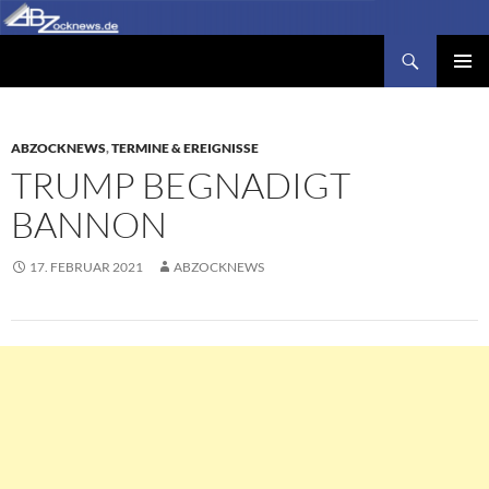
Zum
Inhalt
Suchen
Abzocknews.de
springen
PRIMÄR
MENÜ
ABZOCKNEWS
,
TERMINE & EREIGNISSE
TRUMP BEGNADIGT
BANNON
17. FEBRUAR 2021
ABZOCKNEWS