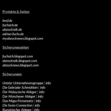
Projekte & Seiten
bncf.de
fuchsich.de
abzocktalk.de
adrian-fuchs.de
myabzocknews.blogspot.com
Sicherungsseiten
fuchsich.blogspot.com
abzocktalk.blogspot.com
abzocknews.blogspot.com
Sicherungen
Unister-Unternehmensgruppe
|
info
Die Gebrüder Schmidtlein
|
info
Der Malaysische Ableger
|
info
Der Münchener Ableger
|
info
Das Mega-Firmennetz
|
info
Die Swiss-Connection
|
info
Rumänischer Ableger
|
info