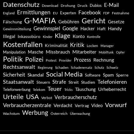
Datenschutz
E-Mail
Dubios
Drohung
Download
Druck
Ermittlungen
Facebook
Experten
EU
Festnahme
England
FDP
G-MAFIA
Gericht
Gebühren
Gesetze
Fälschung
Gewinnspiel
Google
Handy
Hacker
Haft
Gewinnmitteilung
Klage
Konto
Illegal
Inkassobüro
Kinder
Kontrolle
Kostenfallen
Kritik
Kriminalität
Locken
Manager
Missbrauch
Mitarbeiter
Masche
Manipulation
Mobilfunk
Opfer
Politik
Polizei
Prozess
Rechnung
Protest
Provider
Rechtsanwalt
Schaden
Regierung
Schadenersatz
Schutz
Schweiz
Social Media
Sicherheit
Skandal
Spam
Software
Sperre
Staatsanwalt
Telefonieren
Strafe
Studien
Steuern
Streit
Teuer
Urheberrecht
Täuschung
Telefonwerbung
Telekom
Tricks
Urteile
USA
Verbraucherschutz
Verbot
Vorwurf
Verbraucherzentrale
Verdacht
Video
Vertrag
Werbung
Wachstum
Österreich
Überwachung