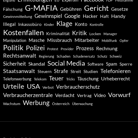
Experten
EU
Festnahme
England
FDP
G-MAFIA
Gericht
Gebühren
Gesetze
Fälschung
Gewinnspiel
Google
Handy
Hacker
Haft
Gewinnmitteilung
Klage
Konto
Illegal
Inkassobüro
Kinder
Kontrolle
Kostenfallen
Kritik
Kriminalität
Locken
Manager
Missbrauch
Mitarbeiter
Masche
Manipulation
Mobilfunk
Opfer
Politik
Polizei
Prozess
Rechnung
Protest
Provider
Rechtsanwalt
Schaden
Regierung
Schadenersatz
Schutz
Schweiz
Social Media
Sicherheit
Skandal
Spam
Software
Sperre
Staatsanwalt
Telefonieren
Strafe
Studien
Steuern
Streit
Teuer
Urheberrecht
Täuschung
Telefonwerbung
Telekom
Tricks
Urteile
USA
Verbraucherschutz
Verbot
Vorwurf
Verbraucherzentrale
Verdacht
Video
Vertrag
Werbung
Wachstum
Österreich
Überwachung