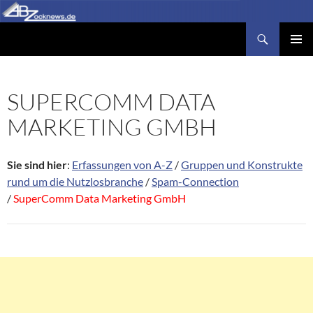
Zum
Inhalt
Suchen
Abzocknews.de
springen
PRIMÄR
MENÜ
SUPERCOMM DATA
MARKETING GMBH
Sie sind hier
:
Erfassungen von A-Z
/
Gruppen und Konstrukte
rund um die Nutzlosbranche
/
Spam-Connection
/
SuperComm Data Marketing GmbH