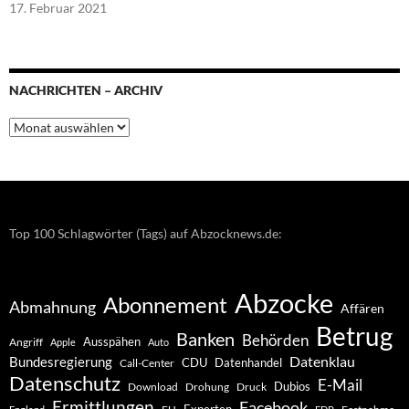
17. Februar 2021
NACHRICHTEN – ARCHIV
Nachrichten
–
Archiv
Top 100 Schlagwörter (Tags) auf Abzocknews.de:
Abzocke
Abonnement
Abmahnung
Affären
Betrug
Banken
Behörden
Ausspähen
Angriff
Apple
Auto
Datenklau
Bundesregierung
CDU
Datenhandel
Call-Center
Datenschutz
E-Mail
Dubios
Drohung
Download
Druck
Ermittlungen
Facebook