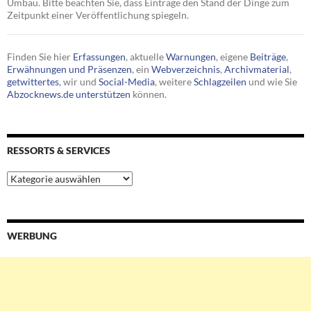
Umbau. Bitte beachten Sie, dass Einträge den Stand der Dinge zum
Zeitpunkt einer Veröffentlichung spiegeln.
Finden Sie hier
Erfassungen
, aktuelle
Warnungen
, eigene
Beiträge
,
Erwähnungen und Präsenzen
, ein
Webverzeichnis
,
Archivmaterial
,
getwittertes
, wir und
Social-Media
, weitere
Schlagzeilen
und wie Sie
Abzocknews.de unterstützen
können.
RESSORTS & SERVICES
Ressorts
&
Services
WERBUNG