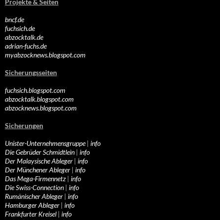
Projekte & Seiten
bncf.de
fuchsich.de
abzocktalk.de
adrian-fuchs.de
myabzocknews.blogspot.com
Sicherungsseiten
fuchsich.blogspot.com
abzocktalk.blogspot.com
abzocknews.blogspot.com
Sicherungen
Unister-Unternehmensgruppe
|
info
Die Gebrüder Schmidtlein
|
info
Der Malaysische Ableger
|
info
Der Münchener Ableger
|
info
Das Mega-Firmennetz
|
info
Die Swiss-Connection
|
info
Rumänischer Ableger
|
info
Hamburger Ableger
|
info
Frankfurter Kreisel
|
info