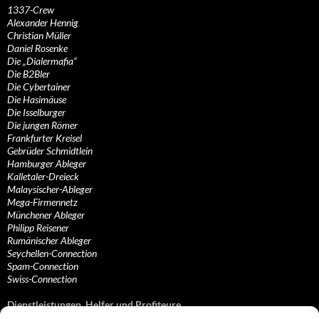
1337-Crew
Alexander Hennig
Christian Müller
Daniel Rosenke
Die „Dialermafia“
Die B2Bler
Die Cybertainer
Die Hasimäuse
Die Isselburger
Die jungen Römer
Frankfurter Kreisel
Gebrüder Schmidtlein
Hamburger Ableger
Kalletaler-Dreieck
Malaysischer-Ableger
Mega-Firmennetz
Münchener Ableger
Philipp Reisener
Rumänischer Ableger
Seychellen-Connection
Spam-Connection
Swiss-Connection
Dienstleistungen, Helfer und Profiteure