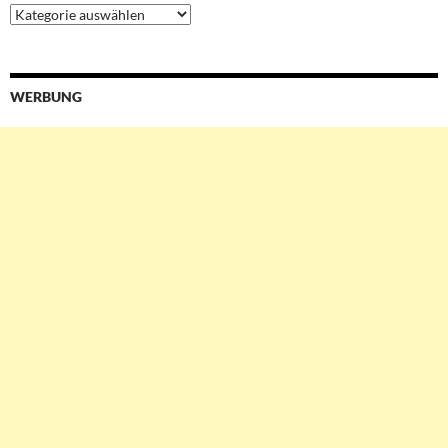
Ressorts
&
Services
WERBUNG