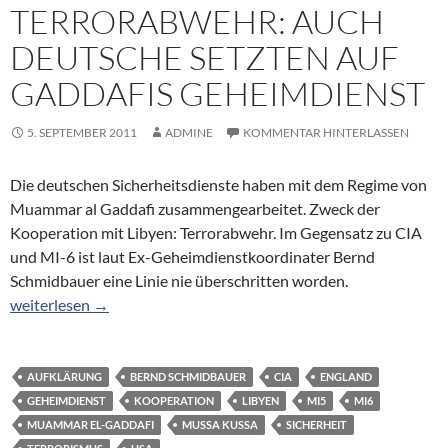
TERRORABWEHR: AUCH
DEUTSCHE SETZTEN AUF
GADDAFIS GEHEIMDIENST
5. SEPTEMBER 2011
ADMINE
KOMMENTAR HINTERLASSEN
Die deutschen Sicherheitsdienste haben mit dem Regime von
Muammar al Gaddafi zusammengearbeitet. Zweck der
Kooperation mit Libyen: Terrorabwehr. Im Gegensatz zu CIA
und MI-6 ist laut Ex-Geheimdienstkoordinater Bernd
Schmidbauer eine Linie nie überschritten worden.
Terrorabwehr: Auch Deutsche setzten auf Gaddafis Geheimdien
weiterlesen
→
AUFKLÄRUNG
BERND SCHMIDBAUER
CIA
ENGLAND
GEHEIMDIENST
KOOPERATION
LIBYEN
MI5
MI6
MUAMMAR EL-GADDAFI
MUSSA KUSSA
SICHERHEIT