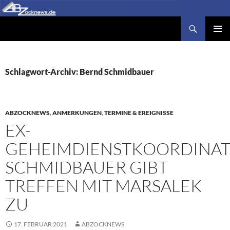
Zum
Inhalt
Suchen
Abzocknews.de
springen
PRIMÄR
MENÜ
Schlagwort-Archiv: Bernd Schmidbauer
ABZOCKNEWS
,
ANMERKUNGEN
,
TERMINE & EREIGNISSE
EX-
GEHEIMDIENSTKOORDINAT
SCHMIDBAUER GIBT
TREFFEN MIT MARSALEK
ZU
17. FEBRUAR 2021
ABZOCKNEWS