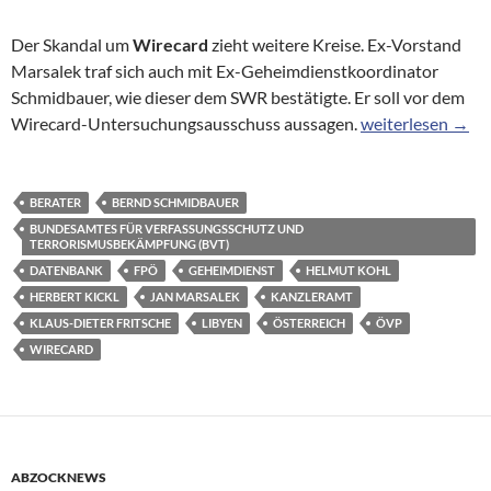
Der Skandal um
Wirecard
zieht weitere Kreise. Ex-Vorstand
Marsalek traf sich auch mit Ex-Geheimdienstkoordinator
Schmidbauer, wie dieser dem SWR bestätigte. Er soll vor dem
Ex-Geheimdienstk
Wirecard-Untersuchungsausschuss aussagen.
weiterlesen
→
BERATER
BERND SCHMIDBAUER
BUNDESAMTES FÜR VERFASSUNGSSCHUTZ UND
TERRORISMUSBEKÄMPFUNG (BVT)
DATENBANK
FPÖ
GEHEIMDIENST
HELMUT KOHL
HERBERT KICKL
JAN MARSALEK
KANZLERAMT
KLAUS-DIETER FRITSCHE
LIBYEN
ÖSTERREICH
ÖVP
WIRECARD
ABZOCKNEWS