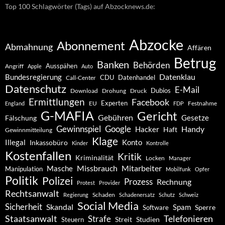
Top 100 Schlagwörter (Tags) auf Abzocknews.de:
Abzocke
Abonnement
Abmahnung
Affären
Betrug
Banken
Behörden
Ausspähen
Angriff
Apple
Auto
Datenklau
Bundesregierung
CDU
Datenhandel
Call-Center
Datenschutz
E-Mail
Dubios
Drohung
Download
Druck
Ermittlungen
Facebook
Experten
EU
Festnahme
England
FDP
G-MAFIA
Gericht
Gebühren
Gesetze
Fälschung
Gewinnspiel
Google
Handy
Hacker
Haft
Gewinnmitteilung
Klage
Konto
Illegal
Inkassobüro
Kinder
Kontrolle
Kostenfallen
Kritik
Kriminalität
Locken
Manager
Missbrauch
Mitarbeiter
Masche
Manipulation
Mobilfunk
Opfer
Politik
Polizei
Prozess
Rechnung
Protest
Provider
Rechtsanwalt
Schaden
Regierung
Schadenersatz
Schutz
Schweiz
Social Media
Sicherheit
Skandal
Spam
Software
Sperre
Staatsanwalt
Telefonieren
Strafe
Studien
Steuern
Streit