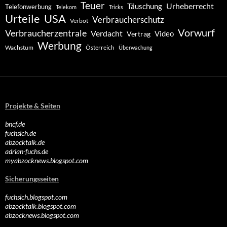
Teuer
Urheberrecht
Täuschung
Telefonwerbung
Telekom
Tricks
Urteile
USA
Verbraucherschutz
Verbot
Vorwurf
Verbraucherzentrale
Verdacht
Video
Vertrag
Werbung
Wachstum
Österreich
Überwachung
Projekte & Seiten
bncf.de
fuchsich.de
abzocktalk.de
adrian-fuchs.de
myabzocknews.blogspot.com
Sicherungsseiten
fuchsich.blogspot.com
abzocktalk.blogspot.com
abzocknews.blogspot.com