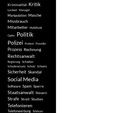
Kritik
Kriminalität
Locken
Manager
Masche
Manipulation
Missbrauch
Mitarbeiter
Mobilfunk
Politik
Opfer
Polizei
Protest
Provider
Prozess
Rechnung
Rechtsanwalt
Schaden
Regierung
Schadenersatz
Schutz
Schweiz
Sicherheit
Skandal
Social Media
Spam
Software
Sperre
Staatsanwalt
Steuern
Strafe
Studien
Streit
Telefonieren
Telefonwerbung
Telekom