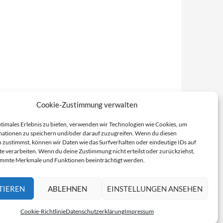
Cookie-Zustimmung verwalten
ptimales Erlebnis zu bieten, verwenden wir Technologien wie Cookies, um
ationen zu speichern und/oder darauf zuzugreifen. Wenn du diesen
 zustimmst, können wir Daten wie das Surfverhalten oder eindeutige IDs auf
te verarbeiten. Wenn du deine Zustimmung nicht erteilst oder zurückziehst,
immte Merkmale und Funktionen beeinträchtigt werden.
TIEREN
ABLEHNEN
EINSTELLUNGEN ANSEHEN
Cookie-Richtlinie
Datenschutzerklärung
Impressum