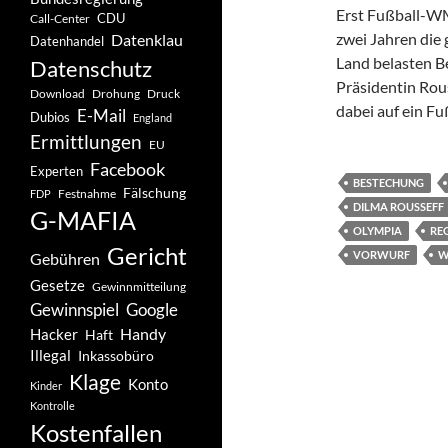
Erst Fußball-WM
CDU
Call-Center
zwei Jahren die 
Datenklau
Datenhandel
Land belasten B
Datenschutz
Präsidentin Rous
Drohung
Download
Druck
dabei auf ein Fu
E-Mail
Dubios
England
Ermittlungen
EU
Facebook
Experten
BESTECHUNG
Fälschung
Festnahme
FDP
DILMA ROUSSEFF
G-MAFIA
OLYMPIA
RE
Gericht
VORWURF
W
Gebühren
Gesetze
Gewinnmitteilung
Gewinnspiel
Google
Handy
Hacker
Haft
Illegal
Inkassobüro
Klage
Konto
Kinder
Kontrolle
Kostenfallen