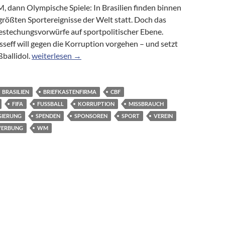
, dann Olympische Spiele: In Brasilien finden binnen
größten Sportereignisse der Welt statt. Doch das
estechungsvorwürfe auf sportpolitischer Ebene.
seff will gegen die Korruption vorgehen – und setzt
WM in Brasilien: Kampf der Korruption
ßballidol.
weiterlesen
→
BRASILIEN
BRIEFKASTENFIRMA
CBF
FIFA
FUSSBALL
KORRUPTION
MISSBRAUCH
GIERUNG
SPENDEN
SPONSOREN
SPORT
VEREIN
ERBUNG
WM