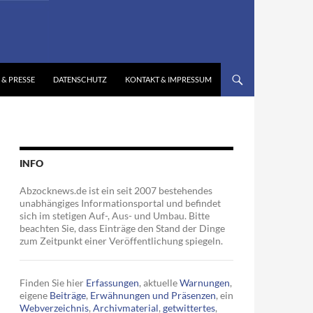
 & PRESSE
DATENSCHUTZ
KONTAKT & IMPRESSUM
INFO
Abzocknews.de ist ein seit 2007 bestehendes
unabhängiges Informationsportal und befindet
sich im stetigen Auf-, Aus- und Umbau. Bitte
beachten Sie, dass Einträge den Stand der Dinge
zum Zeitpunkt einer Veröffentlichung spiegeln.
Finden Sie hier
Erfassungen
, aktuelle
Warnungen
,
eigene
Beiträge
,
Erwähnungen und Präsenzen
, ein
Webverzeichnis
,
Archivmaterial
,
getwittertes
,