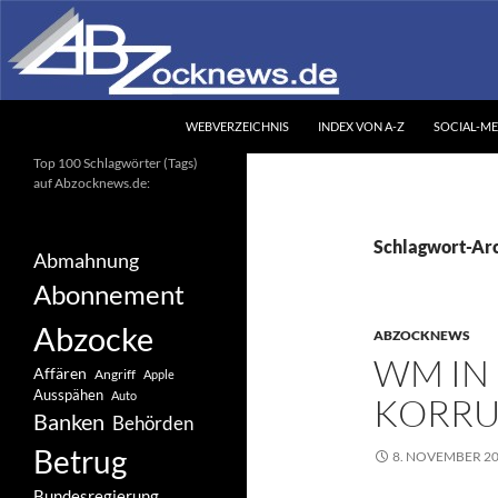
Zum
Inhalt
springen
Suchen
Abzocknews.de
WEBVERZEICHNIS
INDEX VON A-Z
SOCIAL-ME
Ihr unabhängiges
Top 100 Schlagwörter (Tags)
Informationsportal
auf Abzocknews.de:
Schlagwort-Arc
Abmahnung
Abonnement
Abzocke
ABZOCKNEWS
WM IN 
Affären
Angriff
Apple
Ausspähen
Auto
KORRU
Banken
Behörden
Betrug
8. NOVEMBER 2
Bundesregierung