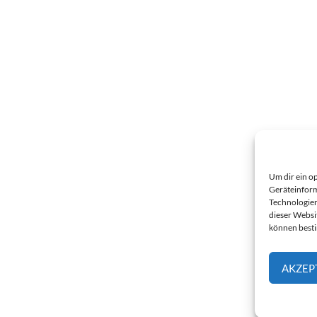
Um dir ein o
Geräteinform
Technologien
dieser Websi
können best
AKZEP