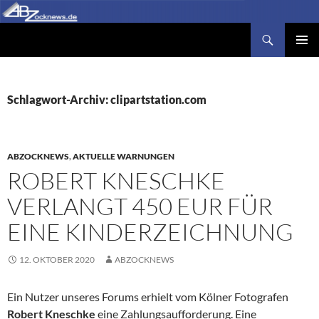
Zum
Inhalt
Suchen
Abzocknews.de
springen
PRIMÄR
MENÜ
Schlagwort-Archiv: clipartstation.com
ABZOCKNEWS
,
AKTUELLE WARNUNGEN
ROBERT KNESCHKE
VERLANGT 450 EUR FÜR
EINE KINDERZEICHNUNG
12. OKTOBER 2020
ABZOCKNEWS
Ein Nutzer unseres Forums erhielt vom Kölner Fotografen
Robert Kneschke
eine Zahlungsaufforderung. Eine