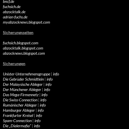
bncf.de
fuchsich.de
abzocktalk.de
adrian-fuchs.de
myabzocknews.blogspot.com
Sicherungsseiten
fuchsich.blogspot.com
abzocktalk.blogspot.com
abzocknews.blogspot.com
Sicherungen
Unister-Unternehmensgruppe
|
info
Die Gebrüder Schmidtlein
|
info
Der Malaysische Ableger
|
info
Der Münchener Ableger
|
info
Das Mega-Firmennetz
|
info
Die Swiss-Connection
|
info
Rumänischer Ableger
|
info
Hamburger Ableger
|
info
Frankfurter Kreisel
|
info
Spam-Connection
|
info
Die „Dialermafia“
|
info