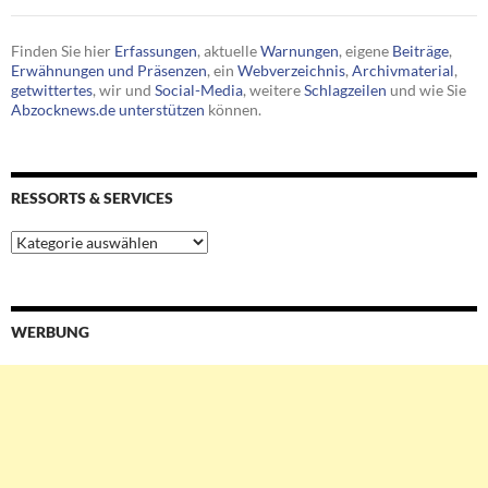
Finden Sie hier
Erfassungen
, aktuelle
Warnungen
, eigene
Beiträge
,
Erwähnungen und Präsenzen
, ein
Webverzeichnis
,
Archivmaterial
,
getwittertes
, wir und
Social-Media
, weitere
Schlagzeilen
und wie Sie
Abzocknews.de unterstützen
können.
RESSORTS & SERVICES
Ressorts
&
Services
WERBUNG