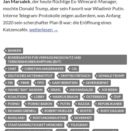
Jan Marsalek
, der heute flüchtige Ex-Wirecard-Manager,
mochte Donald Trump, aber sein Favorit war Wladimir Putin.
Interne Telegram-Protokolle zeigen außerdem, was Anfang
2020 sein scherzhafter Plan B war: die Eröffnung eines
Jan Marsalek, Putin, Donald Trump, die bösen Onk
Katzencafés.
weiterlesen
→
BANKEN
BUNDESAMTES FÜR VERFASSUNGSSCHUTZ UND
TERRORISMUSBEKÄMPFUNG (BVT)
CHAT
CHRISTIAN ANGERMAYER
CIA
DEUTSCHES AKTIENINSTITUT
DMYTRO FIRTASCH
DONALD TRUMP
FBI
FBME
FPÖ
GARY BERNTSEN
GEHEIMDIENST
HAMID "RAY" AKAVAN
ISRAEL
JAN MARSALEK
JOE BIDEN
KOALITION
LOBBY
MARKUS BRAUN
ÖSTERREICH
ÖVP
PORNO
PORNO-BARON
PUTIN
RAZZIA
REPUBLIKANER
RICHARD GRENELL
ROBERT MUELLER
ROSTEC
RUDY GIULIANI
RUSSLAND
RÜSTUNGSINDUSTRIE
SICHERHEIT
STAATSANWALTSCHAFT MÜNCHEN
TELEGRAM