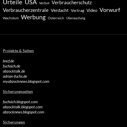
Urteile
USA
Verbraucherschutz
Verbot
Vorwurf
Verbraucherzentrale
Verdacht
Video
Vertrag
Werbung
Wachstum
Österreich
Überwachung
Projekte & Seiten
bncf.de
fuchsich.de
abzocktalk.de
adrian-fuchs.de
myabzocknews.blogspot.com
Sicherungsseiten
fuchsich.blogspot.com
abzocktalk.blogspot.com
abzocknews.blogspot.com
Sicherungen