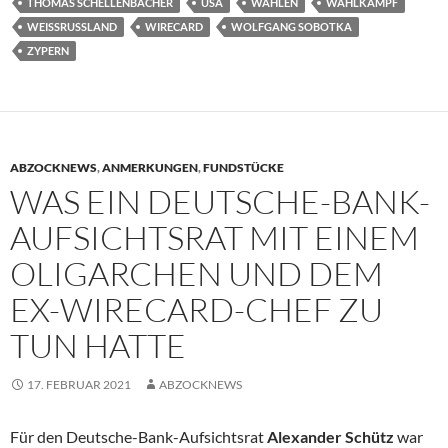
THOMAS SCHELLENBACHER
USA
WAHLEN
WAHLKAMPF
WEISSRUSSLAND
WIRECARD
WOLFGANG SOBOTKA
ZYPERN
ABZOCKNEWS
,
ANMERKUNGEN
,
FUNDSTÜCKE
WAS EIN DEUTSCHE-BANK-
AUFSICHTSRAT MIT EINEM
OLIGARCHEN UND DEM
EX-WIRECARD-CHEF ZU
TUN HATTE
17. FEBRUAR 2021
ABZOCKNEWS
Für den Deutsche-Bank-Aufsichtsrat
Alexander Schütz
war