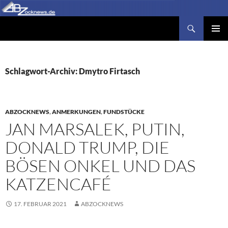
Zum
Inhalt
Suchen
Abzocknews.de
springen
PRIMÄR
MENÜ
Schlagwort-Archiv: Dmytro Firtasch
ABZOCKNEWS
,
ANMERKUNGEN
,
FUNDSTÜCKE
JAN MARSALEK, PUTIN,
DONALD TRUMP, DIE
BÖSEN ONKEL UND DAS
KATZENCAFÉ
17. FEBRUAR 2021
ABZOCKNEWS