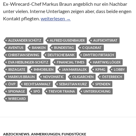
Ex-Wirecard-Chef Markus Braun angeblich nur ein Nachbar
unter vielen. Interne Unterlagen zeigen aber, dass beide engen
Was ein Deutsche-Bank-Aufsichtsrat mit ein
Kontakt pflegten.
weiterlesen
→
ALEXANDER SCHÜTZ
ALFRED GUSENBAUER
AUFSICHTSRAT
AVENTUS
BANKEN
BUNDESTAG
C-QUADRAT
CHRISTIAN SEWING
DEUTSCHE BANK
DMYTRO FIRTASCH
EVA HIEBLINGER-SCHÜTZ
FINANCIAL TIMES
HARTWIG LÖGER
IBIZAGATE
IMMOBILIEN
JAN MARSALEK
KPMG
LOBBY
MARKUS BRAUN
NOVOMATIC
OLIGARCHEN
ÖSTERREICH
ÖVP
RECHTSANWALT
SEBASTIAN KURZ
SPENDEN
SPIONAGE
SPÖ
TREVOR TRAINA
UNTERSUCHUNG
WIRECARD
ABZOCKNEWS
,
ANMERKUNGEN
,
FUNDSTÜCKE