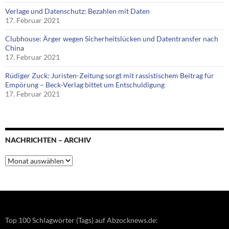
Verlage und Datenschutz: Bezahlen mit Daten
17. Februar 2021
Clubhouse: Ärger wegen Sicherheitslücken und Datentransfer nach
China
17. Februar 2021
Rüdiger Zuck: Juristen-Zeitung sorgt mit rassistischem Beitrag für
Empörung – Beck-Verlag bittet um Entschuldigung
17. Februar 2021
NACHRICHTEN – ARCHIV
Nachrichten
–
Archiv
Top 100 Schlagwörter (Tags) auf Abzocknews.de: