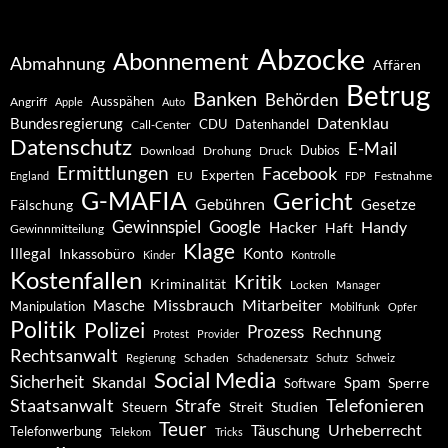
Abzocke
Abonnement
Abmahnung
Affären
Betrug
Banken
Behörden
Ausspähen
Angriff
Apple
Auto
Datenklau
Bundesregierung
CDU
Datenhandel
Call-Center
Datenschutz
E-Mail
Dubios
Drohung
Download
Druck
Ermittlungen
Facebook
Experten
EU
Festnahme
England
FDP
G-MAFIA
Gericht
Gebühren
Gesetze
Fälschung
Gewinnspiel
Google
Handy
Hacker
Haft
Gewinnmitteilung
Klage
Konto
Illegal
Inkassobüro
Kinder
Kontrolle
Kostenfallen
Kritik
Kriminalität
Locken
Manager
Missbrauch
Mitarbeiter
Masche
Manipulation
Mobilfunk
Opfer
Politik
Polizei
Prozess
Rechnung
Protest
Provider
Rechtsanwalt
Schaden
Regierung
Schadenersatz
Schutz
Schweiz
Social Media
Sicherheit
Skandal
Spam
Software
Sperre
Staatsanwalt
Telefonieren
Strafe
Studien
Steuern
Streit
Teuer
Urheberrecht
Täuschung
Telefonwerbung
Telekom
Tricks