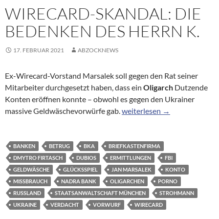
WIRECARD-SKANDAL: DIE
BEDENKEN DES HERRN K.
17. FEBRUAR 2021
ABZOCKNEWS
Ex-Wirecard-Vorstand Marsalek soll gegen den Rat seiner
Mitarbeiter durchgesetzt haben, dass ein
Oligarch
Dutzende
Konten eröffnen konnte – obwohl es gegen den Ukrainer
Wirecard-Skandal: Die Beden
massive Geldwäschevorwürfe gab.
weiterlesen
→
BANKEN
BETRUG
BKA
BRIEFKASTENFIRMA
DMYTRO FIRTASCH
DUBIOS
ERMITTLUNGEN
FBI
GELDWÄSCHE
GLÜCKSSPIEL
JAN MARSALEK
KONTO
MISSBRAUCH
NADRA BANK
OLIGARCHEN
PORNO
RUSSLAND
STAATSANWALTSCHAFT MÜNCHEN
STROHMANN
UKRAINE
VERDACHT
VORWURF
WIRECARD