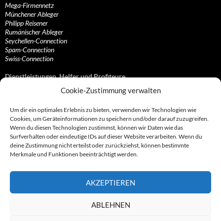
Mega-Firmennetz
Münchener Ableger
Philipp Reisener
Rumänischer Ableger
Seychellen-Connection
Spam-Connection
Swiss-Connection
Dienstleistungen, Helfer und Profiteure
Cookie-Zustimmung verwalten
Anonymisierungsdienste, VPN- und Web-Proxy…
Anwaltliche Vertretungen, Kanzleien und Juristen
Um dir ein optimales Erlebnis zu bieten, verwenden wir Technologien wie
Bezahlsysteme, Finanzdienstleister und…
Cookies, um Geräteinformationen zu speichern und/oder darauf zuzugreifen.
Bürodienstleister, Firmengründer- und/oder…
Wenn du diesen Technologien zustimmst, können wir Daten wie das
Datenhändler, Adressbroker und zielgerichtetes…
Surfverhalten oder eindeutige IDs auf dieser Website verarbeiten. Wenn du
Hosting, Routing, Provider, Domain-, Web- und…
deine Zustimmung nicht erteilst oder zurückziehst, können bestimmte
Inkasso, Forderungsmanagement und eintreibende…
Merkmale und Funktionen beeinträchtigt werden.
Spieleanbieter, Online- und Browsergames
Onlinecasinos, Glücksspiele, Poker, Roulette & Co.
Partnerprogramme, Vertriebskanäle- und…
AKZEPTIEREN
Telekommunikationsdienstleister, Internet…
Vereine, Verbände, Vereinigungen und Lobbyisten
Web-Rotlichtbezirk, Erotik- und XXX-Anbieter
ABLEHNEN
Sonstige Dienstleister, Profiteure und Kooperationen