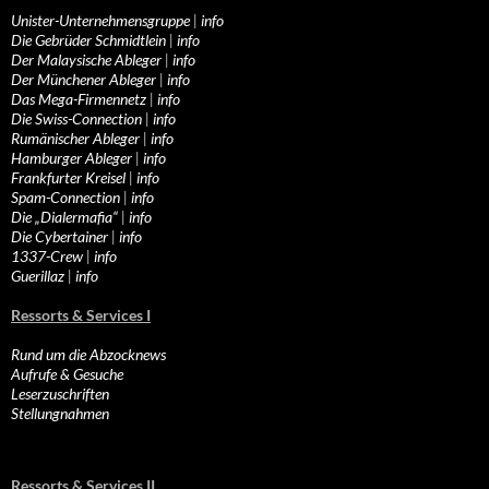
Unister-Unternehmensgruppe
|
info
Die Gebrüder Schmidtlein
|
info
Der Malaysische Ableger
|
info
Der Münchener Ableger
|
info
Das Mega-Firmennetz
|
info
Die Swiss-Connection
|
info
Rumänischer Ableger
|
info
Hamburger Ableger
|
info
Frankfurter Kreisel
|
info
Spam-Connection
|
info
Die „Dialermafia“
|
info
Die Cybertainer
|
info
1337-Crew
|
info
Guerillaz
|
info
Ressorts & Services I
Rund um die Abzocknews
Aufrufe & Gesuche
Leserzuschriften
Stellungnahmen
Ressorts & Services II